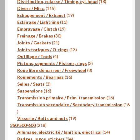
produits
18
Distribution, culasse / Timing, cyl. head
18
115
produits
Divers / Misc.
115
produits
19
Echappement / Exhaust
19
11
produits
Eclairage / Lightning
11
19
produits
Embrayage / Clutch
19
30
produits
Freinage / Brakes
30
21
produits
Joints / Gaskets
21
produits
13
Joints toriques / O-rings
13
4
produits
Outillage / Tools
4
produits
3
Pistons, segments / Pistons, rings
3
8
produits
Roue libre démarreur / Freewheel
8
16
produits
Roulements / Bearings
16
3
produits
Selles / Seats
3
produits
16
Suspensions
16
produits
16
Transmission primaire / Prim. transmission
16
produits
Transmission secondaire / Secondary transmission
16
16
produits
19
Visserie / Bolts and nuts
19
218
produits
350/500/600
218
produits
14
Allumage, électricité / Ignition, electrical
14
24
produits
Badges, logos, stickers
24