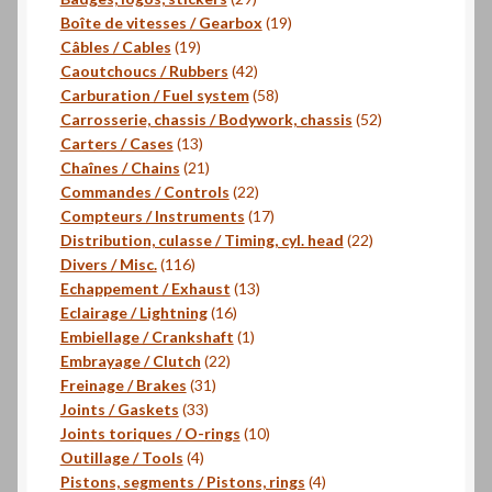
produits
19
Boîte de vitesses / Gearbox
19
19
produits
Câbles / Cables
19
produits
42
Caoutchoucs / Rubbers
42
produits
58
Carburation / Fuel system
58
produits
52
Carrosserie, chassis / Bodywork, chassis
52
13
produits
Carters / Cases
13
produits
21
Chaînes / Chains
21
produits
22
Commandes / Controls
22
produits
17
Compteurs / Instruments
17
produits
22
Distribution, culasse / Timing, cyl. head
22
116
produits
Divers / Misc.
116
produits
13
Echappement / Exhaust
13
16
produits
Eclairage / Lightning
16
produits
1
Embiellage / Crankshaft
1
22
produit
Embrayage / Clutch
22
31
produits
Freinage / Brakes
31
33
produits
Joints / Gaskets
33
produits
10
Joints toriques / O-rings
10
4
produits
Outillage / Tools
4
produits
4
Pistons, segments / Pistons, rings
4