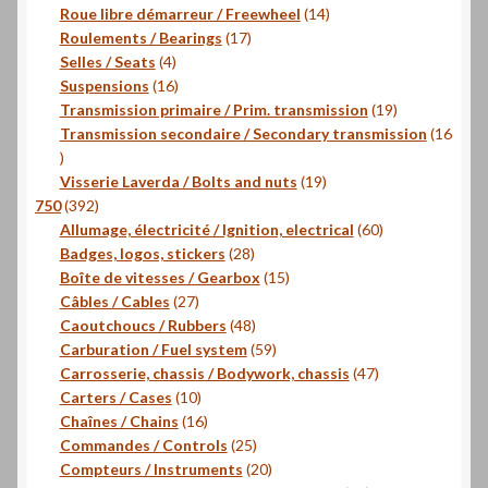
produits
14
Roue libre démarreur / Freewheel
14
17
produits
Roulements / Bearings
17
4
produits
Selles / Seats
4
produits
16
Suspensions
16
produits
19
Transmission primaire / Prim. transmission
19
produits
Transmission secondaire / Secondary transmission
16
16
produits
19
Visserie Laverda / Bolts and nuts
19
392
produits
750
392
produits
60
Allumage, électricité / Ignition, electrical
60
28
produits
Badges, logos, stickers
28
produits
15
Boîte de vitesses / Gearbox
15
27
produits
Câbles / Cables
27
produits
48
Caoutchoucs / Rubbers
48
produits
59
Carburation / Fuel system
59
produits
47
Carrosserie, chassis / Bodywork, chassis
47
10
produits
Carters / Cases
10
produits
16
Chaînes / Chains
16
produits
25
Commandes / Controls
25
produits
20
Compteurs / Instruments
20