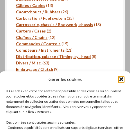
13
produits
Câbles / Cables
13
produits
26
Caoutchoucs / Rubbers
26
produits
35
Carburation / Fuel system
35
produits
13
Carrosserie, chassis / Bodywork, chassis
13
2
produits
Carters / Cases
2
produits
12
Chaînes / Chains
12
produits
15
Commandes / Controls
15
produits
11
Compteurs / Instruments
11
produits
8
Distribution, culasse / Timing, cyl. head
8
63
produits
Divers / Misc.
63
produits
9
Embrayage / Clutch
9
18
produits
Freinage / Brakes
18
Gérer les cookies
18
produits
Joints / Gaskets
18
produits
6
Joints toriques / O-rings
6
JLO-Tech avec votre consentement peut utiliser des cookies ou équivalent
produits
3
Pistons, segments / Pistons, rings
3
pour stocker et/ou accéder à des informations sur votre terminal afin
2
produits
- Roulements / Bearings
2
notamment de collecter ou traiter des données personnelles telles que :
données de navigation, identifiants... Vous pouvez vous y opposer en
produits
1
Transmission primaire / Primary transmission
1
cliquant sur le lien « Refuser ».
produit
Transmission secondaire / Secondary transmission
10
10
Ces données sont traitées aux fins suivantes :
produits
8
Visserie / Bolts and nuts
8
- Contenus et publicités personnalisés sur supports digitaux (services, offres