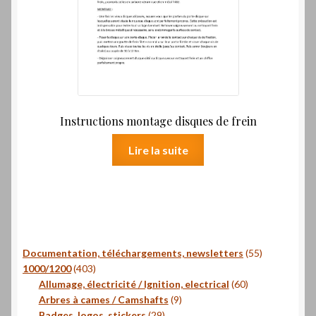
Instructions montage disques de frein
Lire la suite
55
Documentation, téléchargements, newsletters
55
403
produits
1000/1200
403
produits
60
Allumage, électricité / Ignition, electrical
60
9
produits
Arbres à cames / Camshafts
9
29
produits
Badges, logos, stickers
29