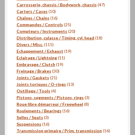
produits
47
Carrosserie, chassis / Bodywork, chassis
47
10
produits
Carters / Cases
10
produits
16
Chaînes / Chains
16
produits
25
Commandes / Controls
25
produits
20
Compteurs / Instruments
20
produits
18
Distribution, culasse / Timing, cyl. head
18
115
produits
Divers / Misc.
115
produits
19
Echappement / Exhaust
19
11
produits
Eclairage / Lightning
11
19
produits
Embrayage / Clutch
19
30
produits
Freinage / Brakes
30
21
produits
Joints / Gaskets
21
produits
13
Joints toriques / O-rings
13
4
produits
Outillage / Tools
4
produits
3
Pistons, segments / Pistons, rings
3
8
produits
Roue libre démarreur / Freewheel
8
16
produits
Roulements / Bearings
16
3
produits
Selles / Seats
3
produits
16
Suspensions
16
produits
16
Transmission primaire / Prim. transmission
16