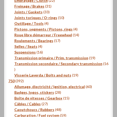
22
produit
Embrayage / Clutch
22
31
produits
Freinage / Brakes
31
33
produits
Joints / Gaskets
33
produits
10
Joints toriques / O-rings
10
4
produits
Outillage / Tools
4
produits
4
Pistons, segments / Pistons, rings
4
produits
14
Roue libre démarreur / Freewheel
14
17
produits
Roulements / Bearings
17
4
produits
Selles / Seats
4
produits
16
Suspensions
16
produits
19
Transmission primaire / Prim. transmission
19
produits
Transmission secondaire / Secondary transmission
16
16
produits
19
Visserie Laverda / Bolts and nuts
19
392
produits
750
392
produits
60
Allumage, électricité / Ignition, electrical
60
28
produits
Badges, logos, stickers
28
produits
15
Boîte de vitesses / Gearbox
15
27
produits
Câbles / Cables
27
produits
48
Caoutchoucs / Rubbers
48
produits
59
Carburation / Fuel system
59