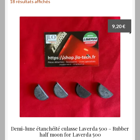
Laverdamania
18 résultats affichés
9,20
€
Demi-lune étanchéité culasse Laverda 500 – Rubber
half moon for Laverda 500