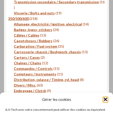
produits
Transmission secondaire / Secondary transmission
16
16
produits
19
Visserie / Bolts and nuts
19
218
produits
350/500/600
218
produits
14
Allumage, électricité / Ignition, electrical
14
24
produits
Badges, logos, stickers
24
13
produits
Câbles / Cables
13
produits
26
Caoutchoucs / Rubbers
26
produits
35
Carburation / Fuel system
35
produits
13
Carrosserie, chassis / Bodywork, chassis
13
2
produits
Carters / Cases
2
produits
12
Chaînes / Chains
12
produits
15
Commandes / Controls
15
produits
11
Compteurs / Instruments
11
produits
8
Distribution, culasse / Timing, cyl. head
8
63
produits
Divers / Misc.
63
produits
9
Embrayage / Clutch
9
18
produits
Freinage / Brakes
18
Gérer les cookies
18
produits
Joints / Gaskets
18
produits
6
Joints toriques / O-rings
6
JLO-Tech avec votre consentement peut utiliser des cookies ou équivalent
produits
3
Pistons, segments / Pistons, rings
3