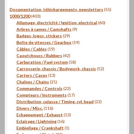
55
Documentation, téléchargements, newsletters
55
403
produits
1000/1200
403
produits
60
Allumage, électricité / Ignition, electrical
60
9
produits
Arbres à cames / Camshafts
9
29
produits
Badges, logos, stickers
29
produits
19
Boîte de vitesses / Gearbox
19
19
produits
Câbles / Cables
19
produits
42
Caoutchoucs / Rubbers
42
produits
58
Carburation / Fuel system
58
produits
52
Carrosserie, chassis / Bodywork, chassis
52
13
produits
Carters / Cases
13
produits
21
Chaînes / Chains
21
produits
22
Commandes / Controls
22
produits
17
Compteurs / Instruments
17
produits
22
Distribution, culasse / Timing, cyl. head
22
116
produits
Divers / Misc.
116
produits
13
Echappement / Exhaust
13
16
produits
Eclairage / Lightning
16
produits
1
Embiellage / Crankshaft
1