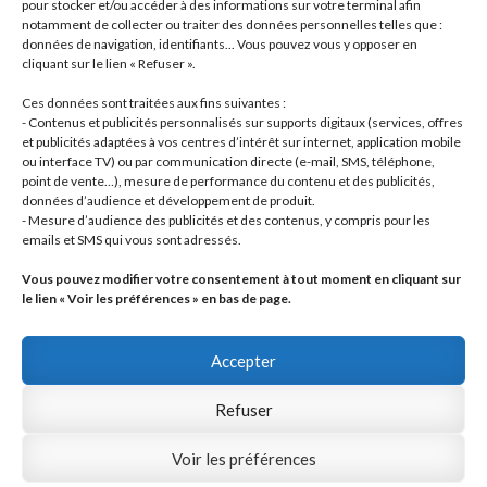
pour stocker et/ou accéder à des informations sur votre terminal afin
2
produits
- Roulements / Bearings
2
notamment de collecter ou traiter des données personnelles telles que :
données de navigation, identifiants... Vous pouvez vous y opposer en
produits
1
Transmission primaire / Primary transmission
1
cliquant sur le lien « Refuser ».
produit
Transmission secondaire / Secondary transmission
10
10
Ces données sont traitées aux fins suivantes :
produits
8
Visserie / Bolts and nuts
8
- Contenus et publicités personnalisés sur supports digitaux (services, offres
11
produits
et publicités adaptées à vos centres d’intérêt sur internet, application mobile
Litterature / Books
11
ou interface TV) ou par communication directe (e-mail, SMS, téléphone,
produits
37
Autres modèles, Divers / Others models, Misc.
37
point de vente…), mesure de performance du contenu et des publicités,
42
produits
Dell'Orto
42
données d’audience et développement de produit.
19
produits
Brembo
19
- Mesure d’audience des publicités et des contenus, y compris pour les
produits
22
Motos complètes
22
emails et SMS qui vous sont adressés.
produits
Vous pouvez modifier votre consentement à tout moment en cliquant sur
le lien « Voir les préférences » en bas de page.
Accepter
Refuser
© JLO Tech 2026
Politique de confidentialité
Built with WooCommerce
.
Voir les préférences