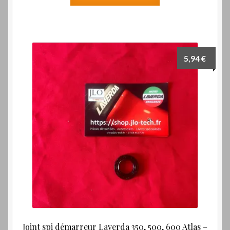
5,94
€
Joint spi démarreur Laverda 350, 500, 600 Atlas –