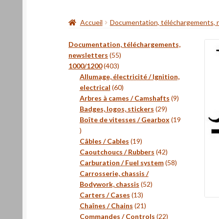
Accueil
Documentation, téléchargements, 
Documentation, téléchargements,
55
newsletters
55
403
produits
1000/1200
403
produits
Allumage, électricité / Ignition,
60
electrical
60
produits
9
Arbres à cames / Camshafts
9
29
produits
Badges, logos, stickers
29
produits
Boîte de vitesses / Gearbox
19
19
produits
19
Câbles / Cables
19
produits
42
Caoutchoucs / Rubbers
42
produits
58
Carburation / Fuel system
58
produits
Carrosserie, chassis /
52
Bodywork, chassis
52
13
produits
Carters / Cases
13
produits
21
Chaînes / Chains
21
produits
22
Commandes / Controls
22