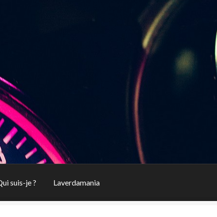
ui suis-je ?
Laverdamania