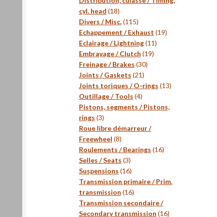
Distribution, culasse / Timing,
18
cyl. head
18
produits
115
Divers / Misc.
115
produits
19
Echappement / Exhaust
19
11
produits
Eclairage / Lightning
11
19
produits
Embrayage / Clutch
19
30
produits
Freinage / Brakes
30
21
produits
Joints / Gaskets
21
produits
13
Joints toriques / O-rings
13
4
produits
Outillage / Tools
4
produits
Pistons, segments / Pistons,
3
rings
3
produits
Roue libre démarreur /
8
Freewheel
8
produits
16
Roulements / Bearings
16
3
produits
Selles / Seats
3
produits
16
Suspensions
16
produits
Transmission primaire / Prim.
16
transmission
16
produits
Transmission secondaire /
16
Secondary transmission
16