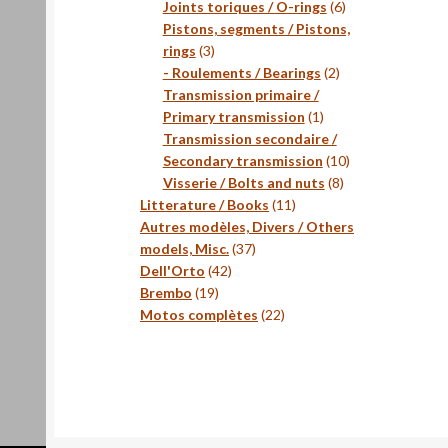
produits
6
Joints toriques / O-rings
6
produits
Pistons, segments / Pistons,
3
rings
3
produits
2
- Roulements / Bearings
2
produits
Transmission primaire /
1
Primary transmission
1
produit
Transmission secondaire /
10
Secondary transmission
10
8
produits
Visserie / Bolts and nuts
8
11
produits
Litterature / Books
11
produits
Autres modèles, Divers / Others
37
models, Misc.
37
42
produits
Dell'Orto
42
19
produits
Brembo
19
produits
22
Motos complètes
22
produits