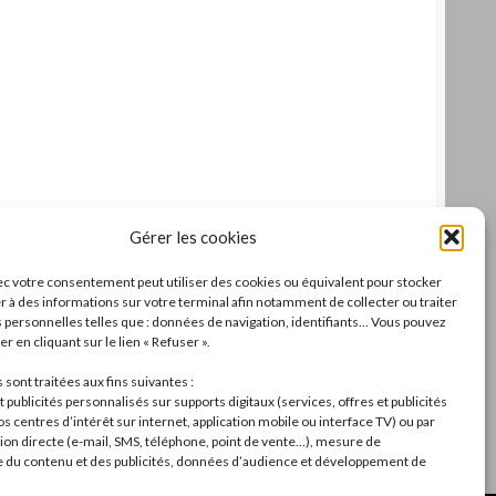
Gérer les cookies
c votre consentement peut utiliser des cookies ou équivalent pour stocker
r à des informations sur votre terminal afin notamment de collecter ou traiter
personnelles telles que : données de navigation, identifiants... Vous pouvez
r en cliquant sur le lien « Refuser ».
sont traitées aux fins suivantes :
 publicités personnalisés sur supports digitaux (services, offres et publicités
s centres d’intérêt sur internet, application mobile ou interface TV) ou par
n directe (e-mail, SMS, téléphone, point de vente…), mesure de
du contenu et des publicités, données d’audience et développement de