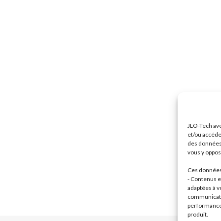
JLO-Tech ave
et/ou accéde
des données 
vous y oppose
Ces données 
- Contenus et
adaptées à vo
communicatio
performance 
produit.