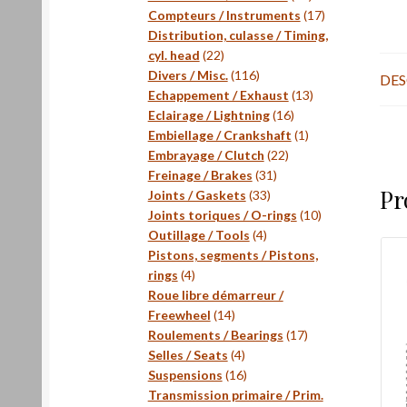
produits
17
Compteurs / Instruments
17
produits
Distribution, culasse / Timing,
22
cyl. head
22
produits
116
Divers / Misc.
116
DES
produits
13
Echappement / Exhaust
13
16
produits
Eclairage / Lightning
16
produits
1
Embiellage / Crankshaft
1
22
produit
Embrayage / Clutch
22
31
produits
Freinage / Brakes
31
Pr
33
produits
Joints / Gaskets
33
produits
10
Joints toriques / O-rings
10
4
produits
Outillage / Tools
4
produits
Pistons, segments / Pistons,
4
rings
4
produits
Roue libre démarreur /
14
Freewheel
14
produits
17
Roulements / Bearings
17
4
produits
Selles / Seats
4
produits
16
Suspensions
16
produits
Transmission primaire / Prim.