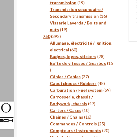
19
transmission
19
produits
Transmission secondaire /
16
Secondary transmission
16
produits
Visserie Laverda / Bolts and
19
nuts
19
392
produits
750
392
produits
Allumage, électricité / Ignition,
60
electrical
60
produits
28
Badges, logos, stickers
28
produits
Boîte de vitesses / Gearbox
15
15
produits
27
Câbles / Cables
27
produits
48
Caoutchoucs / Rubbers
48
produits
59
Carburation / Fuel system
59
produits
Carrosserie, chassis /
47
Bodywork, chassis
47
10
produits
Carters / Cases
10
produits
16
Chaînes / Chains
16
produits
25
Commandes / Controls
25
produits
20
Compteurs / Instruments
20
produits