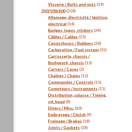
produits
19
Visserie / Bolts and nuts
19
218
produits
350/500/600
218
produits
Allumage, électricité / Ignition,
14
electrical
14
produits
24
Badges, logos, stickers
24
13
produits
Câbles / Cables
13
produits
26
Caoutchoucs / Rubbers
26
produits
35
Carburation / Fuel system
35
produits
Carrosserie, chassis /
13
Bodywork, chassis
13
2
produits
Carters / Cases
2
produits
12
Chaînes / Chains
12
produits
15
Commandes / Controls
15
produits
11
Compteurs / Instruments
11
produits
Distribution, culasse / Timing,
8
cyl. head
8
produits
63
Divers / Misc.
63
produits
9
Embrayage / Clutch
9
18
produits
Freinage / Brakes
18
18
produits
Joints / Gaskets
18