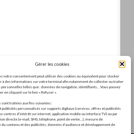
Gérer les cookies
c votre consentement peut utiliser des cookies ou équivalent pour stocker
r à des informations sur votre terminal afin notamment de collecter ou traiter
personnelles telles que : données de navigation, identifiants... Vous pouvez
r en cliquant sur le lien « Refuser ».
sont traitées aux fins suivantes :
 publicités personnalisés sur supports digitaux (services, offres et publicités
s centres d’intérêt sur internet, application mobile ou interface TV) ou par
n directe (e-mail, SMS, téléphone, point de vente…), mesure de
du contenu et des publicités, données d’audience et développement de