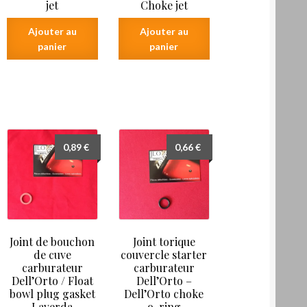
jet
Choke jet
Ajouter au
Ajouter au
panier
panier
0,89
€
0,66
€
Joint de bouchon
Joint torique
de cuve
couvercle starter
carburateur
carburateur
Dell’Orto / Float
Dell’Orto –
bowl plug gasket
Dell’Orto choke
Laverda
o-ring