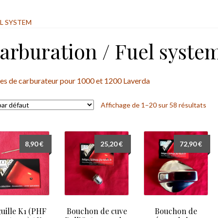
L SYSTEM
arburation / Fuel syste
es de carburateur pour 1000 et 1200 Laverda
Affichage de 1–20 sur 58 résultats
8,90
€
25,20
€
72,90
€
uille K1 (PHF
Bouchon de cuve
Bouchon de