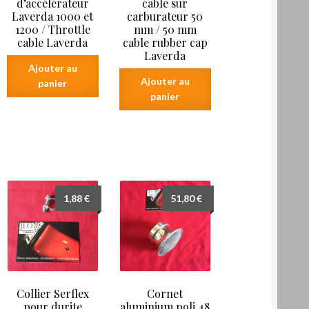
d’accélérateur
câble sur
Laverda 1000 et
carburateur 50
1200 / Throttle
mm / 50 mm
cable Laverda
cable rubber cap
Laverda
Ajouter au
Ajouter au
panier
panier
1,88
€
51,80
€
Collier Serflex
Cornet
pour durite
aluminium poli 48