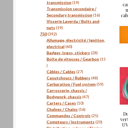
19
transmission
19
ca
produits
Transmission secondaire /
m
cab
16
Secondary transmission
16
produits
Visserie Laverda / Bolts and
19
nuts
19
392
produits
750
392
produits
Allumage, électricité / Ignition,
60
electrical
60
produits
28
Badges, logos, stickers
28
produits
Boîte de vitesses / Gearbox
15
15
produits
27
Câbles / Cables
27
produits
48
Caoutchoucs / Rubbers
48
produits
59
Carburation / Fuel system
59
produits
Carrosserie, chassis /
47
Bodywork, chassis
47
10
produits
Carters / Cases
10
produits
16
Chaînes / Chains
16
Du
produits
25
Commandes / Controls
25
vert
produits
20
Compteurs / Instruments
20
UV
produits