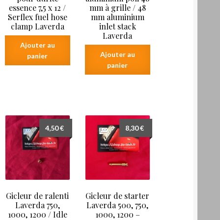
essence 7,5 x 12 /
mm à grille / 48
Serflex fuel hose
mm aluminium
clamp Laverda
inlet stack
Laverda
Ajouter au
Ajouter au
panier
panier
4,50
€
8,30
€
Gicleur de ralenti
Gicleur de starter
Laverda 750,
Laverda 500, 750,
1000, 1200 / Idle
1000, 1200 –