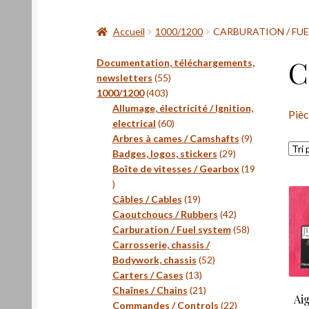
Accueil
1000/1200
CARBURATION / FUE
C
Documentation, téléchargements,
55
newsletters
55
403
produits
1000/1200
403
produits
Allumage, électricité / Ignition,
Pièc
60
electrical
60
produits
9
Arbres à cames / Camshafts
9
29
produits
Badges, logos, stickers
29
produits
Boîte de vitesses / Gearbox
19
19
produits
19
Câbles / Cables
19
produits
42
Caoutchoucs / Rubbers
42
produits
58
Carburation / Fuel system
58
produits
Carrosserie, chassis /
52
Bodywork, chassis
52
13
produits
Carters / Cases
13
produits
21
Chaînes / Chains
21
Aig
produits
22
Commandes / Controls
22