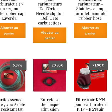
rburateur 29
carburateurs
carburateur –
m / 29 mm
Dell’Orto –
Stainless clamp
le rubber cap
Needle clip for
for inlet manifold
Laverda
Dell’Orto
rubber hose
carburettors
Ajouter au
Ajouter au
Ajouter au
panier
panier
panier
5,87
€
20,50
€
71,90
€
rite essence
Entretoise
Filtre à air K&N
e 7 x 10 Ariete
thermique
pour carburateur
 resistant (au
admission
PHF – K&N air