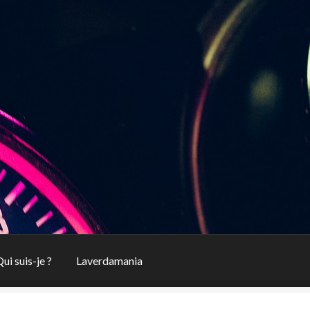
ui suis-je ?
Laverdamania