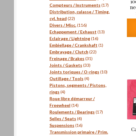
10
produits
17
Compteurs / Instruments
17
ne
produits
Distribution, culasse / Timing,
22
cyl. head
22
produits
116
Divers / Misc.
116
produits
13
Echappement / Exhaust
13
16
produits
Eclairage / Lightning
16
produits
1
Embiellage / Crankshaft
1
22
produit
Embrayage / Clutch
22
31
produits
Freinage / Brakes
31
33
produits
Joints / Gaskets
33
produits
10
Joints toriques / O-rings
10
4
produits
Outillage / Tools
4
produits
Pistons, segments / Pistons,
4
rings
4
produits
Roue libre démarreur /
14
Freewheel
14
produits
17
Roulements / Bearings
17
4
produits
Selles / Seats
4
produits
16
Suspensions
16
C
produits
Transmission primaire / Prim.