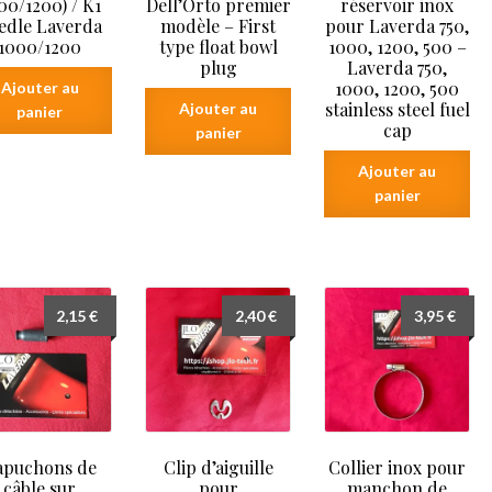
00/1200) / K1
Dell’Orto premier
réservoir inox
edle Laverda
modèle – First
pour Laverda 750,
1000/1200
type float bowl
1000, 1200, 500 –
plug
Laverda 750,
1000, 1200, 500
Ajouter au
stainless steel fuel
Ajouter au
panier
cap
panier
Ajouter au
panier
2,15
€
2,40
€
3,95
€
apuchons de
Clip d’aiguille
Collier inox pour
câble sur
pour
manchon de