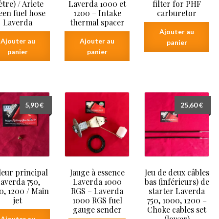
tre) / Ariete
Laverda 1000 et
filter for PHF
een fuel hose
1200 – Intake
carburetor
Laverda
thermal spacer
Ajouter au
Ajouter au
Ajouter au
panier
panier
panier
5,90
€
25,60
€
leur principal
Jauge à essence
Jeu de deux câbles
averda 750,
Laverda 1000
bas (inférieurs) de
0, 1200 / Main
RGS – Laverda
starter Laverda
jet
1000 RGS fuel
750, 1000, 1200 –
gauge sender
Choke cables set
(lower)
Ajouter au