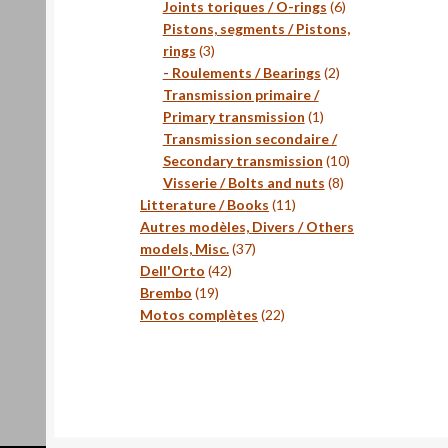
produits
6
Joints toriques / O-rings
6
produits
Pistons, segments / Pistons,
3
rings
3
produits
2
- Roulements / Bearings
2
produits
Transmission primaire /
1
Primary transmission
1
produit
Transmission secondaire /
10
Secondary transmission
10
8
produits
Visserie / Bolts and nuts
8
11
produits
Litterature / Books
11
produits
Autres modèles, Divers / Others
37
models, Misc.
37
42
produits
Dell'Orto
42
19
produits
Brembo
19
produits
22
Motos complètes
22
produits