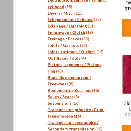
Distribution, culasse / Timing,
mè
18
cyl. head
18
gr
produits
115
Divers / Misc.
115
produits
19
Echappement / Exhaust
19
11
produits
Eclairage / Lightning
11
19
produits
Embrayage / Clutch
19
30
produits
Freinage / Brakes
30
21
produits
Joints / Gaskets
21
produits
13
Joints toriques / O-rings
13
4
produits
Outillage / Tools
4
produits
Pistons, segments / Pistons,
3
rings
3
produits
Roue libre démarreur /
8
Freewheel
8
produits
16
Roulements / Bearings
16
3
produits
Selles / Seats
3
Gic
produits
16
Suspensions
16
L
produits
Transmission primaire / Prim.
100
16
transmission
16
produits
Transmission secondaire /
16
Secondary transmission
16