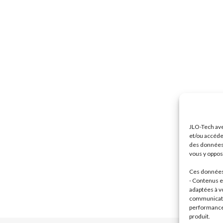
JLO-Tech ave
et/ou accéde
des données 
vous y oppose
Ces données 
- Contenus et
adaptées à vo
communicatio
performance 
produit.