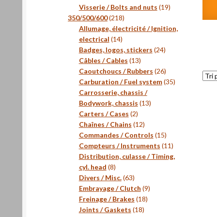
produits
19
Visserie / Bolts and nuts
19
218
produits
350/500/600
218
produits
Allumage, électricité / Ignition,
14
electrical
14
produits
24
Badges, logos, stickers
24
13
produits
Câbles / Cables
13
produits
26
Caoutchoucs / Rubbers
26
produits
35
Carburation / Fuel system
35
produits
Carrosserie, chassis /
13
Bodywork, chassis
13
2
produits
Carters / Cases
2
produits
12
Chaînes / Chains
12
produits
15
Commandes / Controls
15
produits
11
Compteurs / Instruments
11
produits
Distribution, culasse / Timing,
8
cyl. head
8
produits
63
Divers / Misc.
63
produits
9
Embrayage / Clutch
9
18
produits
Freinage / Brakes
18
18
produits
Joints / Gaskets
18