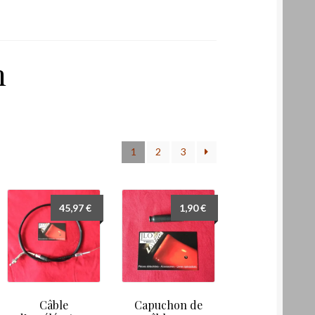
m
1
2
3
45,97
€
1,90
€
Câble
Capuchon de