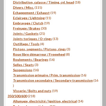
produits
18
Distribution, culasse / Timing, cyl. head
18
115
produits
Divers / Misc.
115
produits
19
Echappement / Exhaust
19
11
produits
Eclairage / Lightning
11
19
produits
Embrayage / Clutch
19
30
produits
Freinage / Brakes
30
21
produits
Joints / Gaskets
21
produits
13
Joints toriques / O-rings
13
4
produits
Outillage / Tools
4
produits
3
Pistons, segments / Pistons, rings
3
8
produits
Roue libre démarreur / Freewheel
8
16
produits
Roulements / Bearings
16
3
produits
Selles / Seats
3
produits
16
Suspensions
16
produits
16
Transmission primaire / Prim. transmission
16
produits
Transmission secondaire / Secondary transmission
16
16
produits
19
Visserie / Bolts and nuts
19
218
produits
350/500/600
218
produits
14
Allumage, électricité / Ignition, electrical
14