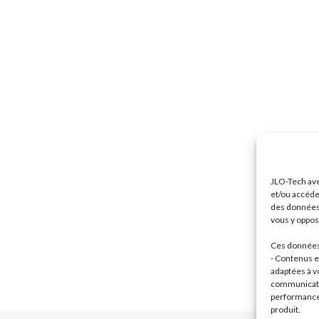
JLO-Tech ave
et/ou accéde
des données 
vous y oppose
Ces données 
- Contenus et
adaptées à vo
communicatio
performance 
produit.