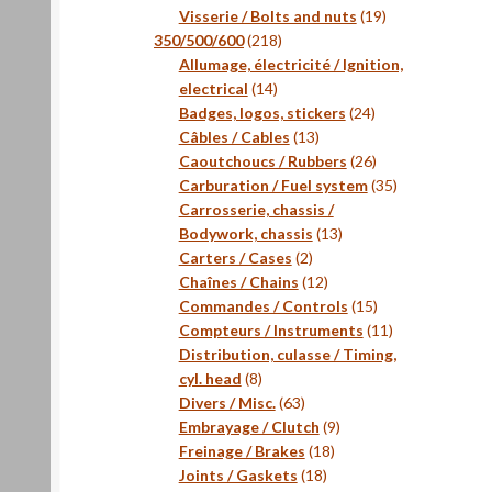
produits
19
Visserie / Bolts and nuts
19
218
produits
350/500/600
218
produits
Allumage, électricité / Ignition,
14
electrical
14
produits
24
Badges, logos, stickers
24
13
produits
Câbles / Cables
13
produits
26
Caoutchoucs / Rubbers
26
produits
35
Carburation / Fuel system
35
produits
Carrosserie, chassis /
13
Bodywork, chassis
13
2
produits
Carters / Cases
2
produits
12
Chaînes / Chains
12
produits
15
Commandes / Controls
15
produits
11
Compteurs / Instruments
11
produits
Distribution, culasse / Timing,
8
cyl. head
8
produits
63
Divers / Misc.
63
produits
9
Embrayage / Clutch
9
18
produits
Freinage / Brakes
18
18
produits
Joints / Gaskets
18