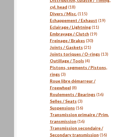
Distribution, culasse / Timing,
18
cyl. head
18
produits
115
Divers / Misc.
115
produits
19
Echappement / Exhaust
19
11
produits
Eclairage / Lightning
11
19
produits
Embrayage / Clutch
19
30
produits
Freinage / Brakes
30
21
produits
Joints / Gaskets
21
produits
13
Joints toriques / O-rings
13
4
produits
Outillage / Tools
4
produits
Pistons, segments / Pistons,
3
rings
3
produits
Roue libre démarreur /
8
Freewheel
8
produits
16
Roulements / Bearings
16
3
produits
Selles / Seats
3
produits
16
Suspensions
16
produits
Transmission primaire / Prim.
16
transmission
16
produits
Transmission secondaire /
16
Secondary transmission
16