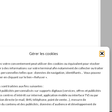
Gérer les cookies
c votre consentement peut utiliser des cookies ou équivalent pour stocker
r à des informations sur votre terminal afin notamment de collecter ou traiter
personnelles telles que : données de navigation, identifiants... Vous pouvez
r en cliquant sur le lien « Refuser ».
sont traitées aux fins suivantes :
 publicités personnalisés sur supports digitaux (services, offres et publicités
s centres d’intérêt sur internet, application mobile ou interface TV) ou par
n directe (e-mail, SMS, téléphone, point de vente…), mesure de
du contenu et des publicités, données d’audience et développement de