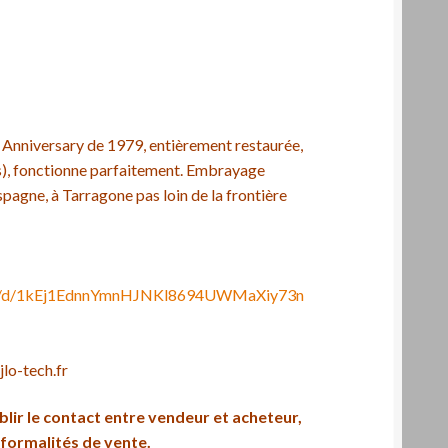
 Anniversary de 1979, entièrement restaurée,
), fonctionne parfaitement. Embrayage
pagne, à Tarragone pas loin de la frontière
file/d/1kEj1EdnnYmnHJNKl8694UWMaXiy73n
lo-tech.fr
blir le contact entre vendeur et acheteur,
s formalités de vente.