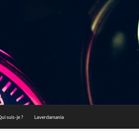
ui suis-je ?
Laverdamania