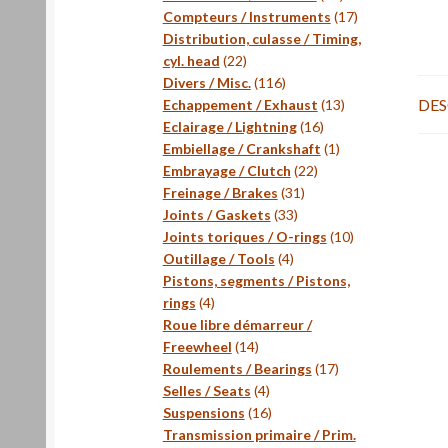
produits
17
Compteurs / Instruments
17
produits
Distribution, culasse / Timing,
22
cyl. head
22
produits
116
Divers / Misc.
116
DES
produits
13
Echappement / Exhaust
13
16
produits
Eclairage / Lightning
16
produits
1
Embiellage / Crankshaft
1
22
produit
Embrayage / Clutch
22
31
produits
Freinage / Brakes
31
33
produits
Joints / Gaskets
33
produits
10
Joints toriques / O-rings
10
4
produits
Outillage / Tools
4
produits
Pistons, segments / Pistons,
4
rings
4
produits
Roue libre démarreur /
14
Freewheel
14
produits
17
Roulements / Bearings
17
4
produits
Selles / Seats
4
produits
16
Suspensions
16
produits
Transmission primaire / Prim.