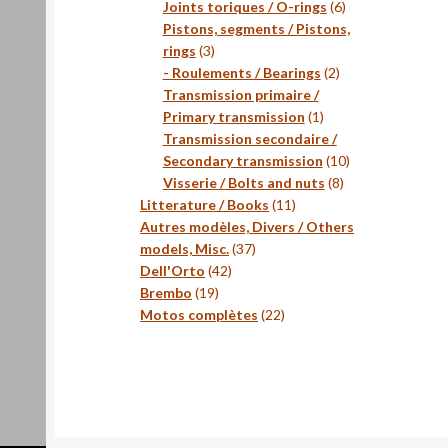
produits
6
Joints toriques / O-rings
6
produits
Pistons, segments / Pistons,
3
rings
3
produits
2
- Roulements / Bearings
2
produits
Transmission primaire /
1
Primary transmission
1
produit
Transmission secondaire /
10
Secondary transmission
10
8
produits
Visserie / Bolts and nuts
8
11
produits
Litterature / Books
11
produits
Autres modèles, Divers / Others
37
models, Misc.
37
42
produits
Dell'Orto
42
19
produits
Brembo
19
produits
22
Motos complètes
22
produits