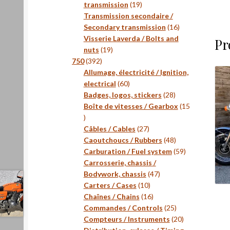
19
transmission
19
produits
Transmission secondaire /
16
Secondary transmission
16
produits
Visserie Laverda / Bolts and
Pr
19
nuts
19
392
produits
750
392
produits
Allumage, électricité / Ignition,
60
electrical
60
produits
28
Badges, logos, stickers
28
produits
Boîte de vitesses / Gearbox
15
15
produits
27
Câbles / Cables
27
produits
48
Caoutchoucs / Rubbers
48
produits
59
Carburation / Fuel system
59
produits
Carrosserie, chassis /
47
Bodywork, chassis
47
10
produits
Carters / Cases
10
produits
16
Chaînes / Chains
16
produits
25
Commandes / Controls
25
produits
20
Compteurs / Instruments
20
produits