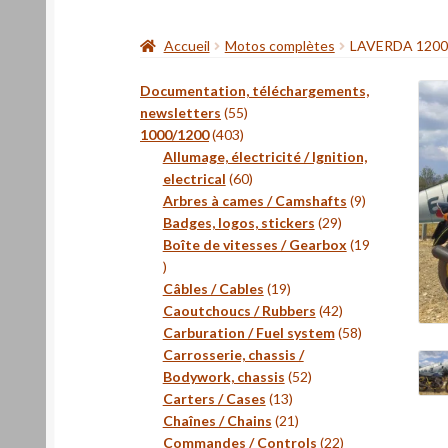
Accueil
Motos complètes
LAVERDA 120
Documentation, téléchargements,
55
newsletters
55
403
produits
1000/1200
403
produits
Allumage, électricité / Ignition,
60
electrical
60
produits
9
Arbres à cames / Camshafts
9
29
produits
Badges, logos, stickers
29
produits
Boîte de vitesses / Gearbox
19
19
produits
19
Câbles / Cables
19
produits
42
Caoutchoucs / Rubbers
42
produits
58
Carburation / Fuel system
58
produits
Carrosserie, chassis /
52
Bodywork, chassis
52
13
produits
Carters / Cases
13
produits
21
Chaînes / Chains
21
produits
22
Commandes / Controls
22