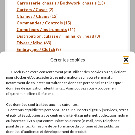
produits
13
Carrosserie, chassis / Bodywork, chassis
13
2
produits
Carters / Cases
2
produits
12
Chaînes / Chains
12
produits
15
Commandes / Controls
15
produits
11
Compteurs / Instruments
11
produits
8
Distribution, culasse / Timing, cyl. head
8
63
produits
Divers / Misc.
63
produits
9
Embrayage / Clutch
9
18
produits
Freinage / Brakes
18
Gérer les cookies
18
produits
Joints / Gaskets
18
produits
6
Joints toriques / O-rings
6
JLO-Tech avec votre consentement peut utiliser des cookies ou équivalent
produits
3
Pistons, segments / Pistons, rings
3
pour stocker et/ou accéder à des informations sur votre terminal afin
2
produits
- Roulements / Bearings
2
notamment de collecter ou traiter des données personnelles telles que :
données de navigation, identifiants... Vous pouvez vous y opposer en
produits
1
Transmission primaire / Primary transmission
1
cliquant sur le lien « Refuser ».
produit
Transmission secondaire / Secondary transmission
10
10
Ces données sont traitées aux fins suivantes :
produits
8
Visserie / Bolts and nuts
8
- Contenus et publicités personnalisés sur supports digitaux (services, offres
11
produits
Litterature / Books
11
et publicités adaptées à vos centres d’intérêt sur internet, application mobile
ou interface TV) ou par communication directe (e-mail, SMS, téléphone,
produits
37
Autres modèles, Divers / Others models, Misc.
37
point de vente…), mesure de performance du contenu et des publicités,
42
produits
Dell'Orto
42
données d’audience et développement de produit.