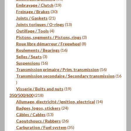
19
produits
Embrayage / Clutch
19
30
produits
Freinage / Brakes
30
21
produits
Joints / Gaskets
21
produits
13
Joints toriques / O-rings
13
4
produits
Outillage / Tools
4
produits
3
Pistons, segments / Pistons, rings
3
8
produits
Roue libre démarreur / Freewheel
8
16
produits
Roulements / Bearings
16
3
produits
Selles / Seats
3
produits
16
Suspensions
16
produits
16
Transmission primaire / Prim. transmission
16
produits
Transmission secondaire / Secondary transmission
16
16
produits
19
Visserie / Bolts and nuts
19
218
produits
350/500/600
218
produits
14
Allumage, électricité / Ignition, electrical
14
24
produits
Badges, logos, stickers
24
13
produits
Câbles / Cables
13
produits
26
Caoutchoucs / Rubbers
26
produits
35
Carburation / Fuel system
35