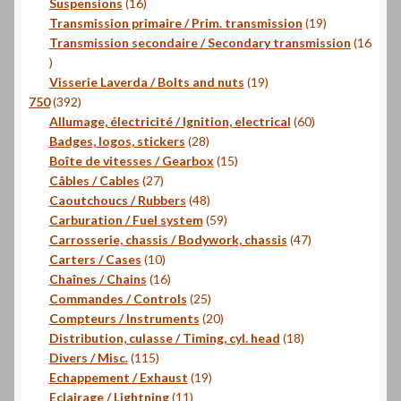
produits
16
Suspensions
16
produits
19
Transmission primaire / Prim. transmission
19
produits
Transmission secondaire / Secondary transmission
16
16
produits
19
Visserie Laverda / Bolts and nuts
19
392
produits
750
392
produits
60
Allumage, électricité / Ignition, electrical
60
28
produits
Badges, logos, stickers
28
produits
15
Boîte de vitesses / Gearbox
15
27
produits
Câbles / Cables
27
produits
48
Caoutchoucs / Rubbers
48
produits
59
Carburation / Fuel system
59
produits
47
Carrosserie, chassis / Bodywork, chassis
47
10
produits
Carters / Cases
10
produits
16
Chaînes / Chains
16
produits
25
Commandes / Controls
25
produits
20
Compteurs / Instruments
20
produits
18
Distribution, culasse / Timing, cyl. head
18
115
produits
Divers / Misc.
115
produits
19
Echappement / Exhaust
19
11
produits
Eclairage / Lightning
11