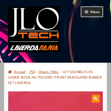
Aller
Aller
Menu
à
au
la
contenu
navigation
Accueil
Accueil
750
Divers / Misc.
KIT SILENBLOCKS
Mon compte
GARDE-BOUE AV 750/1000 / FRONT MUDGUARD RUBBER
SET LAVERDA
Contact
Qui suis-je ?