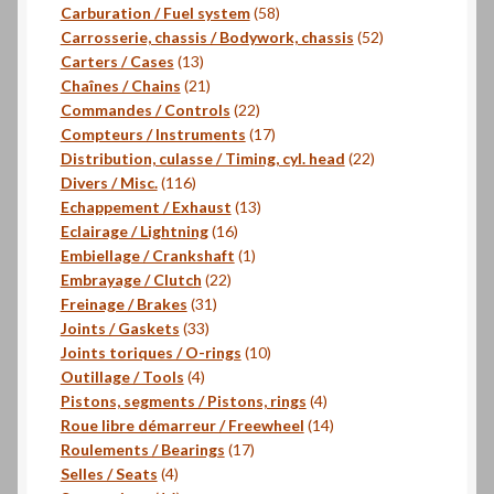
produits
58
Carburation / Fuel system
58
produits
52
Carrosserie, chassis / Bodywork, chassis
52
13
produits
Carters / Cases
13
produits
21
Chaînes / Chains
21
produits
22
Commandes / Controls
22
produits
17
Compteurs / Instruments
17
produits
22
Distribution, culasse / Timing, cyl. head
22
116
produits
Divers / Misc.
116
produits
13
Echappement / Exhaust
13
16
produits
Eclairage / Lightning
16
produits
1
Embiellage / Crankshaft
1
22
produit
Embrayage / Clutch
22
31
produits
Freinage / Brakes
31
33
produits
Joints / Gaskets
33
produits
10
Joints toriques / O-rings
10
4
produits
Outillage / Tools
4
produits
4
Pistons, segments / Pistons, rings
4
produits
14
Roue libre démarreur / Freewheel
14
17
produits
Roulements / Bearings
17
4
produits
Selles / Seats
4