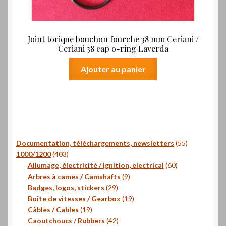
Joint torique bouchon fourche 38 mm Ceriani /
Ceriani 38 cap o-ring Laverda
Ajouter au panier
55
Documentation, téléchargements, newsletters
55
403
produits
1000/1200
403
produits
60
Allumage, électricité / Ignition, electrical
60
9
produits
Arbres à cames / Camshafts
9
29
produits
Badges, logos, stickers
29
produits
19
Boîte de vitesses / Gearbox
19
19
produits
Câbles / Cables
19
produits
42
Caoutchoucs / Rubbers
42