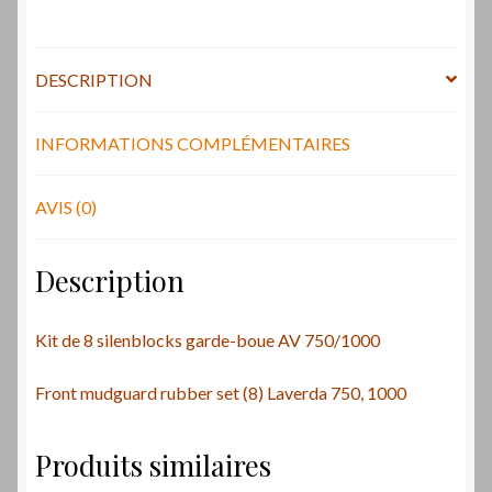
750/1000
/
Front
DESCRIPTION
mudguard
rubber
set
INFORMATIONS COMPLÉMENTAIRES
Laverda
AVIS (0)
Description
Kit de 8 silenblocks garde-boue AV 750/1000
Front mudguard rubber set (8) Laverda 750, 1000
Produits similaires