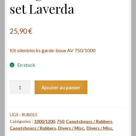
set Laverda
25,90
€
Kit silenblocks garde-boue AV 750/1000
En stock
quantité
Ajouter au panier
de
Kit
silenblocks
garde-
UGS :
RUB015
Catégories :
1000/1200
,
750
,
Caoutchoucs / Rubbers
,
boue
Caoutchoucs / Rubbers
,
Divers / Misc.
,
Divers / Misc.
AV