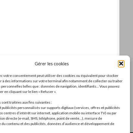
Gérer les cookies
c votre consentement peut utiliser des cookies ou équivalent pour stocker
r à des informations sur votre terminal afin notamment de collecter ou traiter
personnelles telles que : données de navigation, identifiants... Vous pouvez
r en cliquant sur le lien « Refuser ».
sont traitées aux fins suivantes :
 publicités personnalisés sur supports digitaux (services, offres et publicités
s centres d’intérêt sur internet, application mobile ou interface TV) ou par
n directe (e-mail, SMS, téléphone, point de vente…), mesure de
du contenu et des publicités, données d’audience et développement de