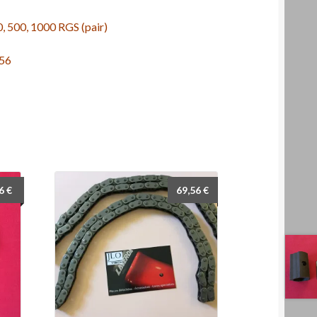
, 500, 1000 RGS (pair)
056
26
€
69,56
€