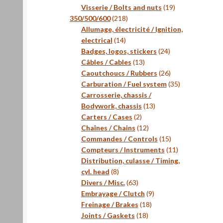
produits
19
Visserie / Bolts and nuts
19
218
produits
350/500/600
218
produits
Allumage, électricité / Ignition,
14
electrical
14
produits
24
Badges, logos, stickers
24
13
produits
Câbles / Cables
13
produits
26
Caoutchoucs / Rubbers
26
produits
35
Carburation / Fuel system
35
produits
Carrosserie, chassis /
13
Bodywork, chassis
13
2
produits
Carters / Cases
2
produits
12
Chaînes / Chains
12
produits
15
Commandes / Controls
15
produits
11
Compteurs / Instruments
11
produits
Distribution, culasse / Timing,
8
cyl. head
8
produits
63
Divers / Misc.
63
produits
9
Embrayage / Clutch
9
18
produits
Freinage / Brakes
18
18
produits
Joints / Gaskets
18