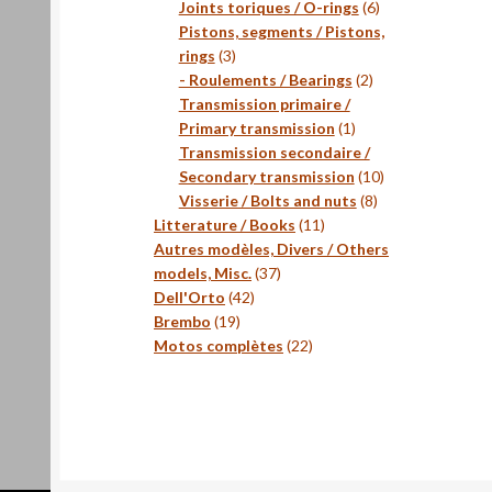
produits
6
Joints toriques / O-rings
6
produits
Pistons, segments / Pistons,
3
rings
3
produits
2
- Roulements / Bearings
2
produits
Transmission primaire /
1
Primary transmission
1
produit
Transmission secondaire /
10
Secondary transmission
10
8
produits
Visserie / Bolts and nuts
8
11
produits
Litterature / Books
11
produits
Autres modèles, Divers / Others
37
models, Misc.
37
42
produits
Dell'Orto
42
19
produits
Brembo
19
produits
22
Motos complètes
22
produits