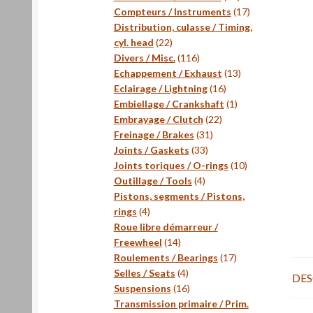
produits
17
Compteurs / Instruments
17
produits
Distribution, culasse / Timing,
22
cyl. head
22
produits
116
Divers / Misc.
116
produits
13
Echappement / Exhaust
13
16
produits
Eclairage / Lightning
16
produits
1
Embiellage / Crankshaft
1
22
produit
Embrayage / Clutch
22
31
produits
Freinage / Brakes
31
33
produits
Joints / Gaskets
33
produits
10
Joints toriques / O-rings
10
4
produits
Outillage / Tools
4
produits
Pistons, segments / Pistons,
4
rings
4
produits
Roue libre démarreur /
14
Freewheel
14
produits
17
Roulements / Bearings
17
4
produits
Selles / Seats
4
DES
produits
16
Suspensions
16
produits
Transmission primaire / Prim.