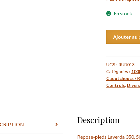
En stock
quantité
Ajouter au 
de
Paire
de
repose-
UGS :
RUB013
Catégories :
100
pieds
Caoutchoucs / 
Laverda
Controls
,
Divers
350,
500,
1000
RGS
Description
/
CRIPTION
350,
500,
Repose-pieds Laverda 350, 5