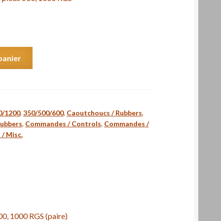
panier
0/1200
,
350/500/600
,
Caoutchoucs / Rubbers
,
Rubbers
,
Commandes / Controls
,
Commandes /
 / Misc.
00, 1000 RGS (paire)