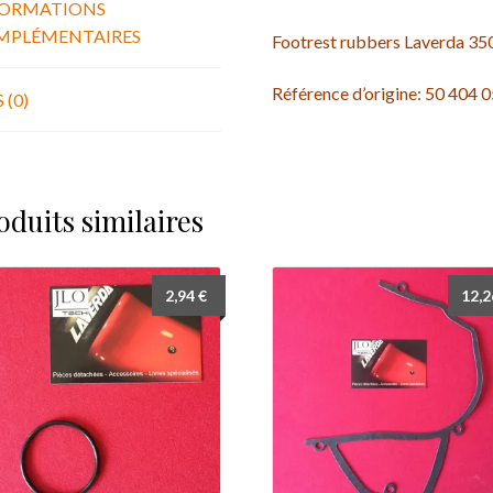
FORMATIONS
1000
MPLÉMENTAIRES
RGS
Footrest rubbers Laverda 350
pair
of
Référence d’origine: 50 404 
 (0)
footrest
rubbers
oduits similaires
2,94
€
12,