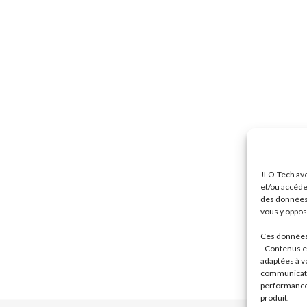
JLO-Tech ave
et/ou accéde
des données 
vous y oppose
Ces données 
- Contenus et
adaptées à vo
communicatio
performance 
produit.