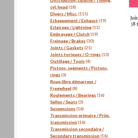
Distribution, culasse / Timing,
18
cyl. head
18
produits
115
Divers / Misc.
115
Joi
produits
19
Echappement / Exhaust
19
38
11
produits
Eclairage / Lightning
11
19
produits
Embrayage / Clutch
19
30
produits
Freinage / Brakes
30
21
produits
Joints / Gaskets
21
produits
13
Joints toriques / O-rings
13
4
produits
Outillage / Tools
4
produits
Pistons, segments / Pistons,
3
rings
3
produits
Roue libre démarreur /
8
Freewheel
8
produits
16
Roulements / Bearings
16
3
produits
Selles / Seats
3
produits
16
Suspensions
16
produits
Transmission primaire / Prim.
16
transmission
16
produits
Transmission secondaire /
16
Secondary transmission
16