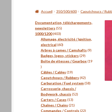
Accueil
350/500/600
Caoutchoucs / Rub
Documentation, téléchargements,
55
newsletters
55
403
produits
1000/1200
403
produits
Allumage, électricité / Ignition,
60
electrical
60
produits
9
Arbres à cames / Camshafts
9
29
produits
Badges, logos, stickers
29
produits
Boîte de vitesses / Gearbox
19
19
produits
19
Câbles / Cables
19
produits
42
Caoutchoucs / Rubbers
42
produits
58
Carburation / Fuel system
58
produits
Carrosserie, chassis /
52
Bodywork, chassis
52
13
produits
Carters / Cases
13
produits
21
Chaînes / Chains
21
produits
22
Commandes / Controls
22