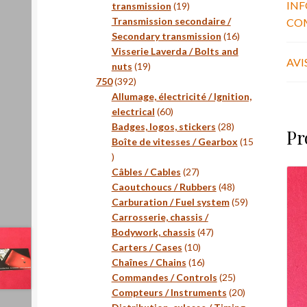
IN
19
transmission
19
produits
Transmission secondaire /
CO
16
Secondary transmission
16
produits
Visserie Laverda / Bolts and
AVIS
19
nuts
19
392
produits
750
392
produits
Allumage, électricité / Ignition,
60
electrical
60
produits
28
Badges, logos, stickers
28
Pr
produits
Boîte de vitesses / Gearbox
15
15
produits
27
Câbles / Cables
27
produits
48
Caoutchoucs / Rubbers
48
produits
59
Carburation / Fuel system
59
produits
Carrosserie, chassis /
47
Bodywork, chassis
47
10
produits
Carters / Cases
10
produits
16
Chaînes / Chains
16
produits
25
Commandes / Controls
25
produits
20
Compteurs / Instruments
20
produits