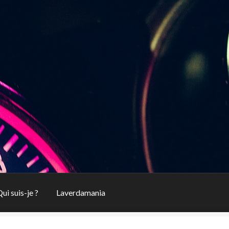
ui suis-je ?
Laverdamania