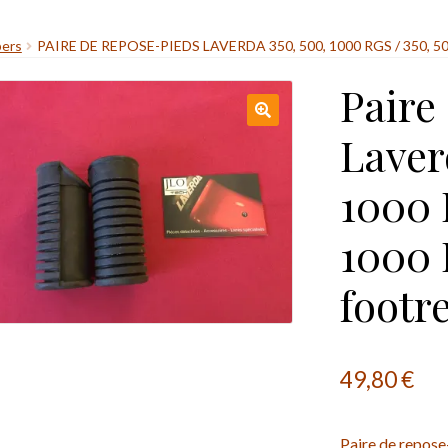
bers
PAIRE DE REPOSE-PIEDS LAVERDA 350, 500, 1000 RGS / 350, 
Paire
Laver
1000 
1000 
footr
49,80
€
Paire de repos