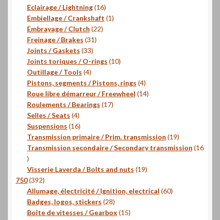
16
produits
Eclairage / Lightning
16
produits
1
Embiellage / Crankshaft
1
22
produit
Embrayage / Clutch
22
31
produits
Freinage / Brakes
31
33
produits
Joints / Gaskets
33
produits
10
Joints toriques / O-rings
10
4
produits
Outillage / Tools
4
produits
4
Pistons, segments / Pistons, rings
4
produits
14
Roue libre démarreur / Freewheel
14
17
produits
Roulements / Bearings
17
4
produits
Selles / Seats
4
produits
16
Suspensions
16
produits
19
Transmission primaire / Prim. transmission
19
produits
Transmission secondaire / Secondary transmission
16
16
produits
19
Visserie Laverda / Bolts and nuts
19
392
produits
750
392
produits
60
Allumage, électricité / Ignition, electrical
60
28
produits
Badges, logos, stickers
28
produits
15
Boîte de vitesses / Gearbox
15