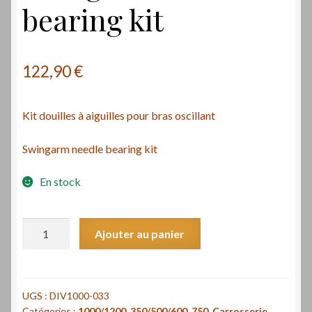
bearing kit
122,90
€
Kit douilles à aiguilles pour bras oscillant
Swingarm needle bearing kit
En stock
quantité
Ajouter au panier
de
Kit
douilles
à
UGS :
DIV1000-033
Catégories :
1000/1200
,
350/500/600
,
750
,
Carrosserie,