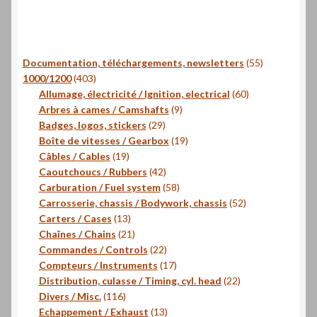
55
Documentation, téléchargements, newsletters
55
403
produits
1000/1200
403
produits
60
Allumage, électricité / Ignition, electrical
60
9
produits
Arbres à cames / Camshafts
9
29
produits
Badges, logos, stickers
29
produits
19
Boîte de vitesses / Gearbox
19
19
produits
Câbles / Cables
19
produits
42
Caoutchoucs / Rubbers
42
produits
58
Carburation / Fuel system
58
produits
52
Carrosserie, chassis / Bodywork, chassis
52
13
produits
Carters / Cases
13
produits
21
Chaînes / Chains
21
produits
22
Commandes / Controls
22
produits
17
Compteurs / Instruments
17
produits
22
Distribution, culasse / Timing, cyl. head
22
116
produits
Divers / Misc.
116
produits
13
Echappement / Exhaust
13