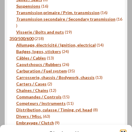
produits
16
Suspensions
16
produits
16
Transmission primaire / Prim. transmission
16
produits
Transmission secondaire / Secondary transmission
16
16
produits
19
Visserie / Bolts and nuts
19
218
produits
350/500/600
218
produits
14
Allumage, électricité / Ignition, electrical
14
24
produits
Badges, logos, stickers
24
13
produits
Câbles / Cables
13
produits
26
Caoutchoucs / Rubbers
26
produits
35
Carburation / Fuel system
35
produits
13
Carrosserie, chassis / Bodywork, chassis
13
2
produits
Carters / Cases
2
produits
12
Chaînes / Chains
12
produits
15
Commandes / Controls
15
produits
11
Compteurs / Instruments
11
produits
8
Distribution, culasse / Timing, cyl. head
8
63
produits
Divers / Misc.
63
produits
9
Embrayage / Clutch
9
18
produits
Freinage / Brakes
18