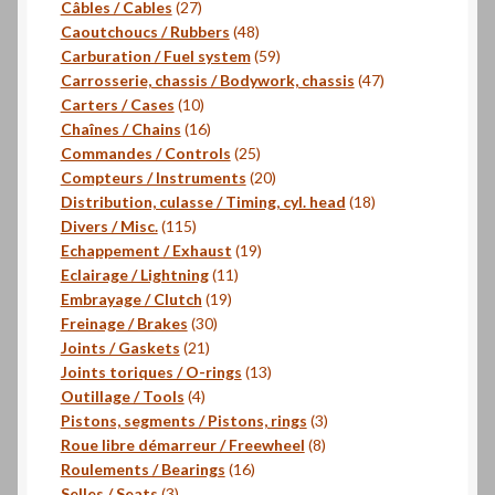
27
produits
Câbles / Cables
27
produits
48
Caoutchoucs / Rubbers
48
produits
59
Carburation / Fuel system
59
produits
47
Carrosserie, chassis / Bodywork, chassis
47
10
produits
Carters / Cases
10
produits
16
Chaînes / Chains
16
produits
25
Commandes / Controls
25
produits
20
Compteurs / Instruments
20
produits
18
Distribution, culasse / Timing, cyl. head
18
115
produits
Divers / Misc.
115
produits
19
Echappement / Exhaust
19
11
produits
Eclairage / Lightning
11
19
produits
Embrayage / Clutch
19
30
produits
Freinage / Brakes
30
21
produits
Joints / Gaskets
21
produits
13
Joints toriques / O-rings
13
4
produits
Outillage / Tools
4
produits
3
Pistons, segments / Pistons, rings
3
8
produits
Roue libre démarreur / Freewheel
8
16
produits
Roulements / Bearings
16
3
produits
Selles / Seats
3