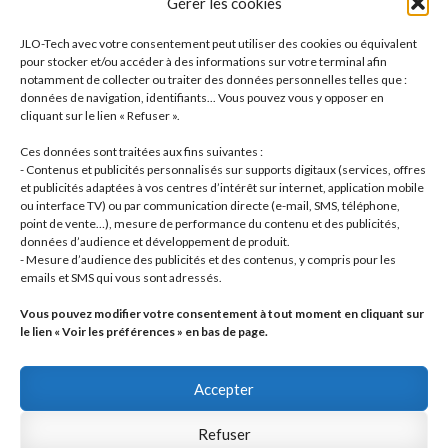
Gérer les cookies
18
produits
Joints / Gaskets
18
produits
6
Joints toriques / O-rings
6
JLO-Tech avec votre consentement peut utiliser des cookies ou équivalent
produits
3
Pistons, segments / Pistons, rings
3
pour stocker et/ou accéder à des informations sur votre terminal afin
2
produits
- Roulements / Bearings
2
notamment de collecter ou traiter des données personnelles telles que :
données de navigation, identifiants... Vous pouvez vous y opposer en
produits
1
Transmission primaire / Primary transmission
1
cliquant sur le lien « Refuser ».
produit
Transmission secondaire / Secondary transmission
10
10
Ces données sont traitées aux fins suivantes :
produits
8
Visserie / Bolts and nuts
8
- Contenus et publicités personnalisés sur supports digitaux (services, offres
11
produits
et publicités adaptées à vos centres d’intérêt sur internet, application mobile
Litterature / Books
11
ou interface TV) ou par communication directe (e-mail, SMS, téléphone,
produits
37
Autres modèles, Divers / Others models, Misc.
37
point de vente…), mesure de performance du contenu et des publicités,
42
produits
Dell'Orto
42
données d’audience et développement de produit.
19
produits
Brembo
19
- Mesure d’audience des publicités et des contenus, y compris pour les
produits
22
Motos complètes
22
emails et SMS qui vous sont adressés.
produits
Vous pouvez modifier votre consentement à tout moment en cliquant sur
le lien « Voir les préférences » en bas de page.
Accepter
Refuser
© JLO Tech 2026