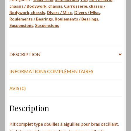
aiguilles
chassis / Bodywork, chassis
,
Carrosserie, chassis /
pour
Bodywork, chassis
,
Divers / Misc.
,
Divers / Misc.
,
bras
Roulements / Bearings
,
Roulements / Bearings
,
oscillant
Suspensions
,
Suspensions
-
Swingarm
needle
bearing
DESCRIPTION
kit
INFORMATIONS COMPLÉMENTAIRES
AVIS (0)
Description
Kit complet type douilles à aiguilles pour bras oscillant.