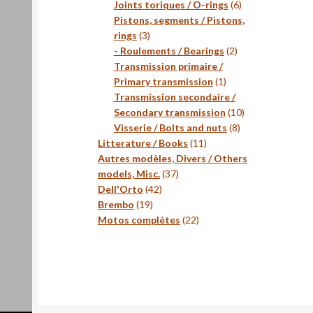
produits
6
Joints toriques / O-rings
6
produits
Pistons, segments / Pistons,
3
rings
3
produits
2
- Roulements / Bearings
2
produits
Transmission primaire /
1
Primary transmission
1
produit
Transmission secondaire /
10
Secondary transmission
10
8
produits
Visserie / Bolts and nuts
8
11
produits
Litterature / Books
11
produits
Autres modèles, Divers / Others
37
models, Misc.
37
42
produits
Dell'Orto
42
19
produits
Brembo
19
produits
22
Motos complètes
22
produits