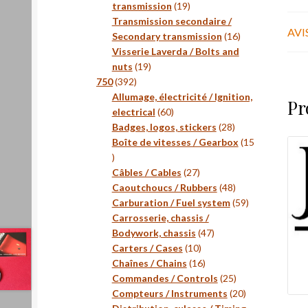
19
transmission
19
produits
Transmission secondaire /
AVIS
16
Secondary transmission
16
produits
Visserie Laverda / Bolts and
19
nuts
19
392
produits
750
392
produits
Allumage, électricité / Ignition,
Pr
60
electrical
60
produits
28
Badges, logos, stickers
28
produits
Boîte de vitesses / Gearbox
15
15
produits
27
Câbles / Cables
27
produits
48
Caoutchoucs / Rubbers
48
produits
59
Carburation / Fuel system
59
produits
Carrosserie, chassis /
47
Bodywork, chassis
47
10
produits
Carters / Cases
10
produits
16
Chaînes / Chains
16
produits
25
Commandes / Controls
25
produits
20
Compteurs / Instruments
20
produits