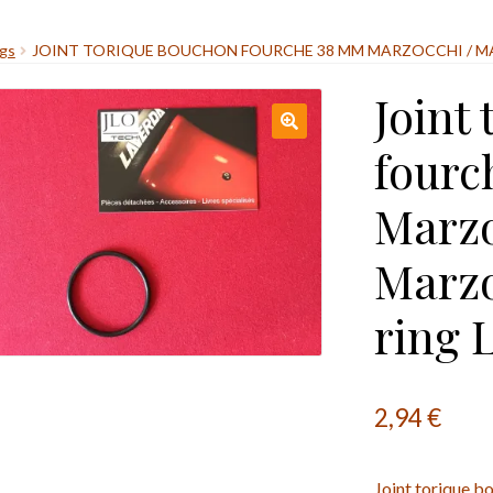
ngs
JOINT TORIQUE BOUCHON FOURCHE 38 MM MARZOCCHI / MA
Joint
fourc
Marzo
Marzo
ring 
2,94
€
Joint torique 