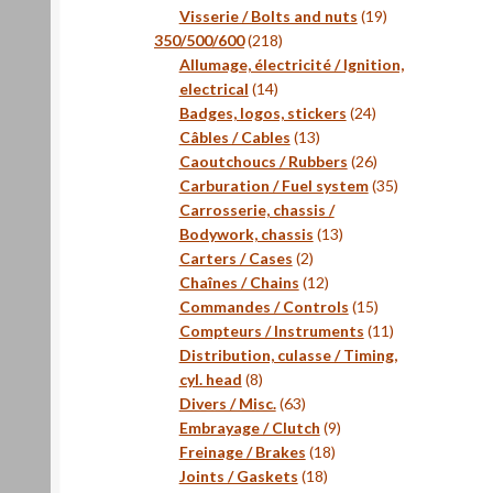
produits
19
Visserie / Bolts and nuts
19
218
produits
350/500/600
218
produits
Allumage, électricité / Ignition,
14
electrical
14
produits
24
Badges, logos, stickers
24
13
produits
Câbles / Cables
13
produits
26
Caoutchoucs / Rubbers
26
produits
35
Carburation / Fuel system
35
produits
Carrosserie, chassis /
13
Bodywork, chassis
13
2
produits
Carters / Cases
2
produits
12
Chaînes / Chains
12
produits
15
Commandes / Controls
15
produits
11
Compteurs / Instruments
11
produits
Distribution, culasse / Timing,
8
cyl. head
8
produits
63
Divers / Misc.
63
produits
9
Embrayage / Clutch
9
18
produits
Freinage / Brakes
18
18
produits
Joints / Gaskets
18