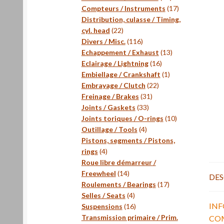
produits
17
Compteurs / Instruments
17
produits
Distribution, culasse / Timing,
22
cyl. head
22
produits
116
Divers / Misc.
116
produits
13
Echappement / Exhaust
13
16
produits
Eclairage / Lightning
16
produits
1
Embiellage / Crankshaft
1
22
produit
Embrayage / Clutch
22
31
produits
Freinage / Brakes
31
33
produits
Joints / Gaskets
33
produits
10
Joints toriques / O-rings
10
4
produits
Outillage / Tools
4
produits
Pistons, segments / Pistons,
4
rings
4
produits
Roue libre démarreur /
14
Freewheel
14
DES
produits
17
Roulements / Bearings
17
4
produits
Selles / Seats
4
IN
produits
16
Suspensions
16
produits
Transmission primaire / Prim.
CO