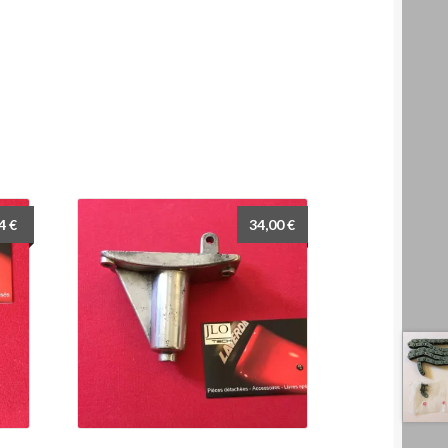
94
€
34,00
€