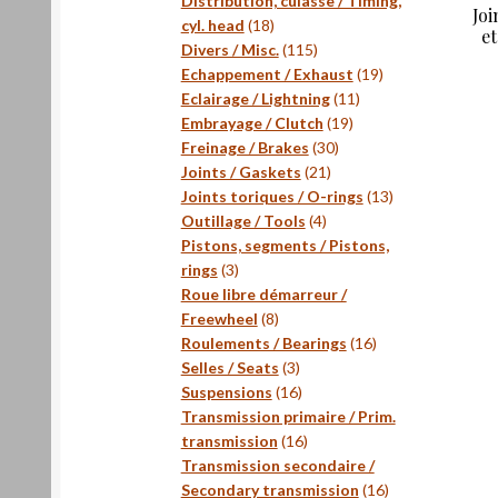
Distribution, culasse / Timing,
Joi
18
cyl. head
18
et
produits
115
Divers / Misc.
115
produits
19
Echappement / Exhaust
19
11
produits
Eclairage / Lightning
11
19
produits
Embrayage / Clutch
19
30
produits
Freinage / Brakes
30
21
produits
Joints / Gaskets
21
produits
13
Joints toriques / O-rings
13
4
produits
Outillage / Tools
4
produits
Pistons, segments / Pistons,
3
rings
3
produits
Roue libre démarreur /
8
Freewheel
8
produits
16
Roulements / Bearings
16
3
produits
Selles / Seats
3
produits
16
Suspensions
16
produits
Transmission primaire / Prim.
16
transmission
16
produits
Transmission secondaire /
16
Secondary transmission
16