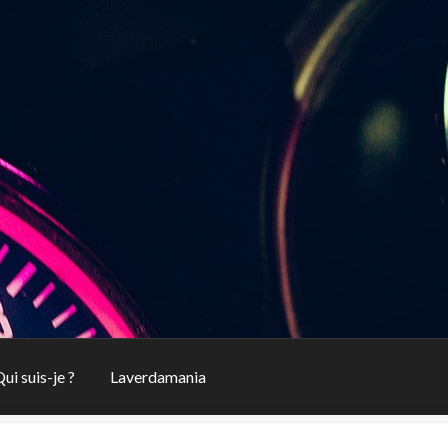
ui suis-je ?
Laverdamania