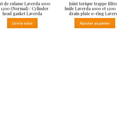
nt de culasse Laverda 1000
Joint torique trappe filtr
 1200 (Normal) / Cylinder
huile Laverda 1000 et 1200 
head gasket Laverda
drain plate o-ring Laver
Lire la suite
Ajouter au panier