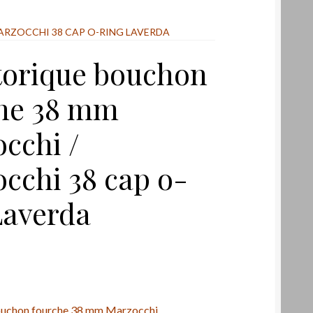
RZOCCHI 38 CAP O-RING LAVERDA
 torique bouchon
he 38 mm
cchi /
cchi 38 cap o-
Laverda
bouchon fourche 38 mm Marzocchi