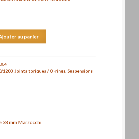
Ajouter au panier
004
0/1200
,
Joints toriques / O-rings
,
Suspensions
he 38 mm Marzocchi