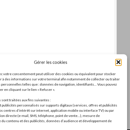
Gérer les cookies
c votre consentement peut utiliser des cookies ou équivalent pour stocker
r à des informations sur votre terminal afin notamment de collecter ou traiter
personnelles telles que : données de navigation, identifiants... Vous pouvez
r en cliquant sur le lien « Refuser ».
sont traitées aux fins suivantes :
 publicités personnalisés sur supports digitaux (services, offres et publicités
s centres d’intérêt sur internet, application mobile ou interface TV) ou par
n directe (e-mail, SMS, téléphone, point de vente…), mesure de
du contenu et des publicités, données d’audience et développement de