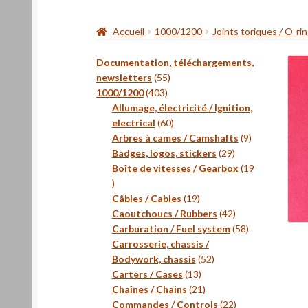
Accueil
1000/1200
Joints toriques / O-ri
Documentation, téléchargements,
55
newsletters
55
403
produits
1000/1200
403
produits
Allumage, électricité / Ignition,
60
electrical
60
produits
9
Arbres à cames / Camshafts
9
29
produits
Badges, logos, stickers
29
produits
Boîte de vitesses / Gearbox
19
19
produits
19
Câbles / Cables
19
produits
42
Caoutchoucs / Rubbers
42
produits
58
Carburation / Fuel system
58
produits
Carrosserie, chassis /
52
Bodywork, chassis
52
13
produits
Carters / Cases
13
produits
21
Chaînes / Chains
21
produits
22
Commandes / Controls
22