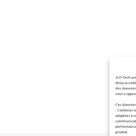
JLO-Tech ave
et/ou accéde
des données 
vous y oppose
Ces données 
- Contenus et
adaptées à vo
communicatio
performance 
produit.