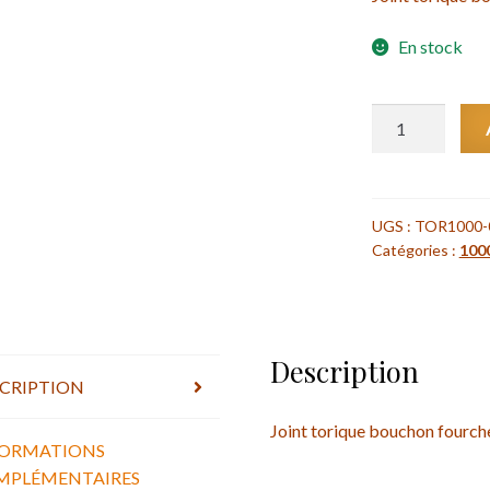
En stock
quantité
de
Joint
torique
bouchon
UGS :
TOR1000-
Catégories :
100
fourche
38
mm
Marzocchi
/
Description
CRIPTION
Marzocchi
38
Joint torique bouchon fourc
cap
FORMATIONS
o-
MPLÉMENTAIRES