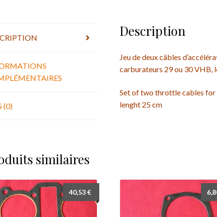
bas
pour
Laverda
Description
CRIPTION
750
GT,
Jeu de deux câbles d’accéléra
S,
FORMATIONS
carburateurs 29 ou 30 VHB, 
SF,
MPLÉMENTAIRES
SF0
Set of two throttle cables fo
-
lenght 25 cm
 (0)
Set
of
two
throttle
oduits similaires
cables
for
Laverda
40,53
€
6,
750
GT,