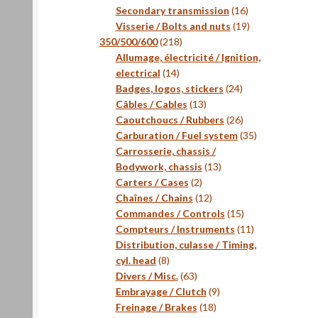
16
Secondary transmission
16
produits
19
Visserie / Bolts and nuts
19
218
produits
350/500/600
218
produits
Allumage, électricité / Ignition,
14
electrical
14
produits
24
Badges, logos, stickers
24
13
produits
Câbles / Cables
13
produits
26
Caoutchoucs / Rubbers
26
produits
35
Carburation / Fuel system
35
produits
Carrosserie, chassis /
13
Bodywork, chassis
13
2
produits
Carters / Cases
2
produits
12
Chaînes / Chains
12
produits
15
Commandes / Controls
15
produits
11
Compteurs / Instruments
11
produits
Distribution, culasse / Timing,
8
cyl. head
8
produits
63
Divers / Misc.
63
produits
9
Embrayage / Clutch
9
18
produits
Freinage / Brakes
18