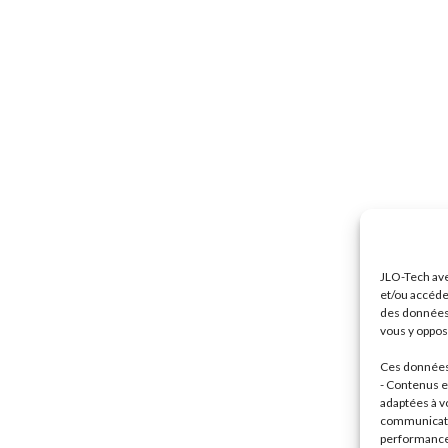
JLO-Tech ave
et/ou accéde
des données 
vous y oppose
Ces données 
- Contenus et
adaptées à vo
communicatio
performance 