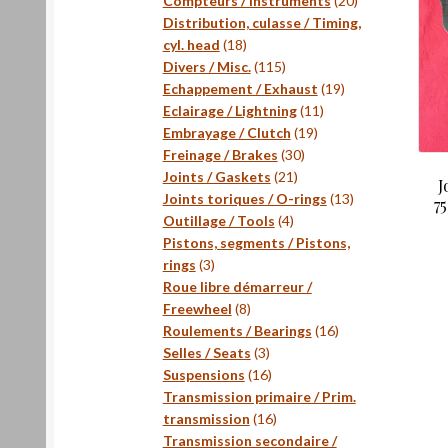
Compteurs / Instruments
20
produits
Distribution, culasse / Timing,
18
cyl. head
18
produits
115
Divers / Misc.
115
produits
19
Echappement / Exhaust
19
11
produits
Eclairage / Lightning
11
19
produits
Embrayage / Clutch
19
30
produits
Freinage / Brakes
30
21
produits
Joints / Gaskets
21
J
produits
13
Joints toriques / O-rings
13
7
4
produits
Outillage / Tools
4
produits
Pistons, segments / Pistons,
3
rings
3
produits
Roue libre démarreur /
8
Freewheel
8
produits
16
Roulements / Bearings
16
3
produits
Selles / Seats
3
produits
16
Suspensions
16
produits
Transmission primaire / Prim.
16
transmission
16
produits
Transmission secondaire /