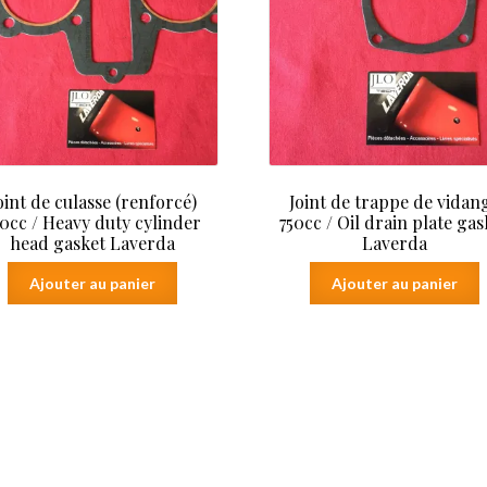
S,
SF,
SF0
oint de culasse (renforcé)
Joint de trappe de vidan
50cc / Heavy duty cylinder
750cc / Oil drain plate gas
head gasket Laverda
Laverda
Ajouter au panier
Ajouter au panier