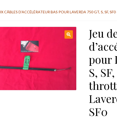
UX CÂBLES D’ACCÉLÉRATEUR BAS POUR LAVERDA 750 GT, S, SF, SF
Jeu d
d’acc
pour 
S, SF,
thrott
Laver
SF0