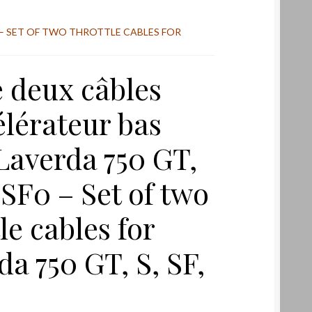
0 – SET OF TWO THROTTLE CABLES FOR
e deux câbles
élérateur bas
Laverda 750 GT,
 SF0 – Set of two
le cables for
da 750 GT, S, SF,