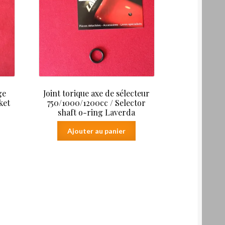
ge
Joint torique axe de sélecteur
ket
750/1000/1200cc / Selector
shaft o-ring Laverda
Ajouter au panier