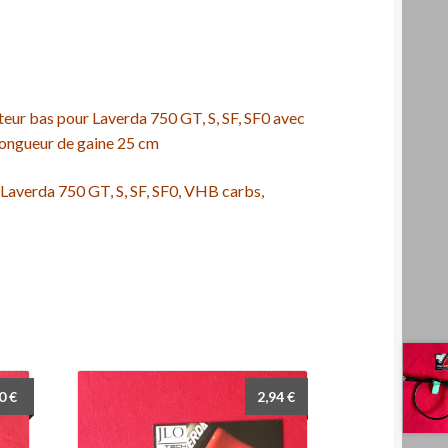
teur bas pour Laverda 750 GT, S, SF, SF0 avec
longueur de gaine 25 cm
r Laverda 750 GT, S, SF, SF0, VHB carbs,
80
€
2,94
€