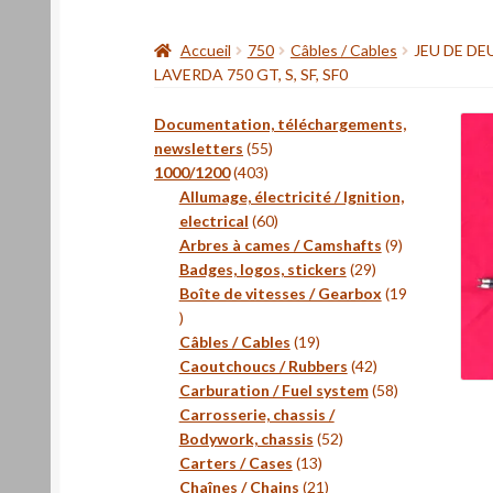
Accueil
750
Câbles / Cables
JEU DE DE
LAVERDA 750 GT, S, SF, SF0
Documentation, téléchargements,
55
newsletters
55
403
produits
1000/1200
403
produits
Allumage, électricité / Ignition,
60
electrical
60
produits
9
Arbres à cames / Camshafts
9
29
produits
Badges, logos, stickers
29
produits
Boîte de vitesses / Gearbox
19
19
produits
19
Câbles / Cables
19
produits
42
Caoutchoucs / Rubbers
42
produits
58
Carburation / Fuel system
58
produits
Carrosserie, chassis /
52
Bodywork, chassis
52
13
produits
Carters / Cases
13
produits
21
Chaînes / Chains
21