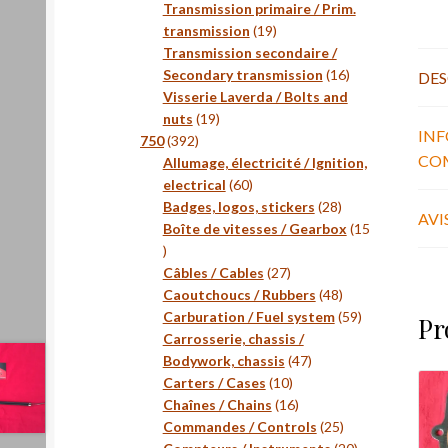
produits
Transmission primaire / Prim.
19
transmission
19
produits
Transmission secondaire /
16
Secondary transmission
16
DES
produits
Visserie Laverda / Bolts and
19
nuts
19
IN
392
produits
750
392
CO
produits
Allumage, électricité / Ignition,
60
electrical
60
produits
28
Badges, logos, stickers
28
AVIS
produits
Boîte de vitesses / Gearbox
15
15
produits
27
Câbles / Cables
27
produits
48
Caoutchoucs / Rubbers
48
produits
59
Carburation / Fuel system
59
Pr
produits
Carrosserie, chassis /
47
Bodywork, chassis
47
10
produits
Carters / Cases
10
produits
16
Chaînes / Chains
16
produits
25
Commandes / Controls
25
produits
20