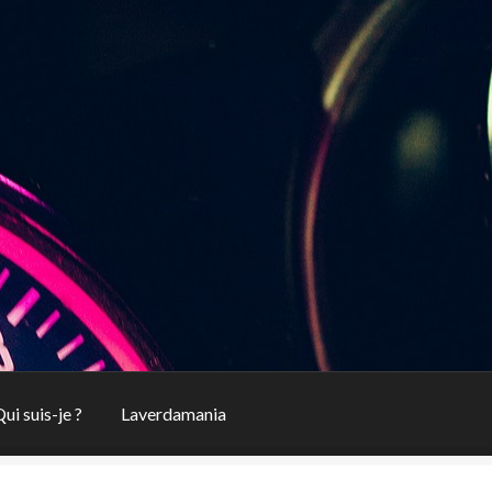
ui suis-je ?
Laverdamania