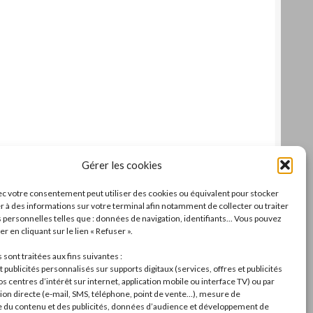
Gérer les cookies
c votre consentement peut utiliser des cookies ou équivalent pour stocker
r à des informations sur votre terminal afin notamment de collecter ou traiter
personnelles telles que : données de navigation, identifiants... Vous pouvez
r en cliquant sur le lien « Refuser ».
sont traitées aux fins suivantes :
 publicités personnalisés sur supports digitaux (services, offres et publicités
s centres d’intérêt sur internet, application mobile ou interface TV) ou par
n directe (e-mail, SMS, téléphone, point de vente…), mesure de
du contenu et des publicités, données d’audience et développement de