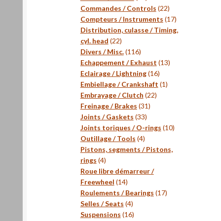
produits
22
Commandes / Controls
22
produits
17
Compteurs / Instruments
17
produits
Distribution, culasse / Timing,
22
cyl. head
22
produits
116
Divers / Misc.
116
produits
13
Echappement / Exhaust
13
16
produits
Eclairage / Lightning
16
produits
1
Embiellage / Crankshaft
1
22
produit
Embrayage / Clutch
22
31
produits
Freinage / Brakes
31
33
produits
Joints / Gaskets
33
produits
10
Joints toriques / O-rings
10
4
produits
Outillage / Tools
4
produits
Pistons, segments / Pistons,
4
rings
4
produits
Roue libre démarreur /
14
Freewheel
14
produits
17
Roulements / Bearings
17
4
produits
Selles / Seats
4
produits
16
Suspensions
16