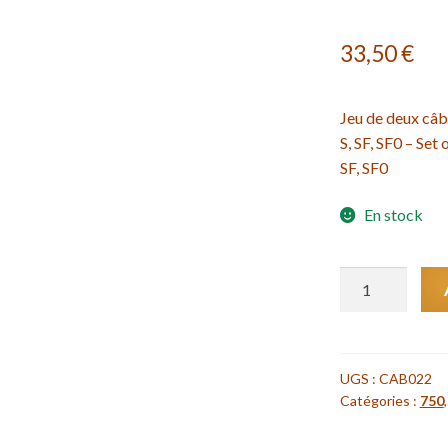
33,50
€
Jeu de deux câb
S, SF, SF0 – Set
SF, SF0
En stock
quantité
de
Jeu
de
deux
UGS :
CAB022
Catégories :
750
câbles
d'accélérateur