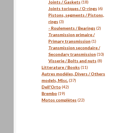
18
produits
Joints / Gaskets
18
produits
6
Joints toriques / O-rings
6
produits
Pistons, segments / Pistons,
3
rings
3
produits
2
- Roulements / Bearings
2
produits
Transmission primaire /
1
Primary transmission
1
produit
Transmission secondaire /
10
Secondary transmission
10
8
produits
Visserie / Bolts and nuts
8
11
produits
Litterature / Books
11
produits
Autres modèles, Divers / Others
37
models, Misc.
37
42
produits
Dell'Orto
42
19
produits
Brembo
19
produits
22
Motos complètes
22
produits