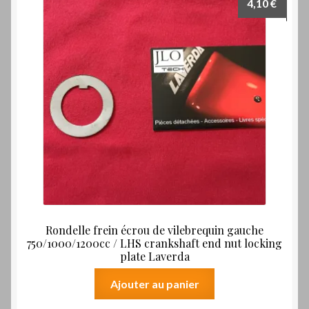
4,10
€
Rondelle frein écrou de vilebrequin gauche
750/1000/1200cc / LHS crankshaft end nut locking
plate Laverda
Ajouter au panier