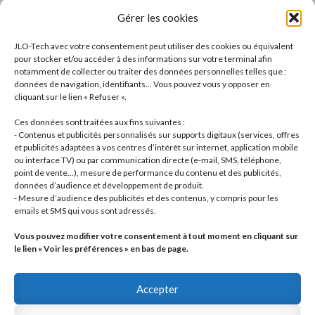
18
produits
Freinage / Brakes
18
Gérer les cookies
18
produits
Joints / Gaskets
18
produits
6
Joints toriques / O-rings
6
JLO-Tech avec votre consentement peut utiliser des cookies ou équivalent
produits
3
Pistons, segments / Pistons, rings
3
pour stocker et/ou accéder à des informations sur votre terminal afin
2
produits
- Roulements / Bearings
2
notamment de collecter ou traiter des données personnelles telles que :
données de navigation, identifiants... Vous pouvez vous y opposer en
produits
1
Transmission primaire / Primary transmission
1
cliquant sur le lien « Refuser ».
produit
Transmission secondaire / Secondary transmission
10
10
Ces données sont traitées aux fins suivantes :
produits
8
Visserie / Bolts and nuts
8
- Contenus et publicités personnalisés sur supports digitaux (services, offres
11
produits
Litterature / Books
11
et publicités adaptées à vos centres d’intérêt sur internet, application mobile
ou interface TV) ou par communication directe (e-mail, SMS, téléphone,
produits
37
Autres modèles, Divers / Others models, Misc.
37
point de vente…), mesure de performance du contenu et des publicités,
42
produits
Dell'Orto
42
données d’audience et développement de produit.
19
produits
Brembo
19
- Mesure d’audience des publicités et des contenus, y compris pour les
produits
22
Motos complètes
22
emails et SMS qui vous sont adressés.
produits
Vous pouvez modifier votre consentement à tout moment en cliquant sur
le lien « Voir les préférences » en bas de page.
Accepter