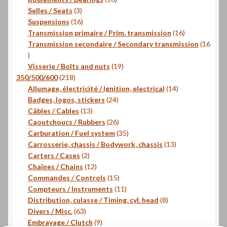
3
produits
Selles / Seats
3
produits
16
Suspensions
16
produits
16
Transmission primaire / Prim. transmission
16
produits
Transmission secondaire / Secondary transmission
16
16
produits
19
Visserie / Bolts and nuts
19
218
produits
350/500/600
218
produits
14
Allumage, électricité / Ignition, electrical
14
24
produits
Badges, logos, stickers
24
13
produits
Câbles / Cables
13
produits
26
Caoutchoucs / Rubbers
26
produits
35
Carburation / Fuel system
35
produits
13
Carrosserie, chassis / Bodywork, chassis
13
2
produits
Carters / Cases
2
produits
12
Chaînes / Chains
12
produits
15
Commandes / Controls
15
produits
11
Compteurs / Instruments
11
produits
8
Distribution, culasse / Timing, cyl. head
8
63
produits
Divers / Misc.
63
produits
9
Embrayage / Clutch
9