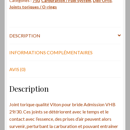
Catégories :
750
,
Carburation / Fuel system
,
Dell'Orto
,
Viton
Joints toriques / O-rings
pour
bride
Admission
VHB
DESCRIPTION
29/30
/
VHB
INFORMATIONS COMPLÉMENTAIRES
inlet
manifold
AVIS (0)
o-
ring
Description
Laverda
Joint torique qualité Viton pour bride Admission VHB
29/30. Ces joints se détériorent avec le temps et le
contact avec l’essence, des prises d’air peuvent alors
survenir, perturbant la carburation et pouvant entraîner