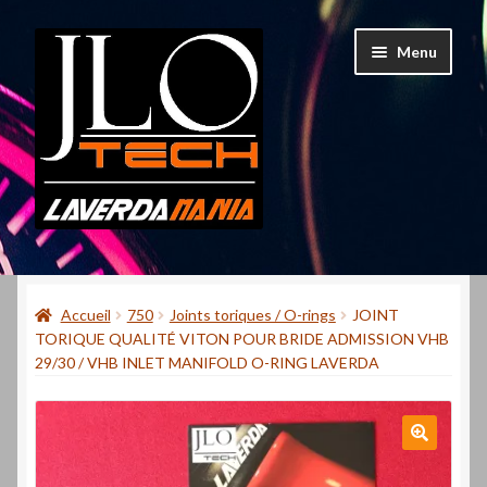
Aller
Aller
Menu
à
au
la
contenu
navigation
Accueil
Accueil
750
Joints toriques / O-rings
JOINT
Mon compte
TORIQUE QUALITÉ VITON POUR BRIDE ADMISSION VHB
29/30 / VHB INLET MANIFOLD O-RING LAVERDA
Contact
Qui suis-je ?