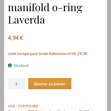
manifold o-ring
Laverda
4,94
€
Joint torique pour bride Admission VHB 29/30
En stock
quantité
Ajouter au panier
de
Joint
torique
qualité
UGS :
TOR750-002