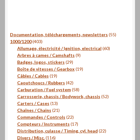
55
Documentation, téléchargements, newsletters
55
403
produits
1000/1200
403
produits
60
Allumage, électricité / Ignition, electrical
60
9
produits
Arbres à cames / Camshafts
9
29
produits
Badges, logos, stickers
29
produits
19
Boîte de vitesses / Gearbox
19
19
produits
Câbles / Cables
19
produits
42
Caoutchoucs / Rubbers
42
produits
58
Carburation / Fuel system
58
produits
52
Carrosserie, chassis / Bodywork, chassis
52
13
produits
Carters / Cases
13
produits
21
Chaînes / Chains
21
produits
22
Commandes / Controls
22
produits
17
Compteurs / Instruments
17
produits
22
Distribution, culasse / Timing, cyl. head
22
116
produits
Divers / Misc.
116