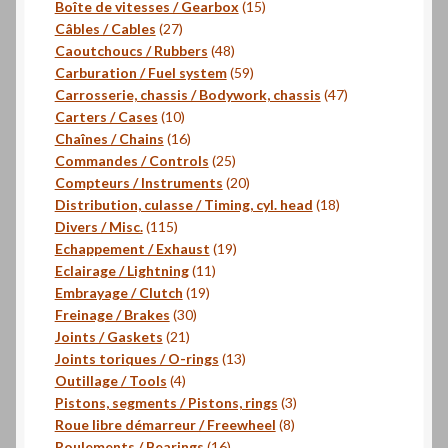
produits
15
Boîte de vitesses / Gearbox
15
27
produits
Câbles / Cables
27
produits
48
Caoutchoucs / Rubbers
48
produits
59
Carburation / Fuel system
59
produits
47
Carrosserie, chassis / Bodywork, chassis
47
10
produits
Carters / Cases
10
produits
16
Chaînes / Chains
16
produits
25
Commandes / Controls
25
produits
20
Compteurs / Instruments
20
produits
18
Distribution, culasse / Timing, cyl. head
18
115
produits
Divers / Misc.
115
produits
19
Echappement / Exhaust
19
11
produits
Eclairage / Lightning
11
19
produits
Embrayage / Clutch
19
30
produits
Freinage / Brakes
30
21
produits
Joints / Gaskets
21
produits
13
Joints toriques / O-rings
13
4
produits
Outillage / Tools
4
produits
3
Pistons, segments / Pistons, rings
3
8
produits
Roue libre démarreur / Freewheel
8
16
produits
Roulements / Bearings
16