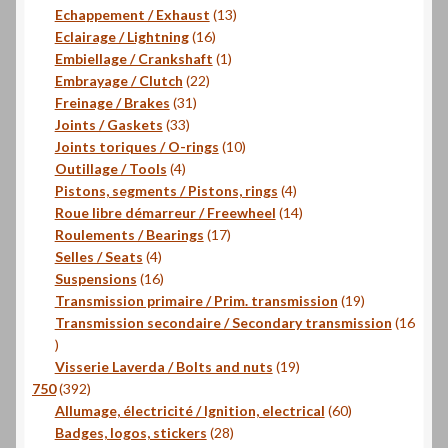
produits
13
Echappement / Exhaust
13
16
produits
Eclairage / Lightning
16
produits
1
Embiellage / Crankshaft
1
22
produit
Embrayage / Clutch
22
31
produits
Freinage / Brakes
31
33
produits
Joints / Gaskets
33
produits
10
Joints toriques / O-rings
10
4
produits
Outillage / Tools
4
produits
4
Pistons, segments / Pistons, rings
4
produits
14
Roue libre démarreur / Freewheel
14
17
produits
Roulements / Bearings
17
4
produits
Selles / Seats
4
produits
16
Suspensions
16
produits
19
Transmission primaire / Prim. transmission
19
produits
Transmission secondaire / Secondary transmission
16
16
produits
19
Visserie Laverda / Bolts and nuts
19
392
produits
750
392
produits
60
Allumage, électricité / Ignition, electrical
60
28
produits
Badges, logos, stickers
28