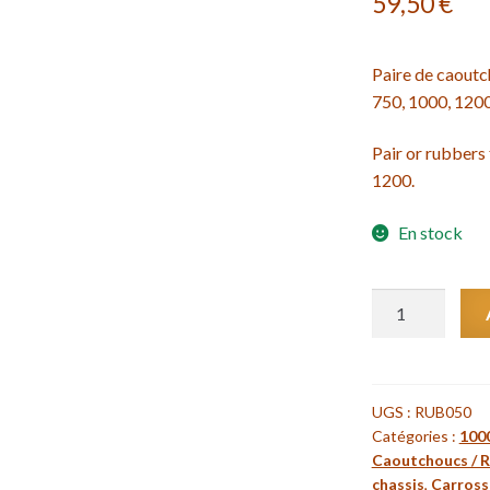
59,50
€
Paire de caoutc
750, 1000, 1200
Pair or rubbers 
1200.
En stock
quantité
de
Paire
de
caoutchoucs
UGS :
RUB050
Catégories :
100
de
Caoutchoucs / 
repose-
chassis
,
Carrosse