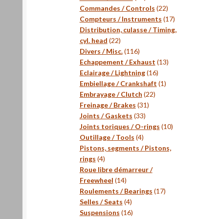
produits
22
Commandes / Controls
22
produits
17
Compteurs / Instruments
17
produits
Distribution, culasse / Timing,
22
cyl. head
22
produits
116
Divers / Misc.
116
produits
13
Echappement / Exhaust
13
16
produits
Eclairage / Lightning
16
produits
1
Embiellage / Crankshaft
1
22
produit
Embrayage / Clutch
22
31
produits
Freinage / Brakes
31
33
produits
Joints / Gaskets
33
produits
10
Joints toriques / O-rings
10
4
produits
Outillage / Tools
4
produits
Pistons, segments / Pistons,
4
rings
4
produits
Roue libre démarreur /
14
Freewheel
14
produits
17
Roulements / Bearings
17
4
produits
Selles / Seats
4
produits
16
Suspensions
16