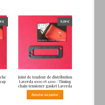
94
€
9,09
€
rche
Joint de tendeur de distribution
 cap
Laverda 1000 et 1200 / Timing
chain tensioner gasket Laverda
Ajouter au panier