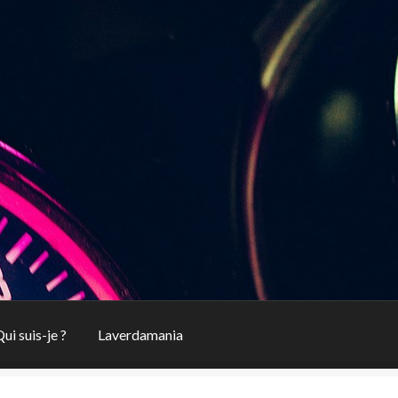
ui suis-je ?
Laverdamania