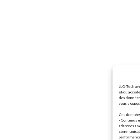
JLO-Tech ave
et/ou accéde
des données 
vous y oppose
Ces données 
- Contenus et
adaptées à vo
communicatio
performance 