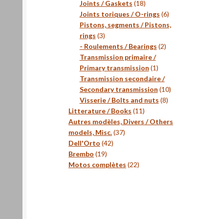
18
produits
Joints / Gaskets
18
produits
6
Joints toriques / O-rings
6
produits
Pistons, segments / Pistons,
3
rings
3
produits
2
- Roulements / Bearings
2
produits
Transmission primaire /
1
Primary transmission
1
produit
Transmission secondaire /
10
Secondary transmission
10
8
produits
Visserie / Bolts and nuts
8
11
produits
Litterature / Books
11
produits
Autres modèles, Divers / Others
37
models, Misc.
37
42
produits
Dell'Orto
42
19
produits
Brembo
19
produits
22
Motos complètes
22
produits