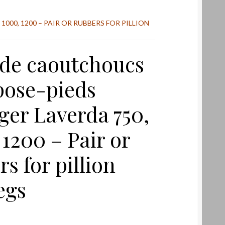
000, 1200 – PAIR OR RUBBERS FOR PILLION
 de caoutchoucs
pose-pieds
ger Laverda 750,
 1200 – Pair or
s for pillion
egs