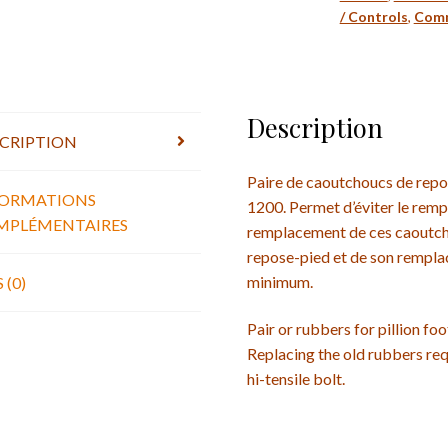
pieds
/ Controls
,
Comm
passager
Laverda
750,
1000,
Description
1200
CRIPTION
-
Pair
Paire de caoutchoucs de repo
FORMATIONS
or
1200. Permet d’éviter le rem
MPLÉMENTAIRES
rubbers
remplacement de ces caoutcho
for
repose-pied et de son rempla
pillion
minimum.
 (0)
footpegs
Pair or rubbers for pillion f
Replacing the old rubbers requ
hi-tensile bolt.