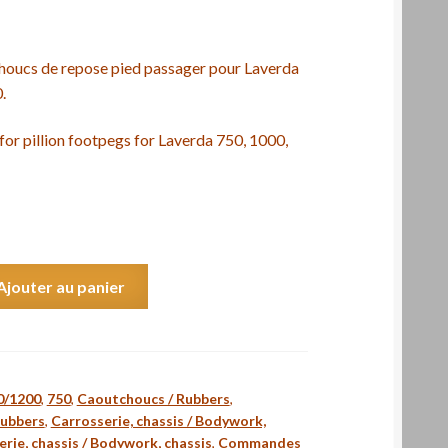
houcs de repose pied passager pour Laverda
.
for pillion footpegs for Laverda 750, 1000,
Ajouter au panier
0/1200
,
750
,
Caoutchoucs / Rubbers
,
Rubbers
,
Carrosserie, chassis / Bodywork,
rie, chassis / Bodywork, chassis
,
Commandes