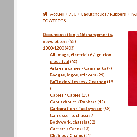
Accueil
750
Caoutchoucs / Rubbers
PA
FOOTPEGS
Documentation, téléchargements,
55
newsletters
55
403
produits
1000/1200
403
produits
Allumage, électricité / Ignition,
60
electrical
60
produits
9
Arbres à cames / Camshafts
9
29
produits
Badges, logos, stickers
29
produits
Boîte de vitesses / Gearbox
19
19
produits
19
Câbles / Cables
19
produits
42
Caoutchoucs / Rubbers
42
produits
58
Carburation / Fuel system
58
produits
Carrosserie, chassis /
52
Bodywork, chassis
52
13
produits
Carters / Cases
13
produits
21
Chaînes / Chains
21