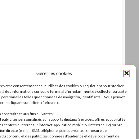
Gérer les cookies
c votre consentement peut utiliser des cookies ou équivalent pour stocker
r à des informations sur votre terminal afin notamment de collecter ou traiter
personnelles telles que : données de navigation, identifiants... Vous pouvez
r en cliquant sur le lien « Refuser ».
sont traitées aux fins suivantes :
 publicités personnalisés sur supports digitaux (services, offres et publicités
s centres d’intérêt sur internet, application mobile ou interface TV) ou par
n directe (e-mail, SMS, téléphone, point de vente…), mesure de
du contenu et des publicités, données d’audience et développement de