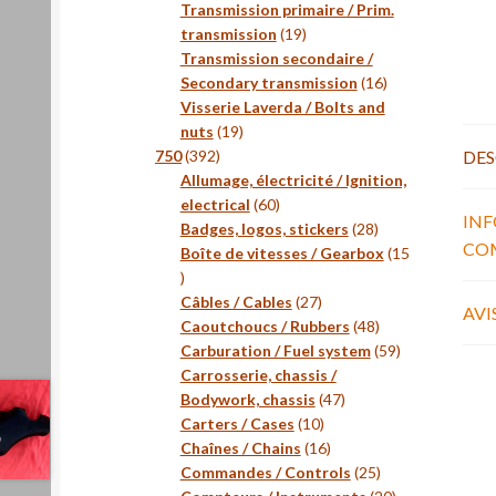
produits
Transmission primaire / Prim.
19
transmission
19
produits
Transmission secondaire /
16
Secondary transmission
16
produits
Visserie Laverda / Bolts and
19
nuts
19
392
produits
DES
750
392
produits
Allumage, électricité / Ignition,
60
electrical
60
IN
produits
28
Badges, logos, stickers
28
CO
produits
Boîte de vitesses / Gearbox
15
15
produits
27
Câbles / Cables
27
AVIS
produits
48
Caoutchoucs / Rubbers
48
produits
59
Carburation / Fuel system
59
produits
Carrosserie, chassis /
47
Bodywork, chassis
47
10
produits
Carters / Cases
10
produits
16
Chaînes / Chains
16
produits
25
Commandes / Controls
25
produits
20