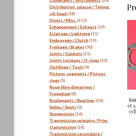
Compteurs / Instruments
20
Pr
produits
Distribution, culasse / Timing,
18
cyl. head
18
produits
115
Divers / Misc.
115
produits
19
Echappement / Exhaust
19
11
produits
Eclairage / Lightning
11
19
produits
Embrayage / Clutch
19
30
produits
Freinage / Brakes
30
21
produits
Joints / Gaskets
21
produits
13
Joints toriques / O-rings
13
4
produits
Outillage / Tools
4
produits
Pistons, segments / Pistons,
3
rings
3
produits
Roue libre démarreur /
8
Freewheel
8
Joi
produits
16
Roulements / Bearings
16
et 
3
produits
Selles / Seats
3
cyl
produits
16
Suspensions
16
produits
Transmission primaire / Prim.
16
transmission
16
produits
Transmission secondaire /