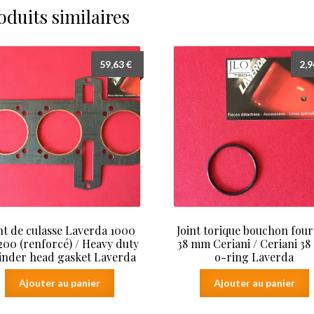
oduits similaires
59,63
€
2,
nt de culasse Laverda 1000
Joint torique bouchon fou
1200 (renforcé) / Heavy duty
38 mm Ceriani / Ceriani 38
inder head gasket Laverda
o-ring Laverda
Ajouter au panier
Ajouter au panier