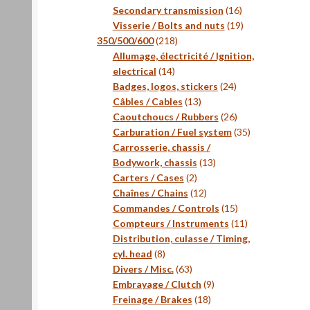
16
Secondary transmission
16
produits
19
Visserie / Bolts and nuts
19
218
produits
350/500/600
218
produits
Allumage, électricité / Ignition,
14
electrical
14
produits
24
Badges, logos, stickers
24
13
produits
Câbles / Cables
13
produits
26
Caoutchoucs / Rubbers
26
produits
35
Carburation / Fuel system
35
produits
Carrosserie, chassis /
13
Bodywork, chassis
13
2
produits
Carters / Cases
2
produits
12
Chaînes / Chains
12
produits
15
Commandes / Controls
15
produits
11
Compteurs / Instruments
11
produits
Distribution, culasse / Timing,
8
cyl. head
8
produits
63
Divers / Misc.
63
produits
9
Embrayage / Clutch
9
18
produits
Freinage / Brakes
18