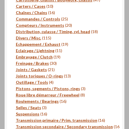
10
produits
Carters / Cases
10
produits
16
Chaînes / Chains
16
produits
25
Commandes / Controls
25
produits
20
Compteurs / Instruments
20
produits
18
Distribution, culasse / Timing, cyl. head
18
115
produits
Divers / Misc.
115
produits
19
Echappement / Exhaust
19
11
produits
Eclairage / Lightning
11
19
produits
Embrayage / Clutch
19
30
produits
Freinage / Brakes
30
21
produits
Joints / Gaskets
21
produits
13
Joints toriques / O-rings
13
4
produits
Outillage / Tools
4
produits
3
Pistons, segments / Pistons, rings
3
8
produits
Roue libre démarreur / Freewheel
8
16
produits
Roulements / Bearings
16
3
produits
Selles / Seats
3
produits
16
Suspensions
16
produits
16
Transmission primaire / Prim. transmission
16
produits
Transmission secondaire / Secondary transmission
16