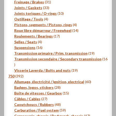
31
produits
Freinage / Brakes
31
33
produits
Joints / Gaskets
33
produits
10
Joints toriques / O-rings
10
4
produits
Outillage / Tools
4
produits
4
Pistons, segments / Pistons, rings
4
produits
14
Roue libre démarreur / Freewheel
14
17
produits
Roulements / Bearings
17
4
produits
Selles / Seats
4
produits
16
Suspensions
16
produits
19
Transmission primaire / Prim. transmission
19
produits
Transmission secondaire / Secondary transmission
16
16
produits
19
Visserie Laverda / Bolts and nuts
19
392
produits
750
392
produits
60
Allumage, électricité / Ignition, electrical
60
28
produits
Badges, logos, stickers
28
produits
15
Boîte de vitesses / Gearbox
15
27
produits
Câbles / Cables
27
produits
48
Caoutchoucs / Rubbers
48
produits
59
Carburation / Fuel system
59
produits
47
Carrosserie, chassis / Bodywork, chassis
47