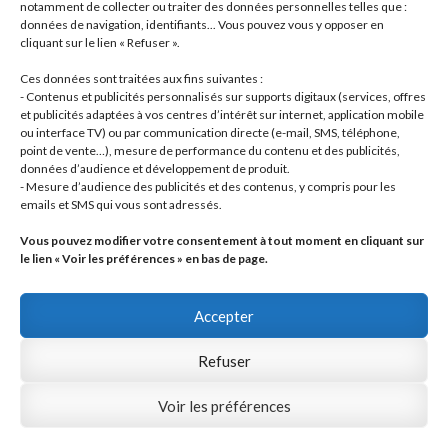
2
produits
- Roulements / Bearings
2
notamment de collecter ou traiter des données personnelles telles que :
données de navigation, identifiants... Vous pouvez vous y opposer en
produits
1
Transmission primaire / Primary transmission
1
cliquant sur le lien « Refuser ».
produit
Transmission secondaire / Secondary transmission
10
10
Ces données sont traitées aux fins suivantes :
produits
8
Visserie / Bolts and nuts
8
- Contenus et publicités personnalisés sur supports digitaux (services, offres
11
produits
et publicités adaptées à vos centres d’intérêt sur internet, application mobile
Litterature / Books
11
ou interface TV) ou par communication directe (e-mail, SMS, téléphone,
produits
37
Autres modèles, Divers / Others models, Misc.
37
point de vente…), mesure de performance du contenu et des publicités,
42
produits
Dell'Orto
42
données d’audience et développement de produit.
19
produits
Brembo
19
- Mesure d’audience des publicités et des contenus, y compris pour les
produits
22
Motos complètes
22
emails et SMS qui vous sont adressés.
produits
Vous pouvez modifier votre consentement à tout moment en cliquant sur
le lien « Voir les préférences » en bas de page.
Accepter
Refuser
© JLO Tech 2026
Politique de confidentialité
Built with WooCommerce
.
Voir les préférences
0