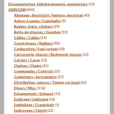
55
Documentation, téléchargements, newsletters
55
403
produits
1000/1200
403
produits
60
Allumage, électricité / Ignition, electrical
60
9
produits
Arbres à cames / Camshafts
9
29
produits
Badges, logos, stickers
29
produits
19
Boîte de vitesses / Gearbox
19
19
produits
Câbles / Cables
19
produits
42
Caoutchoucs / Rubbers
42
produits
58
Carburation / Fuel system
58
produits
52
Carrosserie, chassis / Bodywork, chassis
52
13
produits
Carters / Cases
13
produits
21
Chaînes / Chains
21
produits
22
Commandes / Controls
22
produits
17
Compteurs / Instruments
17
produits
22
Distribution, culasse / Timing, cyl. head
22
116
produits
Divers / Misc.
116
produits
13
Echappement / Exhaust
13
16
produits
Eclairage / Lightning
16
produits
1
Embiellage / Crankshaft
1
22
produit
Embrayage / Clutch
22