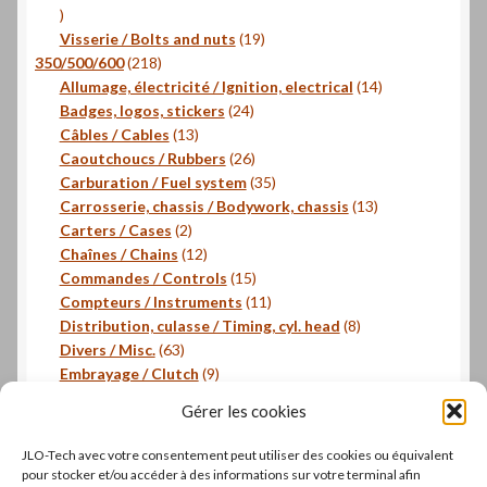
16
produits
19
Visserie / Bolts and nuts
19
218
produits
350/500/600
218
produits
14
Allumage, électricité / Ignition, electrical
14
24
produits
Badges, logos, stickers
24
13
produits
Câbles / Cables
13
produits
26
Caoutchoucs / Rubbers
26
produits
35
Carburation / Fuel system
35
produits
13
Carrosserie, chassis / Bodywork, chassis
13
2
produits
Carters / Cases
2
produits
12
Chaînes / Chains
12
produits
15
Commandes / Controls
15
produits
11
Compteurs / Instruments
11
produits
8
Distribution, culasse / Timing, cyl. head
8
63
produits
Divers / Misc.
63
produits
9
Embrayage / Clutch
9
18
produits
Freinage / Brakes
18
Gérer les cookies
18
produits
Joints / Gaskets
18
produits
6
Joints toriques / O-rings
6
JLO-Tech avec votre consentement peut utiliser des cookies ou équivalent
produits
3
Pistons, segments / Pistons, rings
3
pour stocker et/ou accéder à des informations sur votre terminal afin