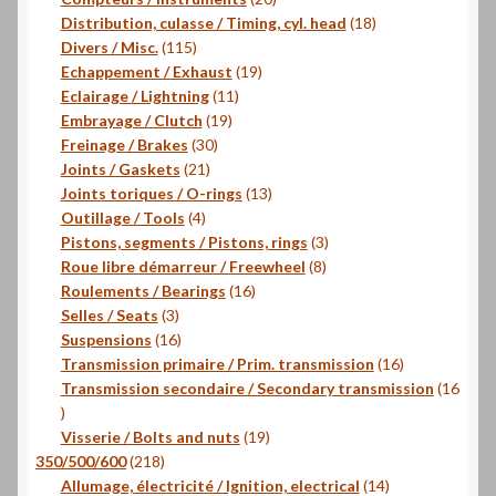
produits
18
Distribution, culasse / Timing, cyl. head
18
115
produits
Divers / Misc.
115
produits
19
Echappement / Exhaust
19
11
produits
Eclairage / Lightning
11
19
produits
Embrayage / Clutch
19
30
produits
Freinage / Brakes
30
21
produits
Joints / Gaskets
21
produits
13
Joints toriques / O-rings
13
4
produits
Outillage / Tools
4
produits
3
Pistons, segments / Pistons, rings
3
8
produits
Roue libre démarreur / Freewheel
8
16
produits
Roulements / Bearings
16
3
produits
Selles / Seats
3
produits
16
Suspensions
16
produits
16
Transmission primaire / Prim. transmission
16
produits
Transmission secondaire / Secondary transmission
16
16
produits
19
Visserie / Bolts and nuts
19
218
produits
350/500/600
218
produits
14
Allumage, électricité / Ignition, electrical
14