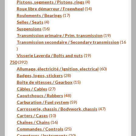
produits
4
Pistons, segments / Pistons, rings
4
produits
14
Roue libre démarreur / Freewheel
14
17
produits
Roulements / Bearings
17
4
produits
Selles / Seats
4
produits
16
Suspensions
16
produits
19
Transmission primaire / Prim. transmission
19
produits
Transmission secondaire / Secondary transmission
16
16
produits
19
Visserie Laverda / Bolts and nuts
19
392
produits
750
392
produits
60
Allumage, électricité / Ignition, electrical
60
28
produits
Badges, logos, stickers
28
produits
15
Boîte de vitesses / Gearbox
15
27
produits
Câbles / Cables
27
produits
48
Caoutchoucs / Rubbers
48
produits
59
Carburation / Fuel system
59
produits
47
Carrosserie, chassis / Bodywork, chassis
47
10
produits
Carters / Cases
10
produits
16
Chaînes / Chains
16
produits
25
Commandes / Controls
25
produits
20
Compteurs / Instruments
20