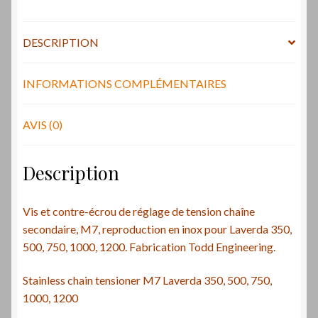
reproduction
en
inox
DESCRIPTION
/
Stainless
INFORMATIONS COMPLÉMENTAIRES
chain
tensioner
AVIS (0)
M7
Laverda
Description
Vis et contre-écrou de réglage de tension chaîne
secondaire, M7, reproduction en inox pour Laverda 350,
500, 750, 1000, 1200. Fabrication Todd Engineering.
Stainless chain tensioner M7 Laverda 350, 500, 750,
1000, 1200