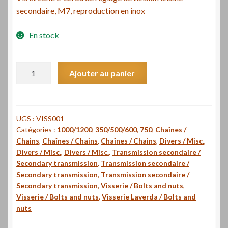
secondaire, M7, reproduction en inox
En stock
quantité
Ajouter au panier
de
Vis
et
contre-
UGS :
VISS001
Catégories :
1000/1200
,
350/500/600
,
750
,
Chaînes /
écrou
Chains
,
Chaînes / Chains
,
Chaînes / Chains
,
Divers / Misc.
,
de
Divers / Misc.
,
Divers / Misc.
,
Transmission secondaire /
réglage
Secondary transmission
,
Transmission secondaire /
de
Secondary transmission
,
Transmission secondaire /
tension
Secondary transmission
,
Visserie / Bolts and nuts
,
chaîne
Visserie / Bolts and nuts
,
Visserie Laverda / Bolts and
secondaire,
nuts
M7,