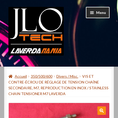
Aller
Aller
Menu
à
au
la
contenu
navigation
Accueil
Accueil
350/500/600
Divers / Misc.
VIS ET
Mon compte
CONTRE-ÉCROU DE RÉGLAGE DE TENSION CHAÎNE
SECONDAIRE, M7, REPRODUCTION EN INOX / STAINLESS
Contact
CHAIN TENSIONER M7 LAVERDA
Qui suis-je ?