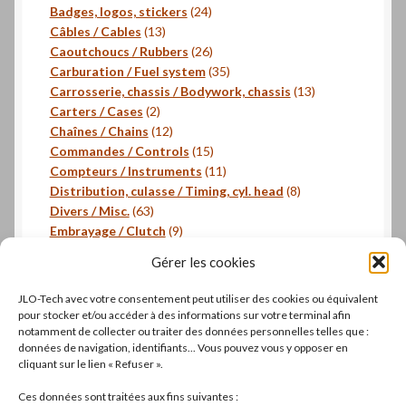
24
produits
Badges, logos, stickers
24
13
produits
Câbles / Cables
13
produits
26
Caoutchoucs / Rubbers
26
produits
35
Carburation / Fuel system
35
produits
13
Carrosserie, chassis / Bodywork, chassis
13
2
produits
Carters / Cases
2
produits
12
Chaînes / Chains
12
produits
15
Commandes / Controls
15
produits
11
Compteurs / Instruments
11
produits
8
Distribution, culasse / Timing, cyl. head
8
63
produits
Divers / Misc.
63
produits
9
Embrayage / Clutch
9
18
produits
Freinage / Brakes
18
Gérer les cookies
18
produits
Joints / Gaskets
18
produits
6
Joints toriques / O-rings
6
JLO-Tech avec votre consentement peut utiliser des cookies ou équivalent
produits
3
Pistons, segments / Pistons, rings
3
pour stocker et/ou accéder à des informations sur votre terminal afin
2
produits
- Roulements / Bearings
2
notamment de collecter ou traiter des données personnelles telles que :
données de navigation, identifiants... Vous pouvez vous y opposer en
produits
1
Transmission primaire / Primary transmission
1
cliquant sur le lien « Refuser ».
produit
Transmission secondaire / Secondary transmission
10
10
Ces données sont traitées aux fins suivantes :