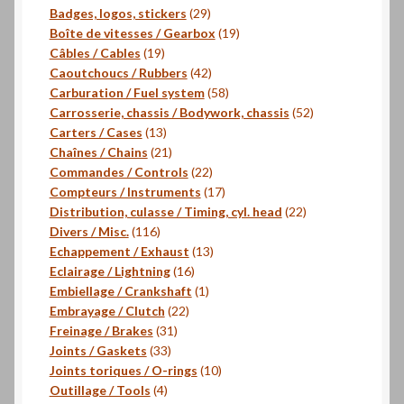
29
produits
Badges, logos, stickers
29
produits
19
Boîte de vitesses / Gearbox
19
19
produits
Câbles / Cables
19
produits
42
Caoutchoucs / Rubbers
42
produits
58
Carburation / Fuel system
58
produits
52
Carrosserie, chassis / Bodywork, chassis
52
13
produits
Carters / Cases
13
produits
21
Chaînes / Chains
21
produits
22
Commandes / Controls
22
produits
17
Compteurs / Instruments
17
produits
22
Distribution, culasse / Timing, cyl. head
22
116
produits
Divers / Misc.
116
produits
13
Echappement / Exhaust
13
16
produits
Eclairage / Lightning
16
produits
1
Embiellage / Crankshaft
1
22
produit
Embrayage / Clutch
22
31
produits
Freinage / Brakes
31
33
produits
Joints / Gaskets
33
produits
10
Joints toriques / O-rings
10
4
produits
Outillage / Tools
4