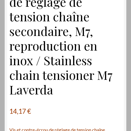
de réglage de
tension chaîne
secondaire, M7,
reproduction en
inox / Stainless
chain tensioner M7
Laverda
14,17
€
Vis et contre-écrou de réglage de tension chaîne