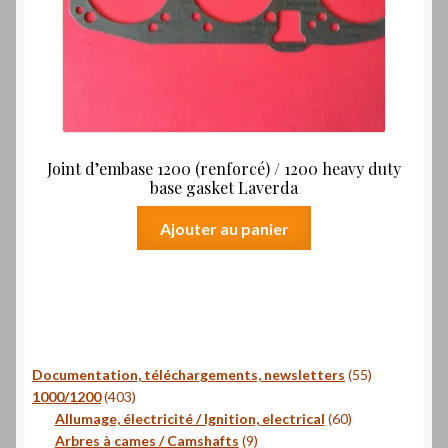
Joint d’embase 1200 (renforcé) / 1200 heavy duty
base gasket Laverda
Ajouter au panier
55
Documentation, téléchargements, newsletters
55
403
produits
1000/1200
403
produits
60
Allumage, électricité / Ignition, electrical
60
9
produits
Arbres à cames / Camshafts
9