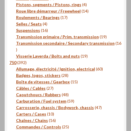
produits
4
Pistons, segments / Pistons, rings
4
produits
14
Roue libre démarreur / Freewheel
14
17
produits
Roulements / Bearings
17
4
produits
Selles / Seats
4
produits
16
Suspensions
16
produits
19
Transmission primaire / Prim. transmission
19
produits
Transmission secondaire / Secondary transmission
16
16
produits
19
Visserie Laverda / Bolts and nuts
19
392
produits
750
392
produits
60
Allumage, électricité / Ignition, electrical
60
28
produits
Badges, logos, stickers
28
produits
15
Boîte de vitesses / Gearbox
15
27
produits
Câbles / Cables
27
produits
48
Caoutchoucs / Rubbers
48
produits
59
Carburation / Fuel system
59
produits
47
Carrosserie, chassis / Bodywork, chassis
47
10
produits
Carters / Cases
10
produits
16
Chaînes / Chains
16
produits
25
Commandes / Controls
25