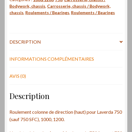
direction
Bodywork, chassis
,
Carrosserie, chassis / Bodywork,
(haut)
chassis
,
Roulements / Bearings
,
Roulements / Bearings
-
Headstock
bearing
(upper)
DESCRIPTION
INFORMATIONS COMPLÉMENTAIRES
AVIS (0)
Description
Roulement colonne de direction (haut) pour Laverda 750
(sauf 750 SFC), 1000, 1200.