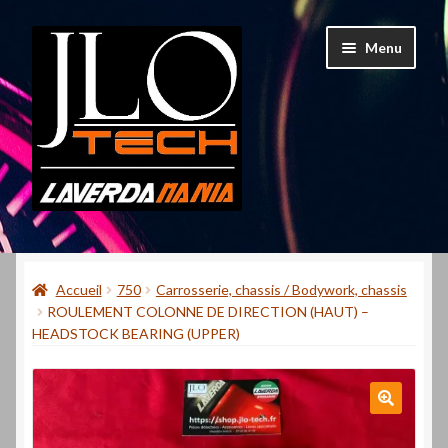
Aller
Aller
Menu
à
au
la
contenu
navigation
Accueil
Accueil
750
Carrosserie, chassis / Bodywork, chassis
Mon compte
ROULEMENT COLONNE DE DIRECTION (HAUT) –
HEADSTOCK BEARING (UPPER)
Contact
Qui suis-je ?