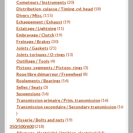
produits
20
Compteurs / Instruments
20
produits
18
Distribution, culasse / Timing, cyl. head
18
115
produits
Divers / Misc.
115
produits
19
Echappement / Exhaust
19
11
produits
Eclairage / Lightning
11
19
produits
Embrayage / Clutch
19
30
produits
Freinage / Brakes
30
21
produits
Joints / Gaskets
21
produits
13
Joints toriques / O-rings
13
4
produits
Outillage / Tools
4
produits
3
Pistons, segments / Pistons, rings
3
8
produits
Roue libre démarreur / Freewheel
8
16
produits
Roulements / Bearings
16
3
produits
Selles / Seats
3
produits
16
Suspensions
16
produits
16
Transmission primaire / Prim. transmission
16
produits
Transmission secondaire / Secondary transmission
16
16
produits
19
Visserie / Bolts and nuts
19
218
produits
350/500/600
218
produits
14
Allumage, électricité / Ignition, electrical
14