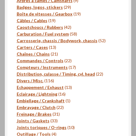
9
produits
Arbres à cames / Camshafts
9
29
produits
Badges, logos, stickers
29
produits
19
Boîte de vitesses / Gearbox
19
19
produits
Câbles / Cables
19
produits
42
Caoutchoucs / Rubbers
42
produits
58
Carburation / Fuel system
58
produits
52
Carrosserie, chassis / Bodywork, chassis
52
13
produits
Carters / Cases
13
produits
21
Chaînes / Chains
21
produits
22
Commandes / Controls
22
produits
17
Compteurs / Instruments
17
produits
22
Distribution, culasse / Timing, cyl. head
22
116
produits
Divers / Misc.
116
produits
13
Echappement / Exhaust
13
16
produits
Eclairage / Lightning
16
produits
1
Embiellage / Crankshaft
1
22
produit
Embrayage / Clutch
22
31
produits
Freinage / Brakes
31
33
produits
Joints / Gaskets
33
produits
10
Joints toriques / O-rings
10
4
produits
Outillage / Tools
4