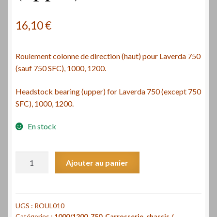
16,10
€
Roulement colonne de direction (haut) pour Laverda 750
(sauf 750 SFC), 1000, 1200.
Headstock bearing (upper) for Laverda 750 (except 750
SFC), 1000, 1200.
En stock
quantité
Ajouter au panier
de
Roulement
colonne
de
UGS :
ROUL010
Catégories :
1000/1200
,
750
,
Carrosserie, chassis /