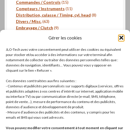
produits
15
Commandes / Controls
15
produits
11
Compteurs / Instruments
11
produits
8
Distribution, culasse / Timing, cyl. head
8
63
produits
Divers / Misc.
63
produits
9
Embrayage / Clutch
9
18
produits
Freinage / Brakes
18
Gérer les cookies
18
produits
Joints / Gaskets
18
produits
6
Joints toriques / O-rings
6
JLO-Tech avec votre consentement peut utiliser des cookies ou équivalent
produits
3
Pistons, segments / Pistons, rings
3
pour stocker et/ou accéder à des informations sur votre terminal afin
2
produits
- Roulements / Bearings
2
notamment de collecter ou traiter des données personnelles telles que :
données de navigation, identifiants... Vous pouvez vous y opposer en
produits
1
Transmission primaire / Primary transmission
1
cliquant sur le lien « Refuser ».
produit
Transmission secondaire / Secondary transmission
10
10
Ces données sont traitées aux fins suivantes :
produits
8
Visserie / Bolts and nuts
8
- Contenus et publicités personnalisés sur supports digitaux (services, offres
11
produits
Litterature / Books
11
et publicités adaptées à vos centres d’intérêt sur internet, application mobile
ou interface TV) ou par communication directe (e-mail, SMS, téléphone,
produits
37
Autres modèles, Divers / Others models, Misc.
37
point de vente…), mesure de performance du contenu et des publicités,
42
produits
Dell'Orto
42
données d’audience et développement de produit.
19
produits
Brembo
19
- Mesure d’audience des publicités et des contenus, y compris pour les
produits
22
Motos complètes
22
emails et SMS qui vous sont adressés.
produits
Vous pouvez modifier votre consentement à tout moment en cliquant sur