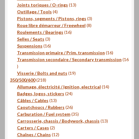
produits
13
Joints toriques / O-rings
13
4
produits
Outillage / Tools
4
produits
3
Pistons, segments / Pistons, rings
3
8
produits
Roue libre démarreur / Freewheel
8
16
produits
Roulements / Bearings
16
3
produits
Selles / Seats
3
produits
16
Suspensions
16
produits
16
Transmission primaire / Prim. transmission
16
produits
Transmission secondaire / Secondary transmission
16
16
produits
19
Visserie / Bolts and nuts
19
218
produits
350/500/600
218
produits
14
Allumage, électricité / Ignition, electrical
14
24
produits
Badges, logos, stickers
24
13
produits
Câbles / Cables
13
produits
26
Caoutchoucs / Rubbers
26
produits
35
Carburation / Fuel system
35
produits
13
Carrosserie, chassis / Bodywork, chassis
13
2
produits
Carters / Cases
2
produits
12
Chaînes / Chains
12