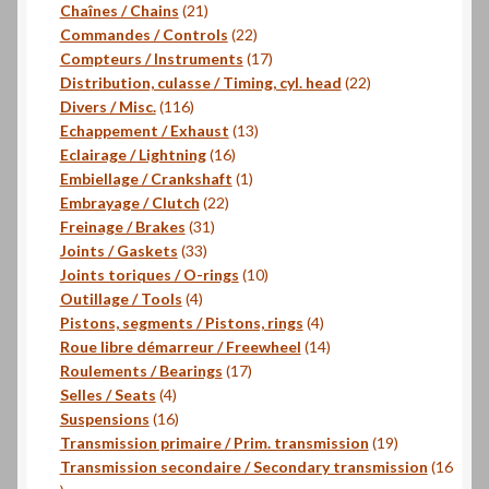
produits
21
Chaînes / Chains
21
produits
22
Commandes / Controls
22
produits
17
Compteurs / Instruments
17
produits
22
Distribution, culasse / Timing, cyl. head
22
116
produits
Divers / Misc.
116
produits
13
Echappement / Exhaust
13
16
produits
Eclairage / Lightning
16
produits
1
Embiellage / Crankshaft
1
22
produit
Embrayage / Clutch
22
31
produits
Freinage / Brakes
31
33
produits
Joints / Gaskets
33
produits
10
Joints toriques / O-rings
10
4
produits
Outillage / Tools
4
produits
4
Pistons, segments / Pistons, rings
4
produits
14
Roue libre démarreur / Freewheel
14
17
produits
Roulements / Bearings
17
4
produits
Selles / Seats
4
produits
16
Suspensions
16
produits
19
Transmission primaire / Prim. transmission
19
produits
Transmission secondaire / Secondary transmission
16