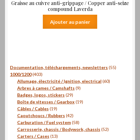
Graisse au cuivre anti-grippage / Copper anti-seize
compound Laverda
Ajouter au panier
55
Documentation, téléchargements, newsletters
55
403
produits
1000/1200
403
produits
60
Allumage, électricité / Ignition, electrical
60
9
produits
Arbres à cames / Camshafts
9
29
produits
Badges, logos, stickers
29
produits
19
Boîte de vitesses / Gearbox
19
19
produits
Câbles / Cables
19
produits
42
Caoutchoucs / Rubbers
42
produits
58
Carburation / Fuel system
58
produits
52
Carrosserie, chassis / Bodywork, chassis
52
13
produits
Carters / Cases
13