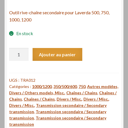
Outil rive-chaîne secondaire pour Laverda 500, 750,
1000, 1200
En stock
quantité
Ajouter au panier
de
Rive-
chaîne
secondaire
UGS :
TRA012
Catégories :
1000/1200
,
350/500/600
,
750
,
Autres modèles,
Laverda
Divers / Others models, Misc.
,
Chaînes / Chains
,
Chaînes /
500,
Chains
,
Chaînes / Chains
,
Divers / Misc.
,
Divers / Misc.
,
750,
Divers / Misc.
,
Transmission secondaire / Secondary
1000,
transmission
,
Transmission secondaire / Secondary
1200
transmission
,
Transmission secondaire / Secondary
transmission