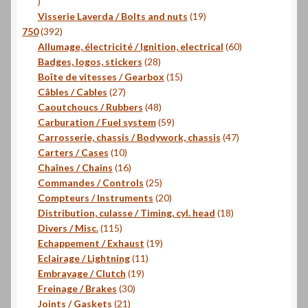
16
produits
19
Visserie Laverda / Bolts and nuts
19
392
produits
750
392
produits
60
Allumage, électricité / Ignition, electrical
60
28
produits
Badges, logos, stickers
28
produits
15
Boîte de vitesses / Gearbox
15
27
produits
Câbles / Cables
27
produits
48
Caoutchoucs / Rubbers
48
produits
59
Carburation / Fuel system
59
produits
47
Carrosserie, chassis / Bodywork, chassis
47
10
produits
Carters / Cases
10
produits
16
Chaînes / Chains
16
produits
25
Commandes / Controls
25
produits
20
Compteurs / Instruments
20
produits
18
Distribution, culasse / Timing, cyl. head
18
115
produits
Divers / Misc.
115
produits
19
Echappement / Exhaust
19
11
produits
Eclairage / Lightning
11
19
produits
Embrayage / Clutch
19
30
produits
Freinage / Brakes
30
21
produits
Joints / Gaskets
21