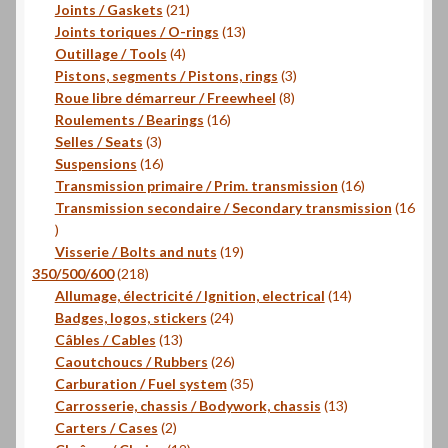
21
produits
Joints / Gaskets
21
produits
13
Joints toriques / O-rings
13
4
produits
Outillage / Tools
4
produits
3
Pistons, segments / Pistons, rings
3
8
produits
Roue libre démarreur / Freewheel
8
16
produits
Roulements / Bearings
16
3
produits
Selles / Seats
3
produits
16
Suspensions
16
produits
16
Transmission primaire / Prim. transmission
16
produits
Transmission secondaire / Secondary transmission
16
16
produits
19
Visserie / Bolts and nuts
19
218
produits
350/500/600
218
produits
14
Allumage, électricité / Ignition, electrical
14
24
produits
Badges, logos, stickers
24
13
produits
Câbles / Cables
13
produits
26
Caoutchoucs / Rubbers
26
produits
35
Carburation / Fuel system
35
produits
13
Carrosserie, chassis / Bodywork, chassis
13
2
produits
Carters / Cases
2