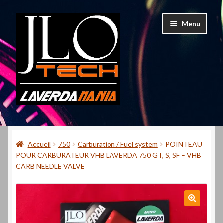
Aller
Aller
Menu
à
au
la
contenu
navigation
Accueil
Accueil
750
Carburation / Fuel system
POINTEAU
Mon compte
POUR CARBURATEUR VHB LAVERDA 750 GT, S, SF – VHB
CARB NEEDLE VALVE
Contact
Qui suis-je ?