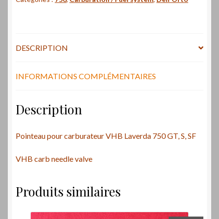
VHB
Laverda
750
GT,
DESCRIPTION
S,
SF
-
INFORMATIONS COMPLÉMENTAIRES
VHB
carb
Description
needle
valve
Pointeau pour carburateur VHB Laverda 750 GT, S, SF
VHB carb needle valve
Produits similaires