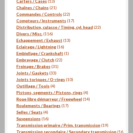
13
produits
Carters / Cases
13
produits
21
Chaînes / Chains
21
produits
22
Commandes / Controls
22
produits
17
Compteurs / Instruments
17
produits
22
Distribution, culasse / Timing, cyl. head
22
116
produits
Divers / Misc.
116
produits
13
Echappement / Exhaust
13
16
produits
Eclairage / Lightning
16
produits
1
Embiellage / Crankshaft
1
22
produit
Embrayage / Clutch
22
31
produits
Freinage / Brakes
31
33
produits
Joints / Gaskets
33
produits
10
Joints toriques / O-rings
10
4
produits
Outillage / Tools
4
produits
4
Pistons, segments / Pistons, rings
4
produits
14
Roue libre démarreur / Freewheel
14
17
produits
Roulements / Bearings
17
4
produits
Selles / Seats
4
produits
16
Suspensions
16
produits
19
Transmission primaire / Prim. transmission
19
produits
Transmission secondaire / Secondary transmission
16