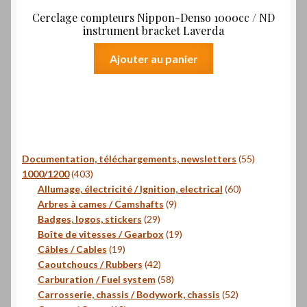
Cerclage compteurs Nippon-Denso 1000cc / ND
instrument bracket Laverda
Ajouter au panier
55
Documentation, téléchargements, newsletters
55
403
produits
1000/1200
403
produits
60
Allumage, électricité / Ignition, electrical
60
9
produits
Arbres à cames / Camshafts
9
29
produits
Badges, logos, stickers
29
produits
19
Boîte de vitesses / Gearbox
19
19
produits
Câbles / Cables
19
produits
42
Caoutchoucs / Rubbers
42
produits
58
Carburation / Fuel system
58
produits
52
Carrosserie, chassis / Bodywork, chassis
52