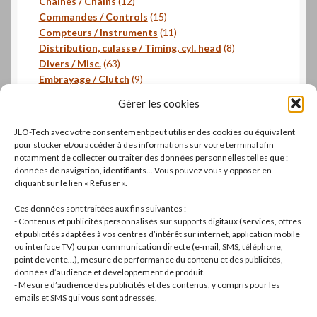
produits
12
Chaînes / Chains
12
produits
15
Commandes / Controls
15
produits
11
Compteurs / Instruments
11
produits
8
Distribution, culasse / Timing, cyl. head
8
63
produits
Divers / Misc.
63
produits
9
Embrayage / Clutch
9
18
produits
Freinage / Brakes
18
Gérer les cookies
18
produits
Joints / Gaskets
18
produits
6
Joints toriques / O-rings
6
JLO-Tech avec votre consentement peut utiliser des cookies ou équivalent
produits
3
Pistons, segments / Pistons, rings
3
pour stocker et/ou accéder à des informations sur votre terminal afin
2
produits
- Roulements / Bearings
2
notamment de collecter ou traiter des données personnelles telles que :
données de navigation, identifiants... Vous pouvez vous y opposer en
produits
1
Transmission primaire / Primary transmission
1
cliquant sur le lien « Refuser ».
produit
Transmission secondaire / Secondary transmission
10
10
Ces données sont traitées aux fins suivantes :
produits
8
Visserie / Bolts and nuts
8
- Contenus et publicités personnalisés sur supports digitaux (services, offres
11
produits
et publicités adaptées à vos centres d’intérêt sur internet, application mobile
Litterature / Books
11
ou interface TV) ou par communication directe (e-mail, SMS, téléphone,
produits
37
Autres modèles, Divers / Others models, Misc.
37
point de vente…), mesure de performance du contenu et des publicités,
42
produits
Dell'Orto
42
données d’audience et développement de produit.
19
produits
Brembo
19
- Mesure d’audience des publicités et des contenus, y compris pour les
produits
22
Motos complètes
22
emails et SMS qui vous sont adressés.
produits