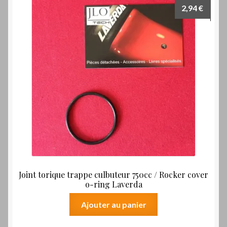
2,94
€
Joint torique trappe culbuteur 750cc / Rocker cover
o-ring Laverda
Ajouter au panier