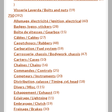
16
produits
19
Visserie Laverda / Bolts and nuts
19
392
produits
750
392
produits
60
Allumage, électricité / Ignition, electrical
60
28
produits
Badges, logos, stickers
28
produits
15
Boîte de vitesses / Gearbox
15
27
produits
Câbles / Cables
27
produits
48
Caoutchoucs / Rubbers
48
produits
59
Carburation / Fuel system
59
produits
47
Carrosserie, chassis / Bodywork, chassis
47
10
produits
Carters / Cases
10
produits
16
Chaînes / Chains
16
produits
25
Commandes / Controls
25
produits
20
Compteurs / Instruments
20
produits
18
Distribution, culasse / Timing, cyl. head
18
115
produits
Divers / Misc.
115
produits
19
Echappement / Exhaust
19
11
produits
Eclairage / Lightning
11
19
produits
Embrayage / Clutch
19
30
produits
Freinage / Brakes
30