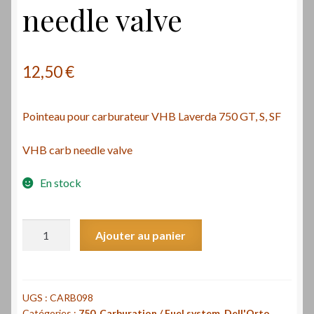
needle valve
12,50
€
Pointeau pour carburateur VHB Laverda 750 GT, S, SF
VHB carb needle valve
En stock
quantité
Ajouter au panier
de
Pointeau
pour
carburateur
UGS :
CARB098
Catégories :
750
,
Carburation / Fuel system
,
Dell'Orto