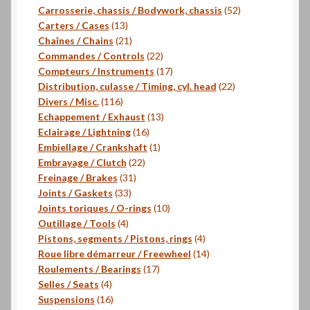
produits
52
Carrosserie, chassis / Bodywork, chassis
52
13
produits
Carters / Cases
13
produits
21
Chaînes / Chains
21
produits
22
Commandes / Controls
22
produits
17
Compteurs / Instruments
17
produits
22
Distribution, culasse / Timing, cyl. head
22
116
produits
Divers / Misc.
116
produits
13
Echappement / Exhaust
13
16
produits
Eclairage / Lightning
16
produits
1
Embiellage / Crankshaft
1
22
produit
Embrayage / Clutch
22
31
produits
Freinage / Brakes
31
33
produits
Joints / Gaskets
33
produits
10
Joints toriques / O-rings
10
4
produits
Outillage / Tools
4
produits
4
Pistons, segments / Pistons, rings
4
produits
14
Roue libre démarreur / Freewheel
14
17
produits
Roulements / Bearings
17
4
produits
Selles / Seats
4
produits
16
Suspensions
16