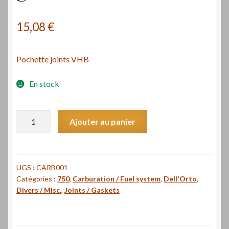
15,08
€
Pochette joints VHB
En stock
quantité
Ajouter au panier
de
Pochette
joints
carburateur
UGS :
CARB001
Catégories :
750
,
Carburation / Fuel system
,
Dell'Orto
,
Dell'Orto
Divers / Misc.
,
Joints / Gaskets
VHB
/
VHB