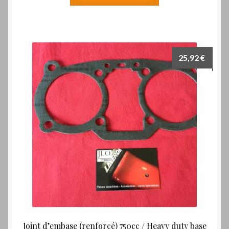
25,92
€
Joint d’embase (renforcé) 750cc / Heavy duty base