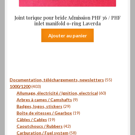
Joint torique pour bride Admission PHF 36 / PHF
inlet manifold o-ring Laverda
Ajouter au panier
55
Documentation, téléchargements, newsletters
55
403
produits
1000/1200
403
produits
60
Allumage, électricité / Ignition, electrical
60
9
produits
Arbres à cames / Camshafts
9
29
produits
Badges, logos, stickers
29
produits
19
Boîte de vitesses / Gearbox
19
19
produits
Câbles / Cables
19
produits
42
Caoutchoucs / Rubbers
42
produits
58
Carburation / Fuel system
58