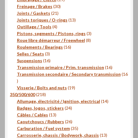
30
produits
Freinage / Brakes
30
21
produits
Joints / Gaskets
21
produits
13
Joints toriques / O-rings
13
4
produits
Outillage / Tools
4
produits
3
Pistons, segments / Pistons, rings
3
8
produits
Roue libre démarreur / Freewheel
8
16
produits
Roulements / Bearings
16
3
produits
Selles / Seats
3
produits
16
Suspensions
16
produits
16
Transmission primaire / Prim. transmission
16
produits
Transmission secondaire / Secondary transmission
16
16
produits
19
Visserie / Bolts and nuts
19
218
produits
350/500/600
218
produits
14
Allumage, électricité / Ignition, electrical
14
24
produits
Badges, logos, stickers
24
13
produits
Câbles / Cables
13
produits
26
Caoutchoucs / Rubbers
26
produits
35
Carburation / Fuel system
35
produits
13
Carrosserie, chassis / Bodywork, chassis
13