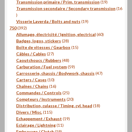
produits
19
Transmission primaire / Prim. transmission
19
produits
Transmission secondaire / Secondary transmission
16
16
produits
19
Visserie Laverda / Bolts and nuts
19
392
produits
750
392
produits
60
Allumage, électricité / Ignition, electrical
60
28
produits
Badges, logos, stickers
28
produits
15
Boîte de vitesses / Gearbox
15
27
produits
Câbles / Cables
27
produits
48
Caoutchoucs / Rubbers
48
produits
59
Carburation / Fuel system
59
produits
47
Carrosserie, chassis / Bodywork, chassis
47
10
produits
Carters / Cases
10
produits
16
Chaînes / Chains
16
produits
25
Commandes / Controls
25
produits
20
Compteurs / Instruments
20
produits
18
Distribution, culasse / Timing, cyl. head
18
115
produits
Divers / Misc.
115
produits
19
Echappement / Exhaust
19
11
produits
Eclairage / Lightning
11
19
produits
Embrayage / Clutch
19