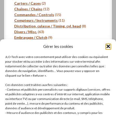
2
produits
Carters / Cases
2
produits
12
Chaînes / Chains
12
produits
15
Commandes / Controls
15
produits
11
Compteurs / Instruments
11
produits
8
Distribution, culasse / Timing, cyl. head
8
63
produits
Divers / Misc.
63
produits
9
Embrayage / Clutch
9
18
produits
Freinage / Brakes
18
Gérer les cookies
18
produits
Joints / Gaskets
18
produits
6
Joints toriques / O-rings
6
JLO-Tech avec votre consentement peut utiliser des cookies ou équivalent
produits
3
Pistons, segments / Pistons, rings
3
pour stocker et/ou accéder à des informations sur votre terminal afin
2
produits
- Roulements / Bearings
2
notamment de collecter ou traiter des données personnelles telles que :
données de navigation, identifiants... Vous pouvez vous y opposer en
produits
1
Transmission primaire / Primary transmission
1
cliquant sur le lien « Refuser ».
produit
Transmission secondaire / Secondary transmission
10
10
Ces données sont traitées aux fins suivantes :
produits
8
Visserie / Bolts and nuts
8
- Contenus et publicités personnalisés sur supports digitaux (services, offres
11
produits
Litterature / Books
11
et publicités adaptées à vos centres d’intérêt sur internet, application mobile
ou interface TV) ou par communication directe (e-mail, SMS, téléphone,
produits
37
Autres modèles, Divers / Others models, Misc.
37
point de vente…), mesure de performance du contenu et des publicités,
42
produits
Dell'Orto
42
données d’audience et développement de produit.
19
produits
Brembo
19
- Mesure d’audience des publicités et des contenus, y compris pour les