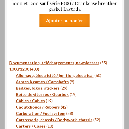
1000 et 1200 sauf série RGS) / Crankcase breather
gasket Laverda
Ajouter au panier
55
Documentation, téléchargements, newsletters
55
403
produits
1000/1200
403
produits
60
Allumage, électricité / Ignition, electrical
60
9
produits
Arbres à cames / Camshafts
9
29
produits
Badges, logos, stickers
29
produits
19
Boîte de vitesses / Gearbox
19
19
produits
Câbles / Cables
19
produits
42
Caoutchoucs / Rubbers
42
produits
58
Carburation / Fuel system
58
produits
52
Carrosserie, chassis / Bodywork, chassis
52
13
produits
Carters / Cases
13