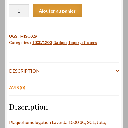
quantité
Ajouter au panier
de
Plaque
homologation
Laverda
UGS :
MISC029
Catégories :
1000/1200
,
Badges, logos, stickers
1000
-
Laverda
1000
DESCRIPTION
homologation
plate
AVIS (0)
Description
Plaque homologation Laverda 1000 3C, 3CL, Jota,