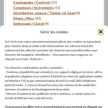
produits
15
Commandes / Controls
15
produits
11
Compteurs / Instruments
11
produits
8
Distribution, culasse / Timing, cyl. head
8
63
produits
Divers / Misc.
63
produits
9
Embrayage / Clutch
9
18
produits
Freinage / Brakes
18
Gérer les cookies
18
produits
Joints / Gaskets
18
produits
6
Joints toriques / O-rings
6
JLO-Tech avec votre consentement peut utiliser des cookies ou équivalent
produits
3
Pistons, segments / Pistons, rings
3
pour stocker et/ou accéder à des informations sur votre terminal afin
2
produits
- Roulements / Bearings
2
notamment de collecter ou traiter des données personnelles telles que :
données de navigation, identifiants... Vous pouvez vous y opposer en
produits
1
Transmission primaire / Primary transmission
1
cliquant sur le lien « Refuser ».
produit
Transmission secondaire / Secondary transmission
10
10
Ces données sont traitées aux fins suivantes :
produits
8
Visserie / Bolts and nuts
8
- Contenus et publicités personnalisés sur supports digitaux (services, offres
11
produits
Litterature / Books
11
et publicités adaptées à vos centres d’intérêt sur internet, application mobile
ou interface TV) ou par communication directe (e-mail, SMS, téléphone,
produits
37
Autres modèles, Divers / Others models, Misc.
37
point de vente…), mesure de performance du contenu et des publicités,
42
produits
Dell'Orto
42
données d’audience et développement de produit.
19
produits
Brembo
19
- Mesure d’audience des publicités et des contenus, y compris pour les
produits
22
Motos complètes
22
emails et SMS qui vous sont adressés.
produits
Vous pouvez modifier votre consentement à tout moment en cliquant sur