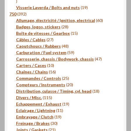
16
produits
19
Visserie Laverda / Bolts and nuts
19
392
produits
750
392
produits
60
Allumage, électricité / Ignition, electrical
60
28
produits
Badges, logos, stickers
28
produits
15
Boîte de vitesses / Gearbox
15
27
produits
Câbles / Cables
27
produits
48
Caoutchoucs / Rubbers
48
produits
59
Carburation / Fuel system
59
produits
47
Carrosserie, chassis / Bodywork, chassis
47
10
produits
Carters / Cases
10
produits
16
Chaînes / Chains
16
produits
25
Commandes / Controls
25
produits
20
Compteurs / Instruments
20
produits
18
Distribution, culasse / Timing, cyl. head
18
115
produits
Divers / Misc.
115
produits
19
Echappement / Exhaust
19
11
produits
Eclairage / Lightning
11
19
produits
Embrayage / Clutch
19
30
produits
Freinage / Brakes
30
21
produits
Joints / Gaskets
21