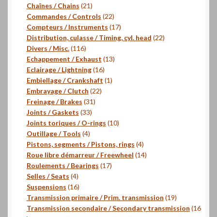
produits
21
Chaînes / Chains
21
produits
22
Commandes / Controls
22
produits
17
Compteurs / Instruments
17
produits
22
Distribution, culasse / Timing, cyl. head
22
116
produits
Divers / Misc.
116
produits
13
Echappement / Exhaust
13
16
produits
Eclairage / Lightning
16
produits
1
Embiellage / Crankshaft
1
22
produit
Embrayage / Clutch
22
31
produits
Freinage / Brakes
31
33
produits
Joints / Gaskets
33
produits
10
Joints toriques / O-rings
10
4
produits
Outillage / Tools
4
produits
4
Pistons, segments / Pistons, rings
4
produits
14
Roue libre démarreur / Freewheel
14
17
produits
Roulements / Bearings
17
4
produits
Selles / Seats
4
produits
16
Suspensions
16
produits
19
Transmission primaire / Prim. transmission
19
produits
Transmission secondaire / Secondary transmission
16