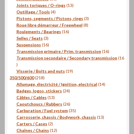
produits
13
Joints toriques / O-rings
13
4
produits
Outillage / Tools
4
produits
3
Pistons, segments / Pistons, rings
3
8
produits
Roue libre démarreur / Freewheel
8
16
produits
Roulements / Bearings
16
3
produits
Selles / Seats
3
produits
16
Suspensions
16
produits
16
Transmission primaire / Prim. transmission
16
produits
Transmission secondaire / Secondary transmission
16
16
produits
19
Visserie / Bolts and nuts
19
218
produits
350/500/600
218
produits
14
Allumage, électricité / Ignition, electrical
14
24
produits
Badges, logos, stickers
24
13
produits
Câbles / Cables
13
produits
26
Caoutchoucs / Rubbers
26
produits
35
Carburation / Fuel system
35
produits
13
Carrosserie, chassis / Bodywork, chassis
13
2
produits
Carters / Cases
2
produits
12
Chaînes / Chains
12