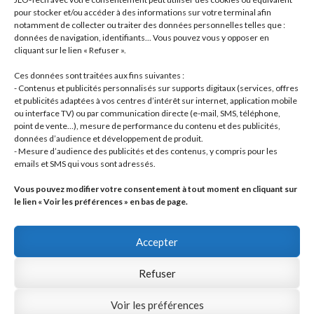
produits
3
Pistons, segments / Pistons, rings
3
pour stocker et/ou accéder à des informations sur votre terminal afin
2
produits
- Roulements / Bearings
2
notamment de collecter ou traiter des données personnelles telles que :
données de navigation, identifiants... Vous pouvez vous y opposer en
produits
1
Transmission primaire / Primary transmission
1
cliquant sur le lien « Refuser ».
produit
Transmission secondaire / Secondary transmission
10
10
Ces données sont traitées aux fins suivantes :
produits
8
Visserie / Bolts and nuts
8
- Contenus et publicités personnalisés sur supports digitaux (services, offres
11
produits
Litterature / Books
11
et publicités adaptées à vos centres d’intérêt sur internet, application mobile
ou interface TV) ou par communication directe (e-mail, SMS, téléphone,
produits
37
Autres modèles, Divers / Others models, Misc.
37
point de vente…), mesure de performance du contenu et des publicités,
42
produits
Dell'Orto
42
données d’audience et développement de produit.
19
produits
Brembo
19
- Mesure d’audience des publicités et des contenus, y compris pour les
produits
22
Motos complètes
22
emails et SMS qui vous sont adressés.
produits
Vous pouvez modifier votre consentement à tout moment en cliquant sur
le lien « Voir les préférences » en bas de page.
Accepter
Refuser
© JLO Tech 2026
Politique de confidentialité
Built with WooCommerce
.
Voir les préférences