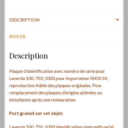
série
pour
Laverda
DESCRIPTION
500,
750,
1000
AVIS (0)
pour
importateur
Description
SNDCM
-
Plaque d’identification avec numéro de série pour
Identification
Laverda 500, 750, 1000 pour importateur SNDCM,
plate
reproduction fidèle des plaques originales. Pour
importer
remplacement des plaques d’origine abîmées ou
SNDCM
installation après une restauration.
Port gratuit sur cet objet.
Laverda 500, 750, 1000 identification plate with serial