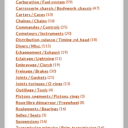
produits
59
Carburation / Fuel system
59
produits
47
Carrosserie, chassis / Bodywork, chassis
47
10
produits
Carters / Cases
10
produits
16
Chaînes / Chains
16
produits
25
Commandes / Controls
25
produits
20
Compteurs / Instruments
20
produits
18
Distribution, culasse / Timing, cyl. head
18
115
produits
Divers / Misc.
115
produits
19
Echappement / Exhaust
19
11
produits
Eclairage / Lightning
11
19
produits
Embrayage / Clutch
19
30
produits
Freinage / Brakes
30
21
produits
Joints / Gaskets
21
produits
13
Joints toriques / O-rings
13
4
produits
Outillage / Tools
4
produits
3
Pistons, segments / Pistons, rings
3
8
produits
Roue libre démarreur / Freewheel
8
16
produits
Roulements / Bearings
16
3
produits
Selles / Seats
3
produits
16
Suspensions
16
produits
16
Transmission primaire / Prim. transmission
16