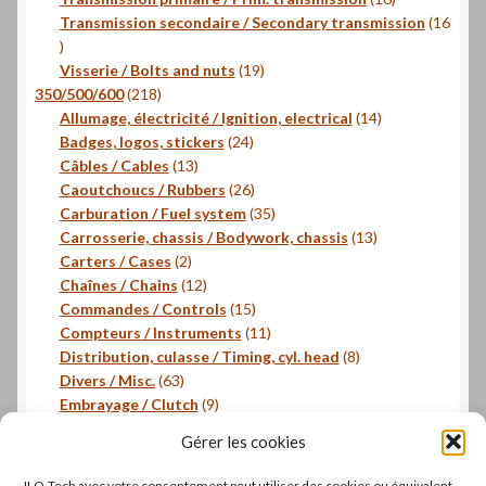
produits
Transmission secondaire / Secondary transmission
16
16
produits
19
Visserie / Bolts and nuts
19
218
produits
350/500/600
218
produits
14
Allumage, électricité / Ignition, electrical
14
24
produits
Badges, logos, stickers
24
13
produits
Câbles / Cables
13
produits
26
Caoutchoucs / Rubbers
26
produits
35
Carburation / Fuel system
35
produits
13
Carrosserie, chassis / Bodywork, chassis
13
2
produits
Carters / Cases
2
produits
12
Chaînes / Chains
12
produits
15
Commandes / Controls
15
produits
11
Compteurs / Instruments
11
produits
8
Distribution, culasse / Timing, cyl. head
8
63
produits
Divers / Misc.
63
produits
9
Embrayage / Clutch
9
18
produits
Freinage / Brakes
18
Gérer les cookies
18
produits
Joints / Gaskets
18
produits
6
Joints toriques / O-rings
6
JLO-Tech avec votre consentement peut utiliser des cookies ou équivalent