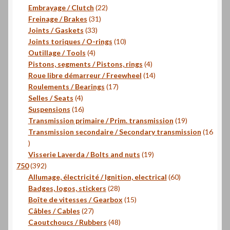
22
produit
Embrayage / Clutch
22
31
produits
Freinage / Brakes
31
33
produits
Joints / Gaskets
33
produits
10
Joints toriques / O-rings
10
4
produits
Outillage / Tools
4
produits
4
Pistons, segments / Pistons, rings
4
produits
14
Roue libre démarreur / Freewheel
14
17
produits
Roulements / Bearings
17
4
produits
Selles / Seats
4
produits
16
Suspensions
16
produits
19
Transmission primaire / Prim. transmission
19
produits
Transmission secondaire / Secondary transmission
16
16
produits
19
Visserie Laverda / Bolts and nuts
19
392
produits
750
392
produits
60
Allumage, électricité / Ignition, electrical
60
28
produits
Badges, logos, stickers
28
produits
15
Boîte de vitesses / Gearbox
15
27
produits
Câbles / Cables
27
produits
48
Caoutchoucs / Rubbers
48