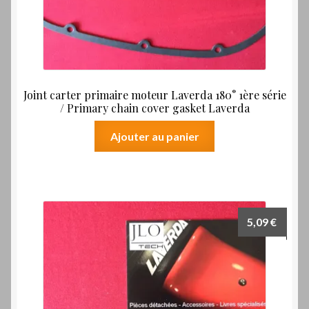
Joint carter primaire moteur Laverda 180° 1ère série
/ Primary chain cover gasket Laverda
Ajouter au panier
5,09
€