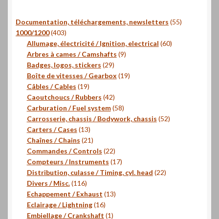
55
Documentation, téléchargements, newsletters
55
403
produits
1000/1200
403
produits
60
Allumage, électricité / Ignition, electrical
60
9
produits
Arbres à cames / Camshafts
9
29
produits
Badges, logos, stickers
29
produits
19
Boîte de vitesses / Gearbox
19
19
produits
Câbles / Cables
19
produits
42
Caoutchoucs / Rubbers
42
produits
58
Carburation / Fuel system
58
produits
52
Carrosserie, chassis / Bodywork, chassis
52
13
produits
Carters / Cases
13
produits
21
Chaînes / Chains
21
produits
22
Commandes / Controls
22
produits
17
Compteurs / Instruments
17
produits
22
Distribution, culasse / Timing, cyl. head
22
116
produits
Divers / Misc.
116
produits
13
Echappement / Exhaust
13
16
produits
Eclairage / Lightning
16
produits
1
Embiellage / Crankshaft
1