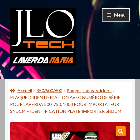
Aller
Aller
Menu
à
au
la
contenu
navigation
Accueil
Accueil
350/500/600
Badges, logos, stickers
Mon compte
PLAQUE D’IDENTIFICATION AVEC NUMÉRO DE SÉRIE
POUR LAVERDA 500, 750, 1000 POUR IMPORTATEUR
Contact
SNDCM – IDENTIFICATION PLATE IMPORTER SNDCM
Qui suis-je ?