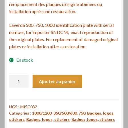
remplacement des plaques d’origine abîmées ou
installation après une restauration.
Laverda 500, 750, 1000 identification plate with serial
number, for importer SNDCM, exact reproduction of
the original plates. For replacement of damaged original
plates or installation after a restoration.
En stock
quantité
Ajouter au panier
de
Plaque
d'identification
avec
UGS :
MISC032
Catégories :
1000/1200
,
350/500/600
,
750
,
Badges, logos,
numéro
stickers
,
Badges, logos, stickers
,
Badges, logos, stickers
de