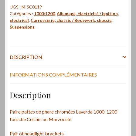
de
UGS :
MISC0119
Catégories :
1000/1200
,
Allumage, électricité / Ignition,
phare
electrical
,
Carrosserie, chassis / Bodywork, chassis
,
chromées
Suspensions
Laverda
1000,
1200
-
DESCRIPTION
Pair
of
INFORMATIONS COMPLÉMENTAIRES
headlight
brackets
Description
Paire pattes de phare chromées Laverda 1000, 1200
fourche Ceriani ou Marzocchi
Pair of headlight brackets