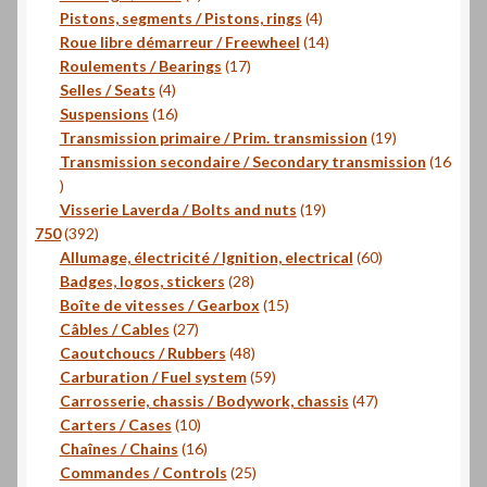
produits
4
Pistons, segments / Pistons, rings
4
produits
14
Roue libre démarreur / Freewheel
14
17
produits
Roulements / Bearings
17
4
produits
Selles / Seats
4
produits
16
Suspensions
16
produits
19
Transmission primaire / Prim. transmission
19
produits
Transmission secondaire / Secondary transmission
16
16
produits
19
Visserie Laverda / Bolts and nuts
19
392
produits
750
392
produits
60
Allumage, électricité / Ignition, electrical
60
28
produits
Badges, logos, stickers
28
produits
15
Boîte de vitesses / Gearbox
15
27
produits
Câbles / Cables
27
produits
48
Caoutchoucs / Rubbers
48
produits
59
Carburation / Fuel system
59
produits
47
Carrosserie, chassis / Bodywork, chassis
47
10
produits
Carters / Cases
10
produits
16
Chaînes / Chains
16
produits
25
Commandes / Controls
25