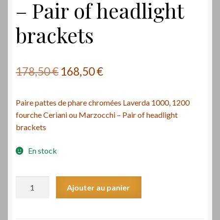
– Pair of headlight
brackets
Le
Le
178,50
€
168,50
€
prix
prix
Paire pattes de phare chromées Laverda 1000, 1200
initial
actuel
fourche Ceriani ou Marzocchi – Pair of headlight
était :
est :
brackets
178,50 €.
168,50 €.
En stock
quantité
Ajouter au panier
de
Paire
pattes