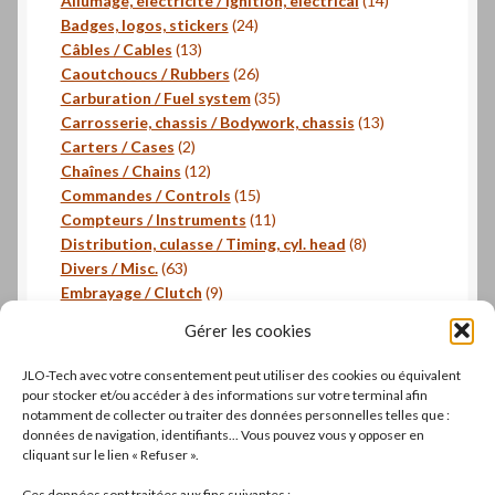
Allumage, électricité / Ignition, electrical
14
24
produits
Badges, logos, stickers
24
13
produits
Câbles / Cables
13
produits
26
Caoutchoucs / Rubbers
26
produits
35
Carburation / Fuel system
35
produits
13
Carrosserie, chassis / Bodywork, chassis
13
2
produits
Carters / Cases
2
produits
12
Chaînes / Chains
12
produits
15
Commandes / Controls
15
produits
11
Compteurs / Instruments
11
produits
8
Distribution, culasse / Timing, cyl. head
8
63
produits
Divers / Misc.
63
produits
9
Embrayage / Clutch
9
18
produits
Freinage / Brakes
18
Gérer les cookies
18
produits
Joints / Gaskets
18
produits
6
Joints toriques / O-rings
6
JLO-Tech avec votre consentement peut utiliser des cookies ou équivalent
produits
3
Pistons, segments / Pistons, rings
3
pour stocker et/ou accéder à des informations sur votre terminal afin
2
produits
- Roulements / Bearings
2
notamment de collecter ou traiter des données personnelles telles que :
données de navigation, identifiants... Vous pouvez vous y opposer en
produits
1
Transmission primaire / Primary transmission
1
cliquant sur le lien « Refuser ».
produit
Transmission secondaire / Secondary transmission
10
10
Ces données sont traitées aux fins suivantes :