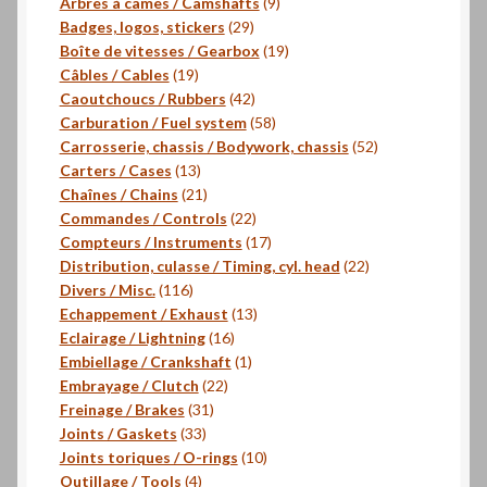
9
produits
Arbres à cames / Camshafts
9
29
produits
Badges, logos, stickers
29
produits
19
Boîte de vitesses / Gearbox
19
19
produits
Câbles / Cables
19
produits
42
Caoutchoucs / Rubbers
42
produits
58
Carburation / Fuel system
58
produits
52
Carrosserie, chassis / Bodywork, chassis
52
13
produits
Carters / Cases
13
produits
21
Chaînes / Chains
21
produits
22
Commandes / Controls
22
produits
17
Compteurs / Instruments
17
produits
22
Distribution, culasse / Timing, cyl. head
22
116
produits
Divers / Misc.
116
produits
13
Echappement / Exhaust
13
16
produits
Eclairage / Lightning
16
produits
1
Embiellage / Crankshaft
1
22
produit
Embrayage / Clutch
22
31
produits
Freinage / Brakes
31
33
produits
Joints / Gaskets
33
produits
10
Joints toriques / O-rings
10
4
produits
Outillage / Tools
4