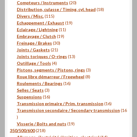
produits
20
Compteurs / Instruments
20
produits
18
Distribution, culasse / Timing, cyl. head
18
115
produits
Divers / Misc.
115
produits
19
Echappement / Exhaust
19
11
produits
Eclairage / Lightning
11
19
produits
Embrayage / Clutch
19
30
produits
Freinage / Brakes
30
21
produits
Joints / Gaskets
21
produits
13
Joints toriques / O-rings
13
4
produits
Outillage / Tools
4
produits
3
Pistons, segments / Pistons, rings
3
8
produits
Roue libre démarreur / Freewheel
8
16
produits
Roulements / Bearings
16
3
produits
Selles / Seats
3
produits
16
Suspensions
16
produits
16
Transmission primaire / Prim. transmission
16
produits
Transmission secondaire / Secondary transmission
16
16
produits
19
Visserie / Bolts and nuts
19
218
produits
350/500/600
218
produits
14