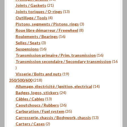
21
produits
Joints / Gaskets
21
produits
13
Joints toriques / O-rings
13
4
produits
Outillage / Tools
4
produits
3
Pistons, segments / Pistons, rings
3
8
produits
Roue libre démarreur / Freewheel
8
16
produits
Roulements / Bearings
16
3
produits
Selles / Seats
3
produits
16
Suspensions
16
produits
16
Transmission primaire / Prim. transmission
16
produits
Transmission secondaire / Secondary transmission
16
16
produits
19
Visserie / Bolts and nuts
19
218
produits
350/500/600
218
produits
14
Allumage, électricité / Ignition, electrical
14
24
produits
Badges, logos, stickers
24
13
produits
Câbles / Cables
13
produits
26
Caoutchoucs / Rubbers
26
produits
35
Carburation / Fuel system
35
produits
13
Carrosserie, chassis / Bodywork, chassis
13
2
produits
Carters / Cases
2