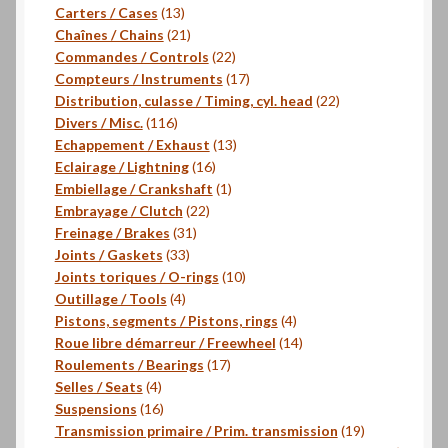
13
produits
Carters / Cases
13
produits
21
Chaînes / Chains
21
produits
22
Commandes / Controls
22
produits
17
Compteurs / Instruments
17
produits
22
Distribution, culasse / Timing, cyl. head
22
116
produits
Divers / Misc.
116
produits
13
Echappement / Exhaust
13
16
produits
Eclairage / Lightning
16
produits
1
Embiellage / Crankshaft
1
22
produit
Embrayage / Clutch
22
31
produits
Freinage / Brakes
31
33
produits
Joints / Gaskets
33
produits
10
Joints toriques / O-rings
10
4
produits
Outillage / Tools
4
produits
4
Pistons, segments / Pistons, rings
4
produits
14
Roue libre démarreur / Freewheel
14
17
produits
Roulements / Bearings
17
4
produits
Selles / Seats
4
produits
16
Suspensions
16
produits
19
Transmission primaire / Prim. transmission
19