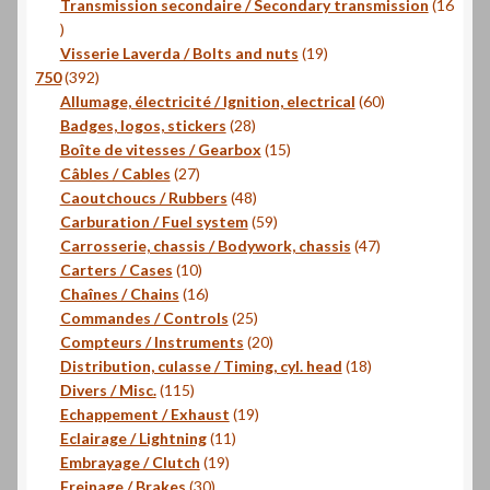
produits
Transmission secondaire / Secondary transmission
16
16
produits
19
Visserie Laverda / Bolts and nuts
19
392
produits
750
392
produits
60
Allumage, électricité / Ignition, electrical
60
28
produits
Badges, logos, stickers
28
produits
15
Boîte de vitesses / Gearbox
15
27
produits
Câbles / Cables
27
produits
48
Caoutchoucs / Rubbers
48
produits
59
Carburation / Fuel system
59
produits
47
Carrosserie, chassis / Bodywork, chassis
47
10
produits
Carters / Cases
10
produits
16
Chaînes / Chains
16
produits
25
Commandes / Controls
25
produits
20
Compteurs / Instruments
20
produits
18
Distribution, culasse / Timing, cyl. head
18
115
produits
Divers / Misc.
115
produits
19
Echappement / Exhaust
19
11
produits
Eclairage / Lightning
11
19
produits
Embrayage / Clutch
19
30
produits
Freinage / Brakes
30