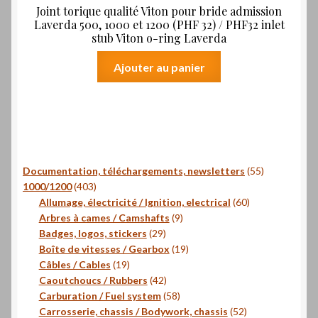
Joint torique qualité Viton pour bride admission
Laverda 500, 1000 et 1200 (PHF 32) / PHF32 inlet
stub Viton o-ring Laverda
Ajouter au panier
55
Documentation, téléchargements, newsletters
55
403
produits
1000/1200
403
produits
60
Allumage, électricité / Ignition, electrical
60
9
produits
Arbres à cames / Camshafts
9
29
produits
Badges, logos, stickers
29
produits
19
Boîte de vitesses / Gearbox
19
19
produits
Câbles / Cables
19
produits
42
Caoutchoucs / Rubbers
42
produits
58
Carburation / Fuel system
58
produits
52
Carrosserie, chassis / Bodywork, chassis
52