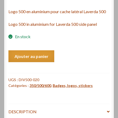
Logo 500 en aluminium pour cache latéral Laverda 500
Logo 500 in aluminium for Laverda 500 side panel
En stock
quantité
Ajouter au panier
de
Logo
500
en
UGS :
DIV500-020
Catégories :
350/500/600
,
Badges, logos, stickers
aluminium
-
Logo
500
DESCRIPTION
in