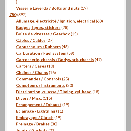
16
produits
19
Visserie Laverda / Bolts and nuts
19
392
produits
750
392
produits
60
Allumage, électricité / Ignition, electrical
60
28
produits
Badges, logos, stickers
28
produits
15
Boîte de vitesses / Gearbox
15
27
produits
Câbles / Cables
27
produits
48
Caoutchoucs / Rubbers
48
produits
59
Carburation / Fuel system
59
produits
47
Carrosserie, chassis / Bodywork, chassis
47
10
produits
Carters / Cases
10
produits
16
Chaînes / Chains
16
produits
25
Commandes / Controls
25
produits
20
Compteurs / Instruments
20
produits
18
Distribution, culasse / Timing, cyl. head
18
115
produits
Divers / Misc.
115
produits
19
Echappement / Exhaust
19
11
produits
Eclairage / Lightning
11
19
produits
Embrayage / Clutch
19
30
produits
Freinage / Brakes
30
21
produits
Joints / Gaskets
21