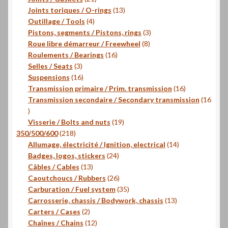
produits
13
Joints toriques / O-rings
13
4
produits
Outillage / Tools
4
produits
3
Pistons, segments / Pistons, rings
3
8
produits
Roue libre démarreur / Freewheel
8
16
produits
Roulements / Bearings
16
3
produits
Selles / Seats
3
produits
16
Suspensions
16
produits
16
Transmission primaire / Prim. transmission
16
produits
Transmission secondaire / Secondary transmission
16
16
produits
19
Visserie / Bolts and nuts
19
218
produits
350/500/600
218
produits
14
Allumage, électricité / Ignition, electrical
14
24
produits
Badges, logos, stickers
24
13
produits
Câbles / Cables
13
produits
26
Caoutchoucs / Rubbers
26
produits
35
Carburation / Fuel system
35
produits
13
Carrosserie, chassis / Bodywork, chassis
13
2
produits
Carters / Cases
2
produits
12
Chaînes / Chains
12