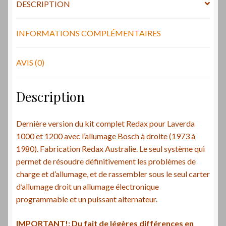
DESCRIPTION
1000
et
1200
INFORMATIONS COMPLÉMENTAIRES
-
Kit
AVIS (0)
ignition
and
Description
alternator
Laverda
1000
Dernière version du kit complet Redax pour Laverda
and
1000 et 1200 avec l’allumage Bosch à droite (1973 à
1200
1980). Fabrication Redax Australie. Le seul système qui
permet de résoudre définitivement les problèmes de
charge et d’allumage, et de rassembler sous le seul carter
d’allumage droit un allumage électronique
programmable et un puissant alternateur.
IMPORTANT!: Du fait de légères différences en