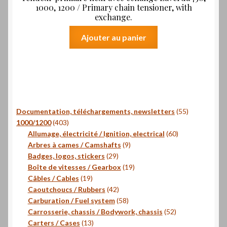
1000, 1200 / Primary chain tensioner, with
exchange.
Ajouter au panier
55
Documentation, téléchargements, newsletters
55
403
produits
1000/1200
403
produits
60
Allumage, électricité / Ignition, electrical
60
9
produits
Arbres à cames / Camshafts
9
29
produits
Badges, logos, stickers
29
produits
19
Boîte de vitesses / Gearbox
19
19
produits
Câbles / Cables
19
produits
42
Caoutchoucs / Rubbers
42
produits
58
Carburation / Fuel system
58
produits
52
Carrosserie, chassis / Bodywork, chassis
52
13
produits
Carters / Cases
13