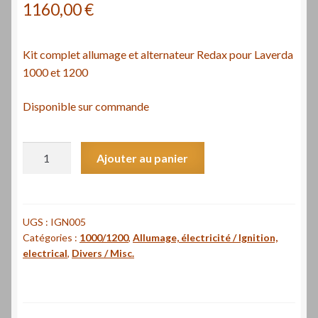
1160,00
€
Kit complet allumage et alternateur Redax pour Laverda
1000 et 1200
Disponible sur commande
quantité
Ajouter au panier
de
Kit
complet
allumage
UGS :
IGN005
Catégories :
1000/1200
,
Allumage, électricité / Ignition,
et
electrical
,
Divers / Misc.
alternateur
Redax
pour
Laverda