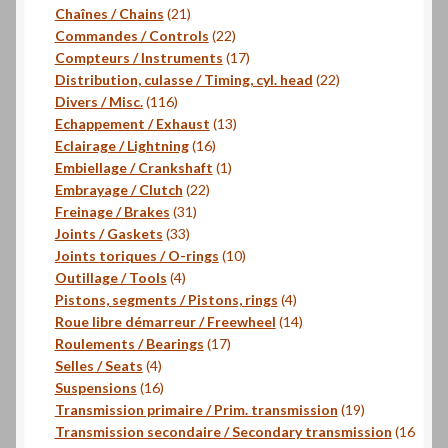
produits
21
Chaînes / Chains
21
produits
22
Commandes / Controls
22
produits
17
Compteurs / Instruments
17
produits
22
Distribution, culasse / Timing, cyl. head
22
116
produits
Divers / Misc.
116
produits
13
Echappement / Exhaust
13
16
produits
Eclairage / Lightning
16
produits
1
Embiellage / Crankshaft
1
22
produit
Embrayage / Clutch
22
31
produits
Freinage / Brakes
31
33
produits
Joints / Gaskets
33
produits
10
Joints toriques / O-rings
10
4
produits
Outillage / Tools
4
produits
4
Pistons, segments / Pistons, rings
4
produits
14
Roue libre démarreur / Freewheel
14
17
produits
Roulements / Bearings
17
4
produits
Selles / Seats
4
produits
16
Suspensions
16
produits
19
Transmission primaire / Prim. transmission
19
produits
Transmission secondaire / Secondary transmission
16