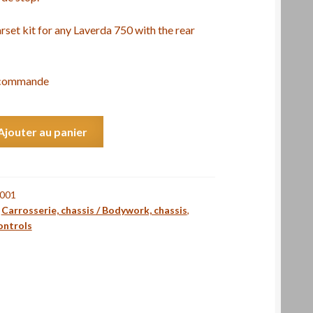
rset kit for any Laverda 750 with the rear
r commande
Ajouter au panier
001
,
Carrosserie, chassis / Bodywork, chassis
,
ntrols