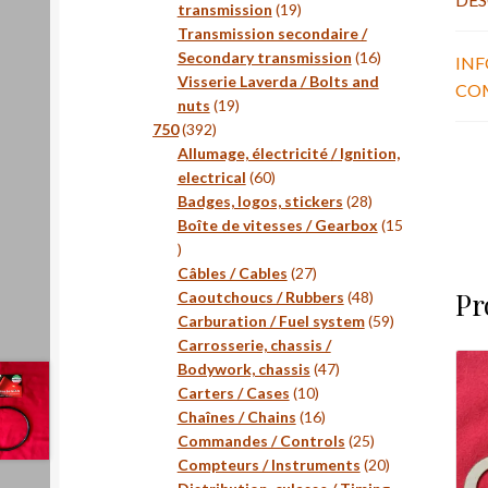
19
transmission
19
produits
Transmission secondaire /
16
Secondary transmission
16
IN
produits
Visserie Laverda / Bolts and
CO
19
nuts
19
392
produits
750
392
produits
Allumage, électricité / Ignition,
60
electrical
60
produits
28
Badges, logos, stickers
28
produits
Boîte de vitesses / Gearbox
15
15
produits
27
Câbles / Cables
27
Pr
produits
48
Caoutchoucs / Rubbers
48
produits
59
Carburation / Fuel system
59
produits
Carrosserie, chassis /
47
Bodywork, chassis
47
10
produits
Carters / Cases
10
produits
16
Chaînes / Chains
16
produits
25
Commandes / Controls
25
produits
20
Compteurs / Instruments
20
produits