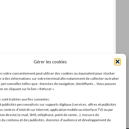
Gérer les cookies
c votre consentement peut utiliser des cookies ou équivalent pour stocker
r à des informations sur votre terminal afin notamment de collecter ou traiter
personnelles telles que : données de navigation, identifiants... Vous pouvez
r en cliquant sur le lien « Refuser ».
sont traitées aux fins suivantes :
 publicités personnalisés sur supports digitaux (services, offres et publicités
s centres d’intérêt sur internet, application mobile ou interface TV) ou par
n directe (e-mail, SMS, téléphone, point de vente…), mesure de
du contenu et des publicités, données d’audience et développement de