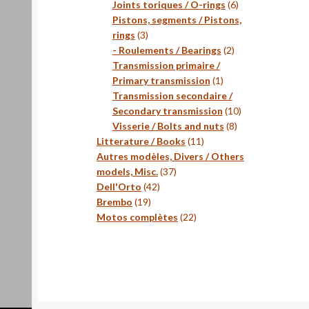
produits
6
Joints toriques / O-rings
6
produits
Pistons, segments / Pistons,
3
rings
3
produits
2
- Roulements / Bearings
2
produits
Transmission primaire /
1
Primary transmission
1
produit
Transmission secondaire /
10
Secondary transmission
10
8
produits
Visserie / Bolts and nuts
8
11
produits
Litterature / Books
11
produits
Autres modèles, Divers / Others
37
models, Misc.
37
42
produits
Dell'Orto
42
19
produits
Brembo
19
produits
22
Motos complètes
22
produits