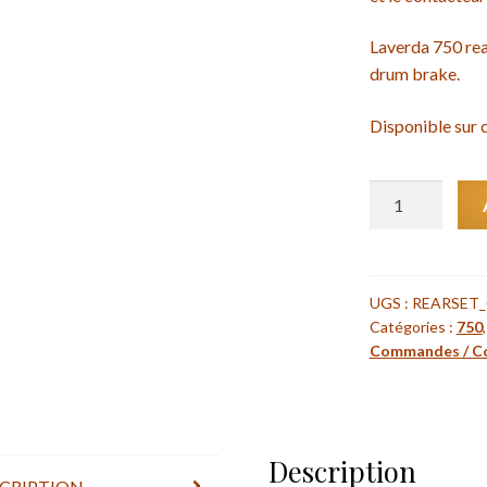
Laverda 750 rea
drum brake.
Disponible su
quantité
de
Kit
commandes
reculées
UGS :
REARSET_
Catégories :
750
pour
Commandes / Co
Laverda
750
-
Laverda
Description
750
CRIPTION