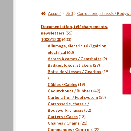
Accueil
750
Carrosserie, chassis / Bodywo
Documentation, téléchargements,
55
newsletters
55
403
produits
1000/1200
403
produits
Allumage, électricité / Ignition,
60
electrical
60
produits
9
Arbres à cames / Camshafts
9
29
produits
Badges, logos, stickers
29
produits
Boîte de vitesses / Gearbox
19
19
produits
19
Câbles / Cables
19
produits
42
Caoutchoucs / Rubbers
42
produits
58
Carburation / Fuel system
58
produits
Carrosserie, chassis /
52
Bodywork, chassis
52
13
produits
Carters / Cases
13
produits
21
Chaînes / Chains
21
produits
22
Commandes / Controls
22