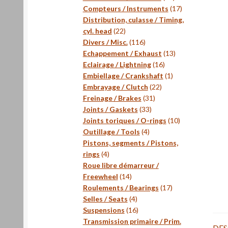
produits
17
Compteurs / Instruments
17
produits
Distribution, culasse / Timing,
22
cyl. head
22
produits
116
Divers / Misc.
116
produits
13
Echappement / Exhaust
13
16
produits
Eclairage / Lightning
16
produits
1
Embiellage / Crankshaft
1
22
produit
Embrayage / Clutch
22
31
produits
Freinage / Brakes
31
33
produits
Joints / Gaskets
33
produits
10
Joints toriques / O-rings
10
4
produits
Outillage / Tools
4
produits
Pistons, segments / Pistons,
4
rings
4
produits
Roue libre démarreur /
14
Freewheel
14
produits
17
Roulements / Bearings
17
4
produits
Selles / Seats
4
produits
16
Suspensions
16
produits
Transmission primaire / Prim.
DES