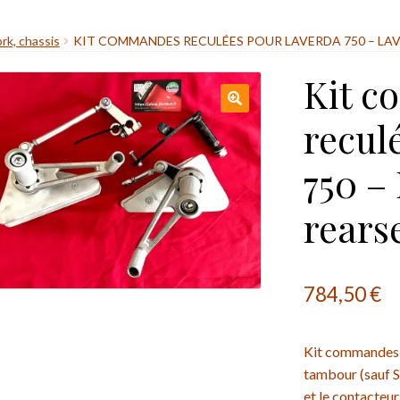
rk, chassis
KIT COMMANDES RECULÉES POUR LAVERDA 750 – LAV
Kit 
recul
750 –
rearse
784,50
€
Kit commandes r
tambour (sauf S
et le contacteur