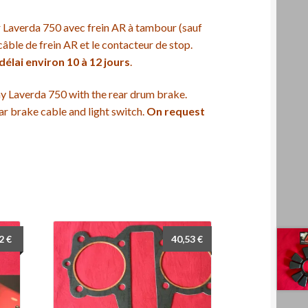
 Laverda 750 avec frein AR à tambour (sauf
âble de frein AR et le contacteur de stop.
lai environ 10 à 12 jours
.
ny Laverda 750 with the rear drum brake.
ar brake cable and light switch.
On request
82
€
40,53
€