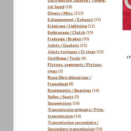
Distribution, culasse / Timing,
18
cyl. head
18
produits
115
Divers / Misc.
115
produits
19
Echappement / Exhaust
19
11
produits
Eclairage / Lightning
11
19
produits
Embrayage / Clutch
19
30
produits
Freinage / Brakes
30
21
produits
Joints / Gaskets
21
produits
13
Joints toriques / O-rings
13
c
4
produits
Outillage / Tools
4
produits
Pistons, segments / Pistons,
3
rings
3
produits
Roue libre démarreur /
8
Freewheel
8
produits
16
Roulements / Bearings
16
3
produits
Selles / Seats
3
produits
16
Suspensions
16
produits
Transmission primaire / Prim.
16
transmission
16
produits
Transmission secondaire /
16
Secondary transmission
16