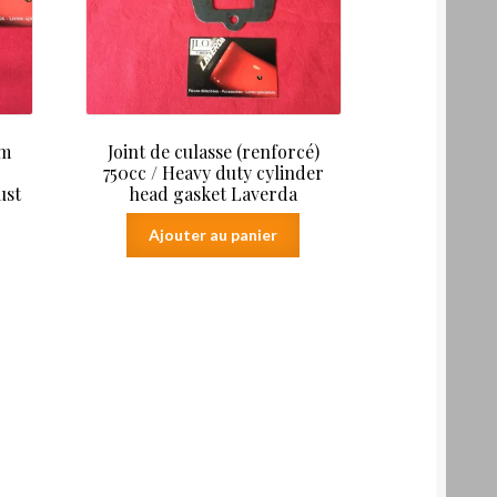
mm
Joint de culasse (renforcé)
750cc / Heavy duty cylinder
ust
head gasket Laverda
Ajouter au panier