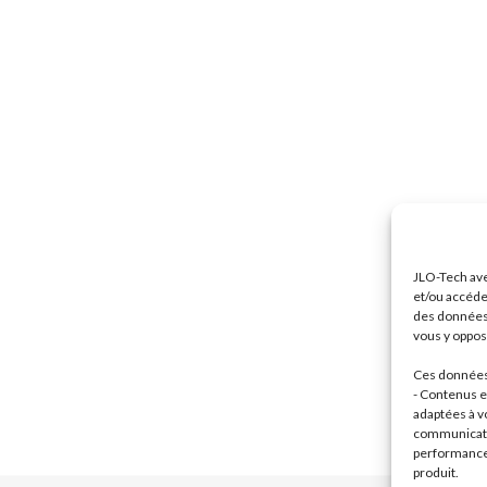
JLO-Tech ave
et/ou accéde
des données 
vous y oppose
Ces données 
- Contenus et
adaptées à vo
communicatio
performance 
produit.