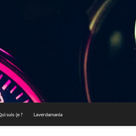
ui suis-je ?
Laverdamania