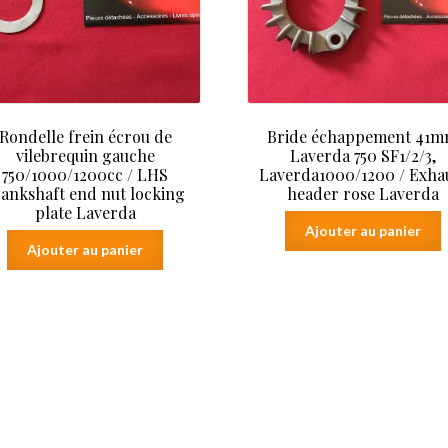
Rondelle frein écrou de
Bride échappement 41
vilebrequin gauche
Laverda 750 SF1/2/3,
750/1000/1200cc / LHS
Laverda1000/1200 / Exha
rankshaft end nut locking
header rose Laverda
plate Laverda
Ajouter au panier
Ajouter au panier