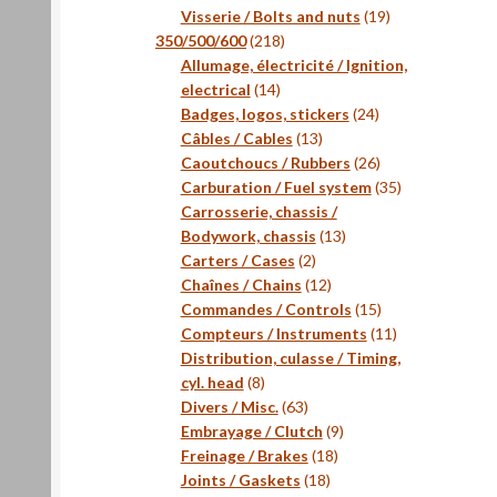
produits
19
Visserie / Bolts and nuts
19
218
produits
350/500/600
218
produits
Allumage, électricité / Ignition,
14
electrical
14
produits
24
Badges, logos, stickers
24
13
produits
Câbles / Cables
13
produits
26
Caoutchoucs / Rubbers
26
produits
35
Carburation / Fuel system
35
produits
Carrosserie, chassis /
13
Bodywork, chassis
13
2
produits
Carters / Cases
2
produits
12
Chaînes / Chains
12
produits
15
Commandes / Controls
15
produits
11
Compteurs / Instruments
11
produits
Distribution, culasse / Timing,
8
cyl. head
8
produits
63
Divers / Misc.
63
produits
9
Embrayage / Clutch
9
18
produits
Freinage / Brakes
18
18
produits
Joints / Gaskets
18