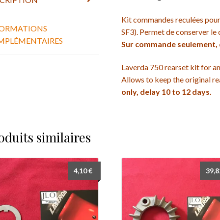
rearset
kit
Kit commandes reculées pour
FORMATIONS
SF3). Permet de conserver le c
MPLÉMENTAIRES
Sur commande seulement, dé
Laverda 750 rearset kit for a
Allows to keep the original re
only, delay 10 to 12 days.
oduits similaires
4,10
€
39,