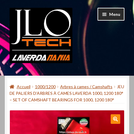
Aller
Aller
Menu
à
au
la
contenu
navigation
Accueil
Accueil
1000/1200
Arbres à cames / Camshafts
JEU
Mon compte
DE PALIERS D’ARBRES À CAMES LAVERDA 1000, 1200 180°
– SET OF CAMSHAFT BEARINGS FOR 1000, 1200 180°
Contact
Qui suis-je ?