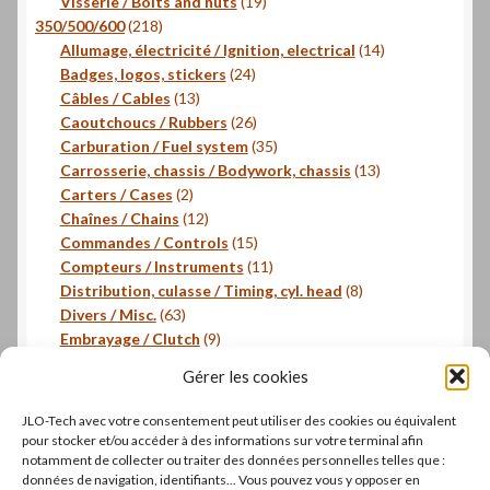
produits
19
Visserie / Bolts and nuts
19
218
produits
350/500/600
218
produits
14
Allumage, électricité / Ignition, electrical
14
24
produits
Badges, logos, stickers
24
13
produits
Câbles / Cables
13
produits
26
Caoutchoucs / Rubbers
26
produits
35
Carburation / Fuel system
35
produits
13
Carrosserie, chassis / Bodywork, chassis
13
2
produits
Carters / Cases
2
produits
12
Chaînes / Chains
12
produits
15
Commandes / Controls
15
produits
11
Compteurs / Instruments
11
produits
8
Distribution, culasse / Timing, cyl. head
8
63
produits
Divers / Misc.
63
produits
9
Embrayage / Clutch
9
18
produits
Freinage / Brakes
18
Gérer les cookies
18
produits
Joints / Gaskets
18
produits
6
Joints toriques / O-rings
6
JLO-Tech avec votre consentement peut utiliser des cookies ou équivalent
produits
3
Pistons, segments / Pistons, rings
3
pour stocker et/ou accéder à des informations sur votre terminal afin
2
produits
- Roulements / Bearings
2
notamment de collecter ou traiter des données personnelles telles que :
données de navigation, identifiants... Vous pouvez vous y opposer en
produits
1
Transmission primaire / Primary transmission
1