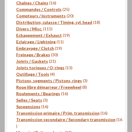
produits
16
Chaînes / Chains
16
produits
25
Commandes / Controls
25
produits
20
Compteurs / Instruments
20
produits
18
Distribution, culasse / Timing, cyl. head
18
115
produits
Divers / Misc.
115
produits
19
Echappement / Exhaust
19
11
produits
Eclairage / Lightning
11
19
produits
Embrayage / Clutch
19
30
produits
Freinage / Brakes
30
21
produits
Joints / Gaskets
21
produits
13
Joints toriques / O-rings
13
4
produits
Outillage / Tools
4
produits
3
Pistons, segments / Pistons, rings
3
8
produits
Roue libre démarreur / Freewheel
8
16
produits
Roulements / Bearings
16
3
produits
Selles / Seats
3
produits
16
Suspensions
16
produits
16
Transmission primaire / Prim. transmission
16
produits
Transmission secondaire / Secondary transmission
16
16