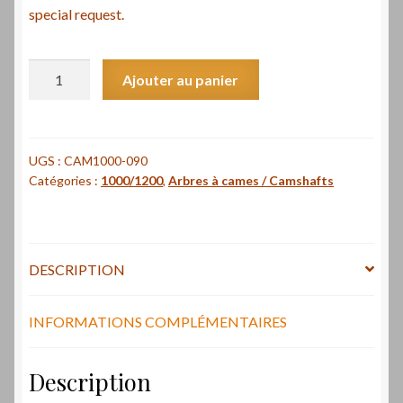
special request.
quantité
Ajouter au panier
de
Jeu
de
paliers
UGS :
CAM1000-090
Catégories :
1000/1200
,
Arbres à cames / Camshafts
d'arbres
à
cames
Laverda
DESCRIPTION
1000,
1200
180°
INFORMATIONS COMPLÉMENTAIRES
-
Set
Description
of