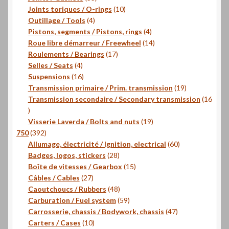
produits
10
Joints toriques / O-rings
10
4
produits
Outillage / Tools
4
produits
4
Pistons, segments / Pistons, rings
4
produits
14
Roue libre démarreur / Freewheel
14
17
produits
Roulements / Bearings
17
4
produits
Selles / Seats
4
produits
16
Suspensions
16
produits
19
Transmission primaire / Prim. transmission
19
produits
Transmission secondaire / Secondary transmission
16
16
produits
19
Visserie Laverda / Bolts and nuts
19
392
produits
750
392
produits
60
Allumage, électricité / Ignition, electrical
60
28
produits
Badges, logos, stickers
28
produits
15
Boîte de vitesses / Gearbox
15
27
produits
Câbles / Cables
27
produits
48
Caoutchoucs / Rubbers
48
produits
59
Carburation / Fuel system
59
produits
47
Carrosserie, chassis / Bodywork, chassis
47
10
produits
Carters / Cases
10