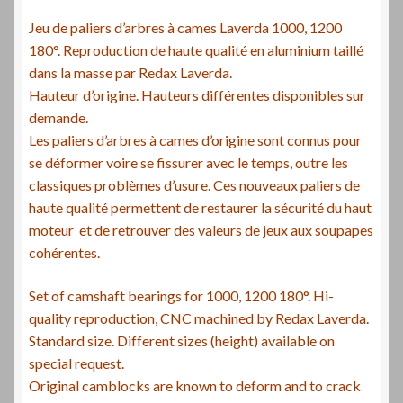
camshaft
bearings
Jeu de paliers d’arbres à cames Laverda 1000, 1200
for
180°. Reproduction de haute qualité en aluminium taillé
1000,
dans la masse par Redax Laverda.
1200
Hauteur d’origine. Hauteurs différentes disponibles sur
180°
demande.
Les paliers d’arbres à cames d’origine sont connus pour
se déformer voire se fissurer avec le temps, outre les
classiques problèmes d’usure. Ces nouveaux paliers de
haute qualité permettent de restaurer la sécurité du haut
moteur et de retrouver des valeurs de jeux aux soupapes
cohérentes.
Set of camshaft bearings for 1000, 1200 180°. Hi-
quality reproduction, CNC machined by Redax Laverda.
Standard size. Different sizes (height) available on
special request.
Original camblocks are known to deform and to crack