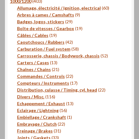
403
produits
1000/1200
403
produits
60
Allumage, électricité / Ignition, electrical
60
9
produits
Arbres à cames / Camshafts
9
29
produits
Badges, logos, stickers
29
produits
19
Boîte de vitesses / Gearbox
19
19
produits
Câbles / Cables
19
produits
42
Caoutchoucs / Rubbers
42
produits
58
Carburation / Fuel system
58
produits
52
Carrosserie, chassis / Bodywork, chassis
52
13
produits
Carters / Cases
13
produits
21
Chaînes / Chains
21
produits
22
Commandes / Controls
22
produits
17
Compteurs / Instruments
17
produits
22
Distribution, culasse / Timing, cyl. head
22
116
produits
Divers / Misc.
116
produits
13
Echappement / Exhaust
13
16
produits
Eclairage / Lightning
16
produits
1
Embiellage / Crankshaft
1
22
produit
Embrayage / Clutch
22
31
produits
Freinage / Brakes
31
33
produits
Joints / Gaskets
33