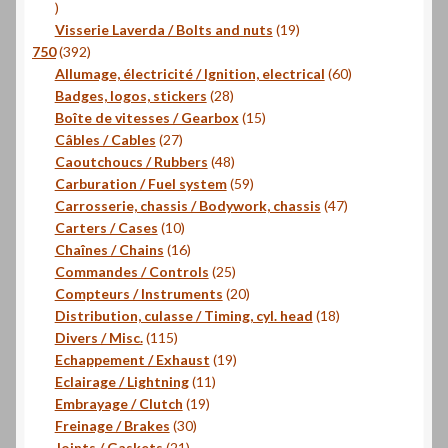
16
produits
19
Visserie Laverda / Bolts and nuts
19
392
produits
750
392
produits
60
Allumage, électricité / Ignition, electrical
60
28
produits
Badges, logos, stickers
28
produits
15
Boîte de vitesses / Gearbox
15
27
produits
Câbles / Cables
27
produits
48
Caoutchoucs / Rubbers
48
produits
59
Carburation / Fuel system
59
produits
47
Carrosserie, chassis / Bodywork, chassis
47
10
produits
Carters / Cases
10
produits
16
Chaînes / Chains
16
produits
25
Commandes / Controls
25
produits
20
Compteurs / Instruments
20
produits
18
Distribution, culasse / Timing, cyl. head
18
115
produits
Divers / Misc.
115
produits
19
Echappement / Exhaust
19
11
produits
Eclairage / Lightning
11
19
produits
Embrayage / Clutch
19
30
produits
Freinage / Brakes
30
21
produits
Joints / Gaskets
21