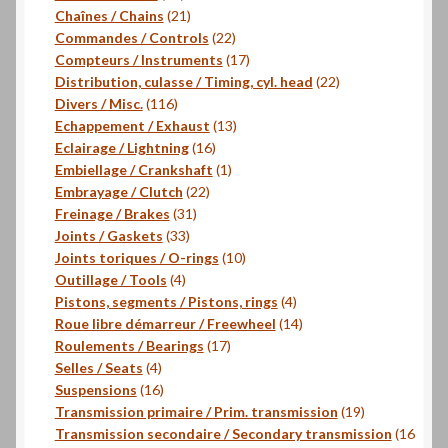
produits
21
Chaînes / Chains
21
produits
22
Commandes / Controls
22
produits
17
Compteurs / Instruments
17
produits
22
Distribution, culasse / Timing, cyl. head
22
116
produits
Divers / Misc.
116
produits
13
Echappement / Exhaust
13
16
produits
Eclairage / Lightning
16
produits
1
Embiellage / Crankshaft
1
22
produit
Embrayage / Clutch
22
31
produits
Freinage / Brakes
31
33
produits
Joints / Gaskets
33
produits
10
Joints toriques / O-rings
10
4
produits
Outillage / Tools
4
produits
4
Pistons, segments / Pistons, rings
4
produits
14
Roue libre démarreur / Freewheel
14
17
produits
Roulements / Bearings
17
4
produits
Selles / Seats
4
produits
16
Suspensions
16
produits
19
Transmission primaire / Prim. transmission
19
produits
Transmission secondaire / Secondary transmission
16