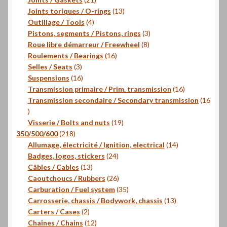
produits
13
Joints toriques / O-rings
13
4
produits
Outillage / Tools
4
produits
3
Pistons, segments / Pistons, rings
3
8
produits
Roue libre démarreur / Freewheel
8
16
produits
Roulements / Bearings
16
3
produits
Selles / Seats
3
produits
16
Suspensions
16
produits
16
Transmission primaire / Prim. transmission
16
produits
Transmission secondaire / Secondary transmission
16
16
produits
19
Visserie / Bolts and nuts
19
218
produits
350/500/600
218
produits
14
Allumage, électricité / Ignition, electrical
14
24
produits
Badges, logos, stickers
24
13
produits
Câbles / Cables
13
produits
26
Caoutchoucs / Rubbers
26
produits
35
Carburation / Fuel system
35
produits
13
Carrosserie, chassis / Bodywork, chassis
13
2
produits
Carters / Cases
2
produits
12
Chaînes / Chains
12