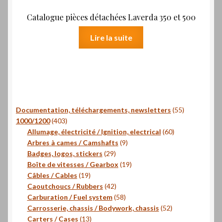
Catalogue pièces détachées Laverda 350 et 500
Lire la suite
55
Documentation, téléchargements, newsletters
55
403
produits
1000/1200
403
produits
60
Allumage, électricité / Ignition, electrical
60
9
produits
Arbres à cames / Camshafts
9
29
produits
Badges, logos, stickers
29
produits
19
Boîte de vitesses / Gearbox
19
19
produits
Câbles / Cables
19
produits
42
Caoutchoucs / Rubbers
42
produits
58
Carburation / Fuel system
58
produits
52
Carrosserie, chassis / Bodywork, chassis
52
13
produits
Carters / Cases
13