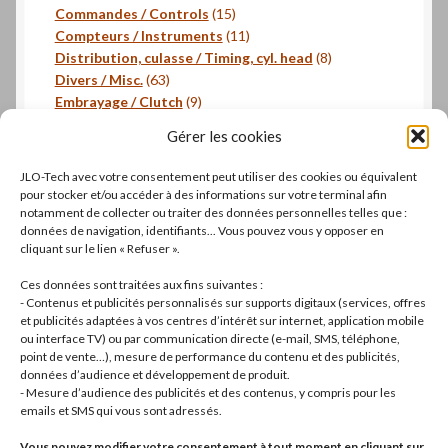
produits
15
Commandes / Controls
15
produits
11
Compteurs / Instruments
11
produits
8
Distribution, culasse / Timing, cyl. head
8
63
produits
Divers / Misc.
63
produits
9
Embrayage / Clutch
9
18
produits
Freinage / Brakes
18
Gérer les cookies
18
produits
Joints / Gaskets
18
produits
6
Joints toriques / O-rings
6
JLO-Tech avec votre consentement peut utiliser des cookies ou équivalent
produits
3
Pistons, segments / Pistons, rings
3
pour stocker et/ou accéder à des informations sur votre terminal afin
2
produits
- Roulements / Bearings
2
notamment de collecter ou traiter des données personnelles telles que :
données de navigation, identifiants... Vous pouvez vous y opposer en
produits
1
Transmission primaire / Primary transmission
1
cliquant sur le lien « Refuser ».
produit
Transmission secondaire / Secondary transmission
10
10
Ces données sont traitées aux fins suivantes :
produits
8
Visserie / Bolts and nuts
8
- Contenus et publicités personnalisés sur supports digitaux (services, offres
11
produits
et publicités adaptées à vos centres d’intérêt sur internet, application mobile
Litterature / Books
11
ou interface TV) ou par communication directe (e-mail, SMS, téléphone,
produits
37
Autres modèles, Divers / Others models, Misc.
37
point de vente…), mesure de performance du contenu et des publicités,
42
produits
Dell'Orto
42
données d’audience et développement de produit.
19
produits
Brembo
19
- Mesure d’audience des publicités et des contenus, y compris pour les
produits
22
Motos complètes
22
emails et SMS qui vous sont adressés.
produits
Vous pouvez modifier votre consentement à tout moment en cliquant sur