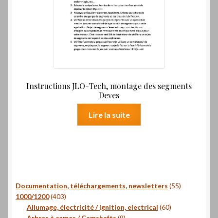
Instructions JLO-Tech, montage des segments
Deves
Lire la suite
55
Documentation, téléchargements, newsletters
55
403
produits
1000/1200
403
produits
60
Allumage, électricité / Ignition, electrical
60
9
produits
Arbres à cames / Camshafts
9