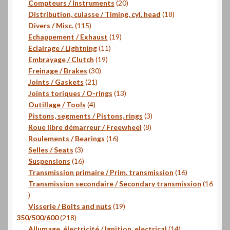
produits
20
Compteurs / Instruments
20
produits
18
Distribution, culasse / Timing, cyl. head
18
115
produits
Divers / Misc.
115
produits
19
Echappement / Exhaust
19
11
produits
Eclairage / Lightning
11
19
produits
Embrayage / Clutch
19
30
produits
Freinage / Brakes
30
21
produits
Joints / Gaskets
21
produits
13
Joints toriques / O-rings
13
4
produits
Outillage / Tools
4
produits
3
Pistons, segments / Pistons, rings
3
8
produits
Roue libre démarreur / Freewheel
8
16
produits
Roulements / Bearings
16
3
produits
Selles / Seats
3
produits
16
Suspensions
16
produits
16
Transmission primaire / Prim. transmission
16
produits
Transmission secondaire / Secondary transmission
16
16
produits
19
Visserie / Bolts and nuts
19
218
produits
350/500/600
218
produits
14
Allumage, électricité / Ignition, electrical
14