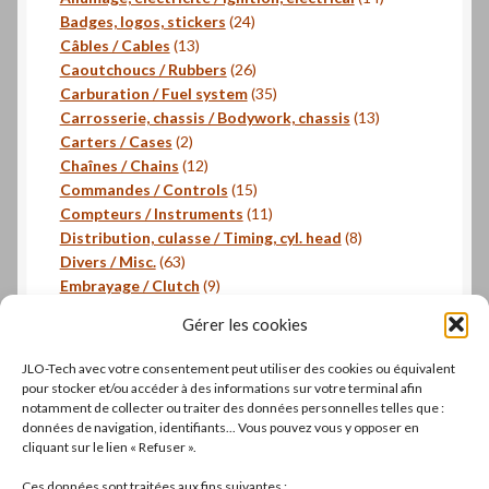
24
produits
Badges, logos, stickers
24
13
produits
Câbles / Cables
13
produits
26
Caoutchoucs / Rubbers
26
produits
35
Carburation / Fuel system
35
produits
13
Carrosserie, chassis / Bodywork, chassis
13
2
produits
Carters / Cases
2
produits
12
Chaînes / Chains
12
produits
15
Commandes / Controls
15
produits
11
Compteurs / Instruments
11
produits
8
Distribution, culasse / Timing, cyl. head
8
63
produits
Divers / Misc.
63
produits
9
Embrayage / Clutch
9
18
produits
Freinage / Brakes
18
Gérer les cookies
18
produits
Joints / Gaskets
18
produits
6
Joints toriques / O-rings
6
JLO-Tech avec votre consentement peut utiliser des cookies ou équivalent
produits
3
Pistons, segments / Pistons, rings
3
pour stocker et/ou accéder à des informations sur votre terminal afin
2
produits
- Roulements / Bearings
2
notamment de collecter ou traiter des données personnelles telles que :
données de navigation, identifiants... Vous pouvez vous y opposer en
produits
1
Transmission primaire / Primary transmission
1
cliquant sur le lien « Refuser ».
produit
Transmission secondaire / Secondary transmission
10
10
Ces données sont traitées aux fins suivantes :