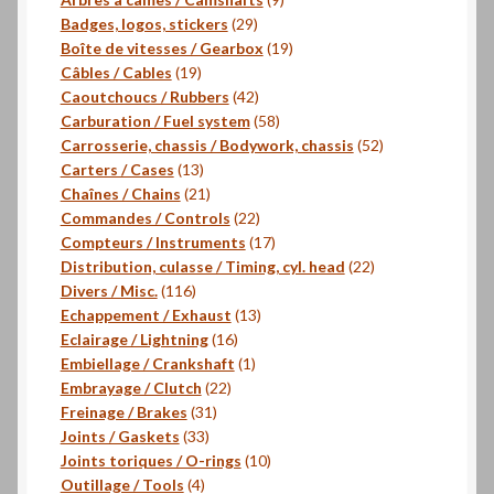
29
produits
Badges, logos, stickers
29
produits
19
Boîte de vitesses / Gearbox
19
19
produits
Câbles / Cables
19
produits
42
Caoutchoucs / Rubbers
42
produits
58
Carburation / Fuel system
58
produits
52
Carrosserie, chassis / Bodywork, chassis
52
13
produits
Carters / Cases
13
produits
21
Chaînes / Chains
21
produits
22
Commandes / Controls
22
produits
17
Compteurs / Instruments
17
produits
22
Distribution, culasse / Timing, cyl. head
22
116
produits
Divers / Misc.
116
produits
13
Echappement / Exhaust
13
16
produits
Eclairage / Lightning
16
produits
1
Embiellage / Crankshaft
1
22
produit
Embrayage / Clutch
22
31
produits
Freinage / Brakes
31
33
produits
Joints / Gaskets
33
produits
10
Joints toriques / O-rings
10
4
produits
Outillage / Tools
4