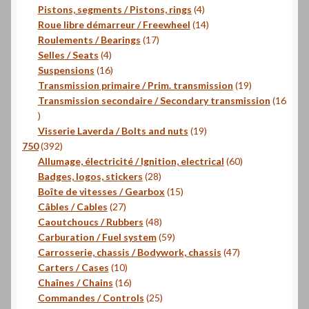
produits
4
Pistons, segments / Pistons, rings
4
produits
14
Roue libre démarreur / Freewheel
14
17
produits
Roulements / Bearings
17
4
produits
Selles / Seats
4
produits
16
Suspensions
16
produits
19
Transmission primaire / Prim. transmission
19
produits
Transmission secondaire / Secondary transmission
16
16
produits
19
Visserie Laverda / Bolts and nuts
19
392
produits
750
392
produits
60
Allumage, électricité / Ignition, electrical
60
28
produits
Badges, logos, stickers
28
produits
15
Boîte de vitesses / Gearbox
15
27
produits
Câbles / Cables
27
produits
48
Caoutchoucs / Rubbers
48
produits
59
Carburation / Fuel system
59
produits
47
Carrosserie, chassis / Bodywork, chassis
47
10
produits
Carters / Cases
10
produits
16
Chaînes / Chains
16
produits
25
Commandes / Controls
25