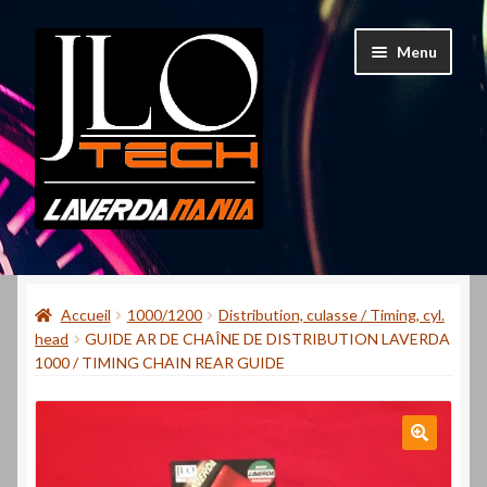
Aller
Aller
Menu
à
au
la
contenu
navigation
Accueil
Accueil
1000/1200
Distribution, culasse / Timing, cyl.
Mon compte
head
GUIDE AR DE CHAÎNE DE DISTRIBUTION LAVERDA
1000 / TIMING CHAIN REAR GUIDE
Contact
Qui suis-je ?