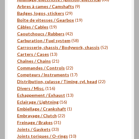
9
produits
Arbres à cames / Camshafts
9
29
produits
Badges, logos, stickers
29
produits
19
Boîte de vitesses / Gearbox
19
19
produits
Câbles / Cables
19
produits
42
Caoutchoucs / Rubbers
42
produits
58
Carburation / Fuel system
58
produits
52
Carrosserie, chassis / Bodywork, chassis
52
13
produits
Carters / Cases
13
produits
21
Chaînes / Chains
21
produits
22
Commandes / Controls
22
produits
17
Compteurs / Instruments
17
produits
22
Distribution, culasse / Timing, cyl. head
22
116
produits
Divers / Misc.
116
produits
13
Echappement / Exhaust
13
16
produits
Eclairage / Lightning
16
produits
1
Embiellage / Crankshaft
1
22
produit
Embrayage / Clutch
22
31
produits
Freinage / Brakes
31
33
produits
Joints / Gaskets
33
produits
10
Joints toriques / O-rings
10