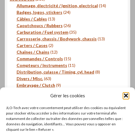
produits
14
Allumage, électricité / Ignition, electrical
14
24
produits
Badges, logos, stickers
24
13
produits
Câbles / Cables
13
produits
26
Caoutchoucs / Rubbers
26
produits
35
Carburation / Fuel system
35
produits
13
Carrosserie, chassis / Bodywork, chassis
13
2
produits
Carters / Cases
2
produits
12
Chaînes / Chains
12
produits
15
Commandes / Controls
15
produits
11
Compteurs / Instruments
11
produits
8
Distribution, culasse / Timing, cyl. head
8
63
produits
Divers / Misc.
63
produits
9
Embrayage / Clutch
9
18
produits
Freinage / Brakes
18
Gérer les cookies
18
produits
Joints / Gaskets
18
produits
6
Joints toriques / O-rings
6
JLO-Tech avec votre consentement peut utiliser des cookies ou équivalent
produits
3
Pistons, segments / Pistons, rings
3
pour stocker et/ou accéder à des informations sur votre terminal afin
2
produits
- Roulements / Bearings
2
notamment de collecter ou traiter des données personnelles telles que :
données de navigation, identifiants... Vous pouvez vous y opposer en
produits
1
Transmission primaire / Primary transmission
1
cliquant sur le lien « Refuser ».
produit
Transmission secondaire / Secondary transmission
10