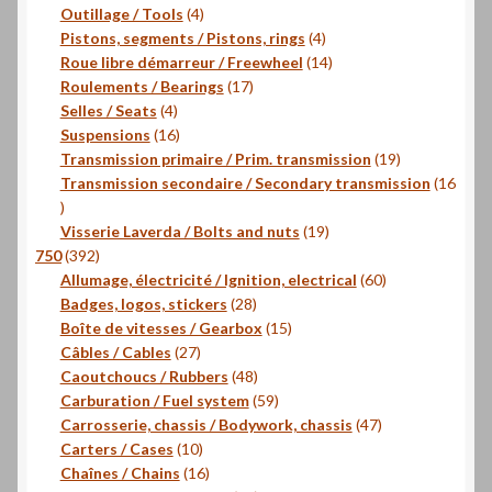
4
produits
Outillage / Tools
4
produits
4
Pistons, segments / Pistons, rings
4
produits
14
Roue libre démarreur / Freewheel
14
17
produits
Roulements / Bearings
17
4
produits
Selles / Seats
4
produits
16
Suspensions
16
produits
19
Transmission primaire / Prim. transmission
19
produits
Transmission secondaire / Secondary transmission
16
16
produits
19
Visserie Laverda / Bolts and nuts
19
392
produits
750
392
produits
60
Allumage, électricité / Ignition, electrical
60
28
produits
Badges, logos, stickers
28
produits
15
Boîte de vitesses / Gearbox
15
27
produits
Câbles / Cables
27
produits
48
Caoutchoucs / Rubbers
48
produits
59
Carburation / Fuel system
59
produits
47
Carrosserie, chassis / Bodywork, chassis
47
10
produits
Carters / Cases
10
produits
16
Chaînes / Chains
16