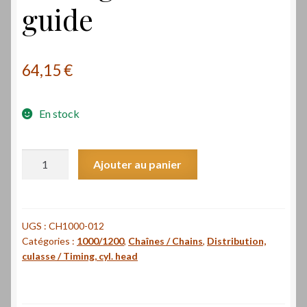
guide
64,15
€
En stock
quantité
Ajouter au panier
de
Guide
AR
de
UGS :
CH1000-012
Catégories :
1000/1200
,
Chaînes / Chains
,
Distribution,
chaîne
culasse / Timing, cyl. head
de
distribution
Laverda