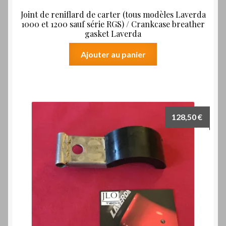
Joint de reniflard de carter (tous modèles Laverda
1000 et 1200 sauf série RGS) / Crankcase breather
gasket Laverda
Ajouter au panier
128,50
€