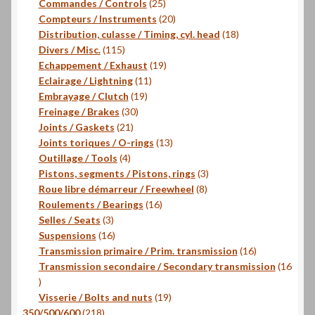
produits
25
Commandes / Controls
25
produits
20
Compteurs / Instruments
20
produits
18
Distribution, culasse / Timing, cyl. head
18
115
produits
Divers / Misc.
115
produits
19
Echappement / Exhaust
19
11
produits
Eclairage / Lightning
11
19
produits
Embrayage / Clutch
19
30
produits
Freinage / Brakes
30
21
produits
Joints / Gaskets
21
produits
13
Joints toriques / O-rings
13
4
produits
Outillage / Tools
4
produits
3
Pistons, segments / Pistons, rings
3
8
produits
Roue libre démarreur / Freewheel
8
16
produits
Roulements / Bearings
16
3
produits
Selles / Seats
3
produits
16
Suspensions
16
produits
16
Transmission primaire / Prim. transmission
16
produits
Transmission secondaire / Secondary transmission
16
16
produits
19
Visserie / Bolts and nuts
19
218
produits
350/500/600
218