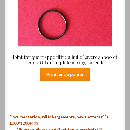
Joint torique trappe filtre à huile Laverda 1000 et
1200 / Oil drain plate o-ring Laverda
Ajouter au panier
55
Documentation, téléchargements, newsletters
55
403
produits
1000/1200
403
produits
60
Allumage, électricité / Ignition, electrical
60