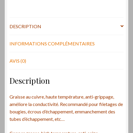
anti-
seize
compound
Laverda
DESCRIPTION
INFORMATIONS COMPLÉMENTAIRES
AVIS (0)
Description
Graisse au cuivre, haute température, anti-grippage,
améliore la conductivité. Recommandé pour filetages de
bougies, écrous d’échappement, emmanchement des
tubes d’échappement, etc…