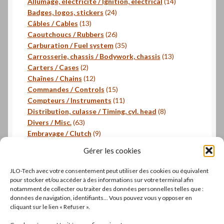
produits
14
Allumage, électricité / Ignition, electrical
14
24
produits
Badges, logos, stickers
24
13
produits
Câbles / Cables
13
produits
26
Caoutchoucs / Rubbers
26
produits
35
Carburation / Fuel system
35
produits
13
Carrosserie, chassis / Bodywork, chassis
13
2
produits
Carters / Cases
2
produits
12
Chaînes / Chains
12
produits
15
Commandes / Controls
15
produits
11
Compteurs / Instruments
11
produits
8
Distribution, culasse / Timing, cyl. head
8
63
produits
Divers / Misc.
63
produits
9
Embrayage / Clutch
9
18
produits
Freinage / Brakes
18
Gérer les cookies
18
produits
Joints / Gaskets
18
produits
6
Joints toriques / O-rings
6
JLO-Tech avec votre consentement peut utiliser des cookies ou équivalent
produits
3
Pistons, segments / Pistons, rings
3
pour stocker et/ou accéder à des informations sur votre terminal afin
2
produits
- Roulements / Bearings
2
notamment de collecter ou traiter des données personnelles telles que :
données de navigation, identifiants... Vous pouvez vous y opposer en
produits
1
Transmission primaire / Primary transmission
1
cliquant sur le lien « Refuser ».
produit
Transmission secondaire / Secondary transmission
10
10