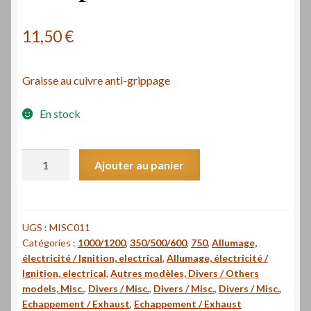
11,50
€
Graisse au cuivre anti-grippage
En stock
quantité
Ajouter au panier
de
Graisse
au
cuivre
UGS :
MISC011
Catégories :
1000/1200
,
350/500/600
,
750
,
Allumage,
anti-
électricité / Ignition, electrical
,
Allumage, électricité /
grippage
Ignition, electrical
,
Autres modèles, Divers / Others
/
models, Misc.
,
Divers / Misc.
,
Divers / Misc.
,
Divers / Misc.
,
Copper
Echappement / Exhaust
,
Echappement / Exhaust