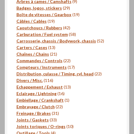
9
produits
Arbres à cames / Camshafts
9
29
produits
Badges, logos, stickers
29
produits
19
Boîte de vitesses / Gearbox
19
19
produits
Câbles / Cables
19
produits
42
Caoutchoucs / Rubbers
42
produits
58
Carburation / Fuel system
58
produits
52
Carrosserie, chassis / Bodywork, chassis
52
13
produits
Carters / Cases
13
produits
21
Chaînes / Chains
21
produits
22
Commandes / Controls
22
produits
17
Compteurs / Instruments
17
produits
22
Distribution, culasse / Timing, cyl. head
22
116
produits
Divers / Misc.
116
produits
13
Echappement / Exhaust
13
16
produits
Eclairage / Lightning
16
produits
1
Embiellage / Crankshaft
1
22
produit
Embrayage / Clutch
22
31
produits
Freinage / Brakes
31
33
produits
Joints / Gaskets
33
produits
10
Joints toriques / O-rings
10
4
produits
Outillage / Tools
4