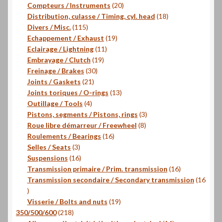
produits
20
Compteurs / Instruments
20
produits
18
Distribution, culasse / Timing, cyl. head
18
115
produits
Divers / Misc.
115
produits
19
Echappement / Exhaust
19
11
produits
Eclairage / Lightning
11
19
produits
Embrayage / Clutch
19
30
produits
Freinage / Brakes
30
21
produits
Joints / Gaskets
21
produits
13
Joints toriques / O-rings
13
4
produits
Outillage / Tools
4
produits
3
Pistons, segments / Pistons, rings
3
8
produits
Roue libre démarreur / Freewheel
8
16
produits
Roulements / Bearings
16
3
produits
Selles / Seats
3
produits
16
Suspensions
16
produits
16
Transmission primaire / Prim. transmission
16
produits
Transmission secondaire / Secondary transmission
16
16
produits
19
Visserie / Bolts and nuts
19
218
produits
350/500/600
218