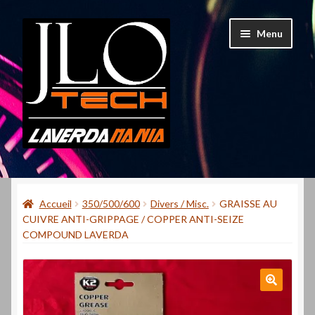
Aller
Aller
Menu
à
au
la
contenu
navigation
Accueil
Accueil
350/500/600
Divers / Misc.
GRAISSE AU
Mon compte
CUIVRE ANTI-GRIPPAGE / COPPER ANTI-SEIZE
COMPOUND LAVERDA
Contact
Qui suis-je ?