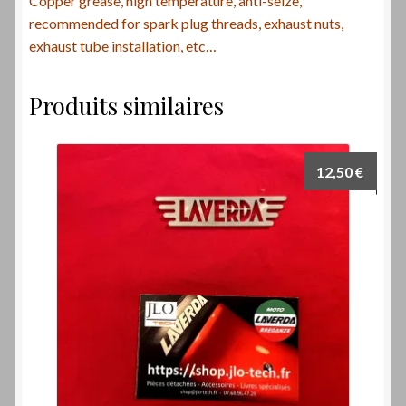
Copper grease, high temperature, anti-seize,
recommended for spark plug threads, exhaust nuts,
exhaust tube installation, etc…
Produits similaires
12,50
€