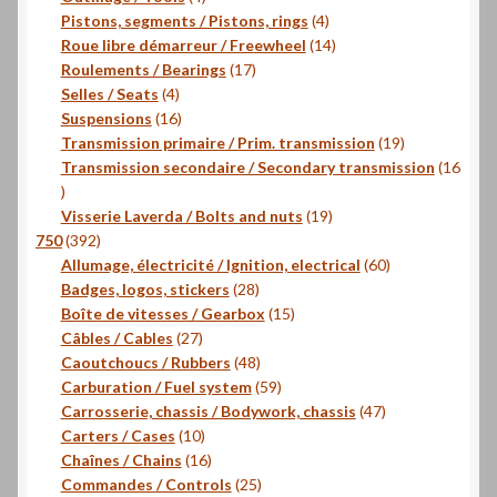
produits
4
Pistons, segments / Pistons, rings
4
produits
14
Roue libre démarreur / Freewheel
14
17
produits
Roulements / Bearings
17
4
produits
Selles / Seats
4
produits
16
Suspensions
16
produits
19
Transmission primaire / Prim. transmission
19
produits
Transmission secondaire / Secondary transmission
16
16
produits
19
Visserie Laverda / Bolts and nuts
19
392
produits
750
392
produits
60
Allumage, électricité / Ignition, electrical
60
28
produits
Badges, logos, stickers
28
produits
15
Boîte de vitesses / Gearbox
15
27
produits
Câbles / Cables
27
produits
48
Caoutchoucs / Rubbers
48
produits
59
Carburation / Fuel system
59
produits
47
Carrosserie, chassis / Bodywork, chassis
47
10
produits
Carters / Cases
10
produits
16
Chaînes / Chains
16
produits
25
Commandes / Controls
25