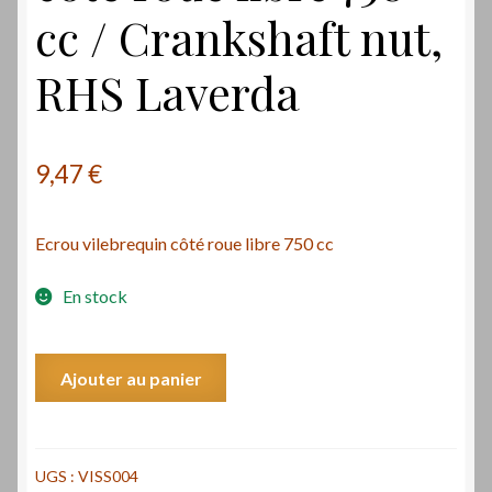
cc / Crankshaft nut,
RHS Laverda
9,47
€
Ecrou vilebrequin côté roue libre 750 cc
En stock
quantité
Ajouter au panier
de
Ecrou
vilebrequin
côté
UGS :
VISS004