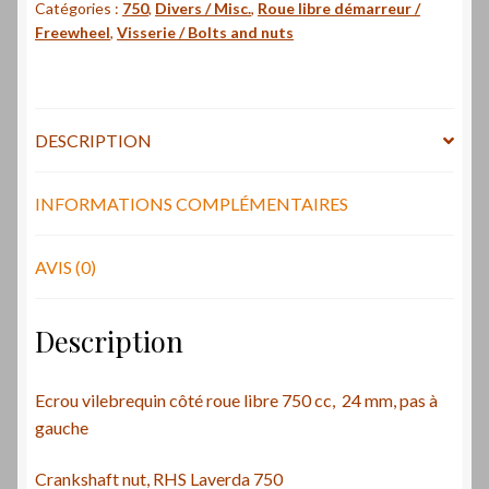
Catégories :
750
,
Divers / Misc.
,
Roue libre démarreur /
roue
Freewheel
,
Visserie / Bolts and nuts
libre
750
cc
/
DESCRIPTION
Crankshaft
nut,
RHS
INFORMATIONS COMPLÉMENTAIRES
Laverda
AVIS (0)
Description
Ecrou vilebrequin côté roue libre 750 cc, 24 mm, pas à
gauche
Crankshaft nut, RHS Laverda 750