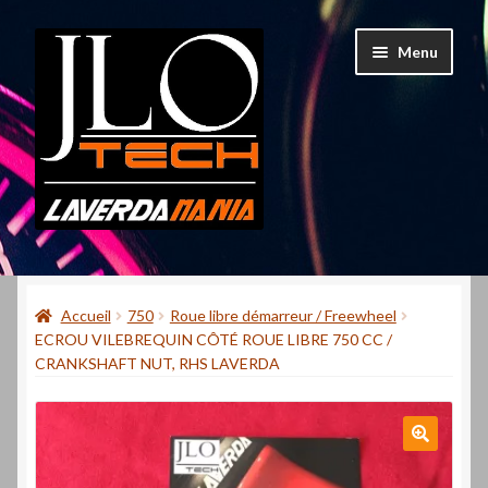
Aller
Aller
Menu
à
au
la
contenu
navigation
Accueil
Accueil
750
Roue libre démarreur / Freewheel
Mon compte
ECROU VILEBREQUIN CÔTÉ ROUE LIBRE 750 CC /
CRANKSHAFT NUT, RHS LAVERDA
Contact
Qui suis-je ?