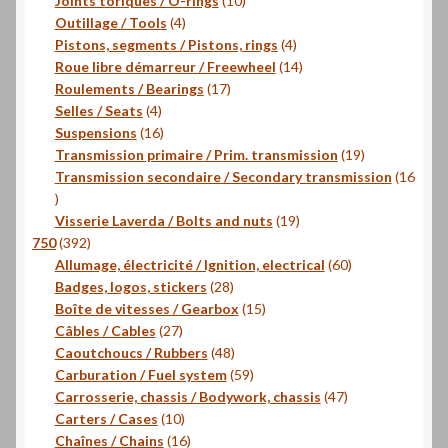
Joints toriques / O-rings
10
4
produits
Outillage / Tools
4
produits
4
Pistons, segments / Pistons, rings
4
produits
14
Roue libre démarreur / Freewheel
14
17
produits
Roulements / Bearings
17
4
produits
Selles / Seats
4
produits
16
Suspensions
16
produits
19
Transmission primaire / Prim. transmission
19
produits
Transmission secondaire / Secondary transmission
16
16
produits
19
Visserie Laverda / Bolts and nuts
19
392
produits
750
392
produits
60
Allumage, électricité / Ignition, electrical
60
28
produits
Badges, logos, stickers
28
produits
15
Boîte de vitesses / Gearbox
15
27
produits
Câbles / Cables
27
produits
48
Caoutchoucs / Rubbers
48
produits
59
Carburation / Fuel system
59
produits
47
Carrosserie, chassis / Bodywork, chassis
47
10
produits
Carters / Cases
10
produits
16
Chaînes / Chains
16