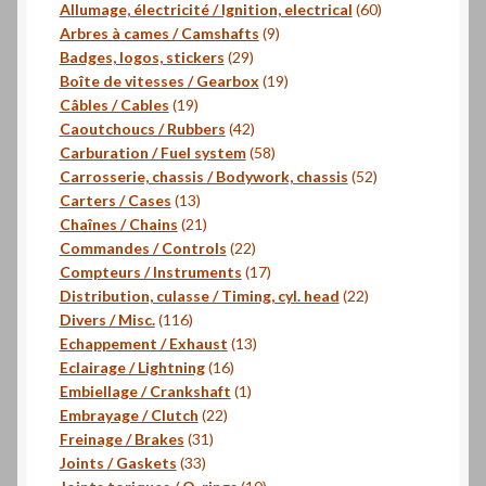
produits
60
Allumage, électricité / Ignition, electrical
60
9
produits
Arbres à cames / Camshafts
9
29
produits
Badges, logos, stickers
29
produits
19
Boîte de vitesses / Gearbox
19
19
produits
Câbles / Cables
19
produits
42
Caoutchoucs / Rubbers
42
produits
58
Carburation / Fuel system
58
produits
52
Carrosserie, chassis / Bodywork, chassis
52
13
produits
Carters / Cases
13
produits
21
Chaînes / Chains
21
produits
22
Commandes / Controls
22
produits
17
Compteurs / Instruments
17
produits
22
Distribution, culasse / Timing, cyl. head
22
116
produits
Divers / Misc.
116
produits
13
Echappement / Exhaust
13
16
produits
Eclairage / Lightning
16
produits
1
Embiellage / Crankshaft
1
22
produit
Embrayage / Clutch
22
31
produits
Freinage / Brakes
31
33
produits
Joints / Gaskets
33
produits
10