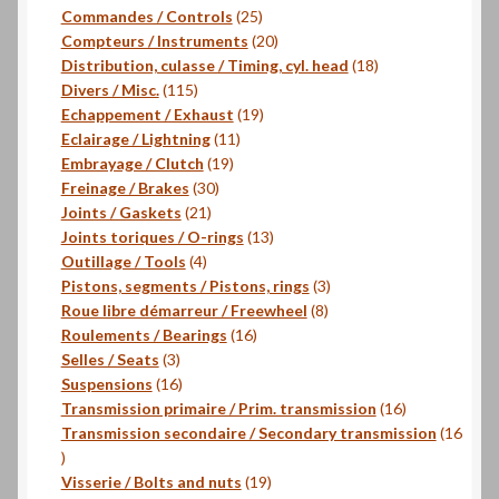
produits
25
Commandes / Controls
25
produits
20
Compteurs / Instruments
20
produits
18
Distribution, culasse / Timing, cyl. head
18
115
produits
Divers / Misc.
115
produits
19
Echappement / Exhaust
19
11
produits
Eclairage / Lightning
11
19
produits
Embrayage / Clutch
19
30
produits
Freinage / Brakes
30
21
produits
Joints / Gaskets
21
produits
13
Joints toriques / O-rings
13
4
produits
Outillage / Tools
4
produits
3
Pistons, segments / Pistons, rings
3
8
produits
Roue libre démarreur / Freewheel
8
16
produits
Roulements / Bearings
16
3
produits
Selles / Seats
3
produits
16
Suspensions
16
produits
16
Transmission primaire / Prim. transmission
16
produits
Transmission secondaire / Secondary transmission
16
16
produits
19
Visserie / Bolts and nuts
19