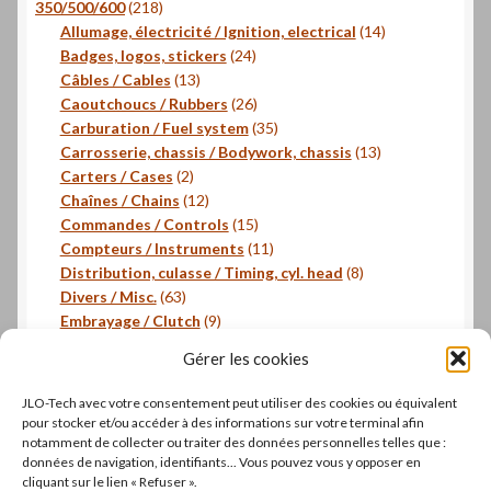
218
produits
350/500/600
218
produits
14
Allumage, électricité / Ignition, electrical
14
24
produits
Badges, logos, stickers
24
13
produits
Câbles / Cables
13
produits
26
Caoutchoucs / Rubbers
26
produits
35
Carburation / Fuel system
35
produits
13
Carrosserie, chassis / Bodywork, chassis
13
2
produits
Carters / Cases
2
produits
12
Chaînes / Chains
12
produits
15
Commandes / Controls
15
produits
11
Compteurs / Instruments
11
produits
8
Distribution, culasse / Timing, cyl. head
8
63
produits
Divers / Misc.
63
produits
9
Embrayage / Clutch
9
18
produits
Freinage / Brakes
18
Gérer les cookies
18
produits
Joints / Gaskets
18
produits
6
Joints toriques / O-rings
6
JLO-Tech avec votre consentement peut utiliser des cookies ou équivalent
produits
3
Pistons, segments / Pistons, rings
3
pour stocker et/ou accéder à des informations sur votre terminal afin
2
produits
- Roulements / Bearings
2
notamment de collecter ou traiter des données personnelles telles que :
données de navigation, identifiants... Vous pouvez vous y opposer en
produits
1
Transmission primaire / Primary transmission
1
cliquant sur le lien « Refuser ».
produit
Transmission secondaire / Secondary transmission
10