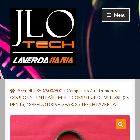
Aller
Aller
Menu
à
au
la
contenu
navigation
Accueil
Accueil
350/500/600
Compteurs / Instruments
Mon compte
COURONNE ENTRAÎNEMENT COMPTEUR DE VITESSE (25
DENTS) / SPEEDO DRIVE GEAR, 25 TEETH LAVERDA
Contact
Qui suis-je ?