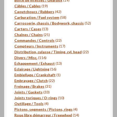
Boîte de vitesses / Gearbox
19
19
produits
Câbles / Cables
19
produits
42
Caoutchoucs / Rubbers
42
produits
58
Carburation / Fuel system
58
produits
52
Carrosserie, chassis / Bodywork, chassis
52
13
produits
Carters / Cases
13
produits
21
Chaînes / Chains
21
produits
22
Commandes / Controls
22
produits
17
Compteurs / Instruments
17
produits
22
Distribution, culasse / Timing, cyl. head
22
116
produits
Divers / Misc.
116
produits
13
Echappement / Exhaust
13
16
produits
Eclairage / Lightning
16
produits
1
Embiellage / Crankshaft
1
22
produit
Embrayage / Clutch
22
31
produits
Freinage / Brakes
31
33
produits
Joints / Gaskets
33
produits
10
Joints toriques / O-rings
10
4
produits
Outillage / Tools
4
produits
4
Pistons, segments / Pistons, rings
4
produits
14
Roue libre démarreur / Freewheel
14