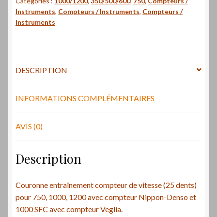
Catégories :
1000/1200
,
350/500/600
,
750
,
Compteurs /
de
Instruments
,
Compteurs / Instruments
,
Compteurs /
vitesse
Instruments
(25
dents)
/
Speedo
DESCRIPTION
drive
gear,
INFORMATIONS COMPLÉMENTAIRES
25
teeth
Laverda
AVIS (0)
Description
Couronne entraînement compteur de vitesse (25 dents)
pour 750, 1000, 1200 avec compteur Nippon-Denso et
1000 SFC avec compteur Veglia.