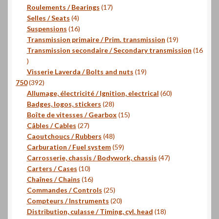
17
produits
Roulements / Bearings
17
4
produits
Selles / Seats
4
produits
16
Suspensions
16
produits
19
Transmission primaire / Prim. transmission
19
produits
Transmission secondaire / Secondary transmission
16
16
produits
19
Visserie Laverda / Bolts and nuts
19
392
produits
750
392
produits
60
Allumage, électricité / Ignition, electrical
60
28
produits
Badges, logos, stickers
28
produits
15
Boîte de vitesses / Gearbox
15
27
produits
Câbles / Cables
27
produits
48
Caoutchoucs / Rubbers
48
produits
59
Carburation / Fuel system
59
produits
47
Carrosserie, chassis / Bodywork, chassis
47
10
produits
Carters / Cases
10
produits
16
Chaînes / Chains
16
produits
25
Commandes / Controls
25
produits
20
Compteurs / Instruments
20
produits
18
Distribution, culasse / Timing, cyl. head
18