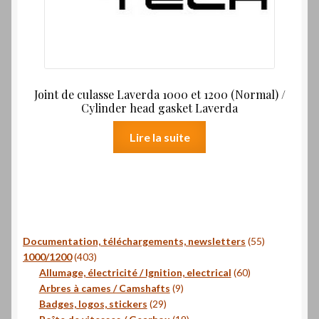
Joint de culasse Laverda 1000 et 1200 (Normal) /
Cylinder head gasket Laverda
Lire la suite
55
Documentation, téléchargements, newsletters
55
403
produits
1000/1200
403
produits
60
Allumage, électricité / Ignition, electrical
60
9
produits
Arbres à cames / Camshafts
9
29
produits
Badges, logos, stickers
29
produits
19