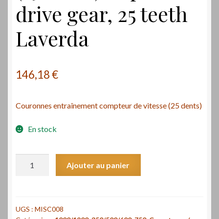
drive gear, 25 teeth
Laverda
146,18
€
Couronnes entraînement compteur de vitesse (25 dents)
En stock
quantité
Ajouter au panier
de
Couronne
entraînement
compteur
UGS :
MISC008