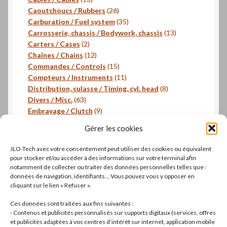
produits
26
Caoutchoucs / Rubbers
26
produits
35
Carburation / Fuel system
35
produits
13
Carrosserie, chassis / Bodywork, chassis
13
2
produits
Carters / Cases
2
produits
12
Chaînes / Chains
12
produits
15
Commandes / Controls
15
produits
11
Compteurs / Instruments
11
produits
8
Distribution, culasse / Timing, cyl. head
8
63
produits
Divers / Misc.
63
produits
9
Embrayage / Clutch
9
18
produits
Freinage / Brakes
18
Gérer les cookies
18
produits
Joints / Gaskets
18
produits
6
Joints toriques / O-rings
6
JLO-Tech avec votre consentement peut utiliser des cookies ou équivalent
produits
3
Pistons, segments / Pistons, rings
3
pour stocker et/ou accéder à des informations sur votre terminal afin
2
produits
- Roulements / Bearings
2
notamment de collecter ou traiter des données personnelles telles que :
données de navigation, identifiants... Vous pouvez vous y opposer en
produits
1
Transmission primaire / Primary transmission
1
cliquant sur le lien « Refuser ».
produit
Transmission secondaire / Secondary transmission
10
10
Ces données sont traitées aux fins suivantes :
produits
8
Visserie / Bolts and nuts
8
- Contenus et publicités personnalisés sur supports digitaux (services, offres
11
produits
Litterature / Books
11
et publicités adaptées à vos centres d’intérêt sur internet, application mobile