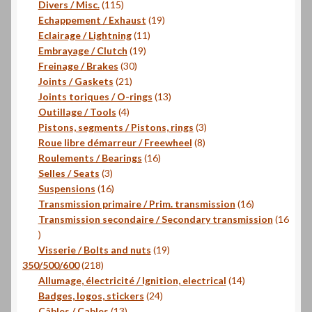
115
produits
Divers / Misc.
115
produits
19
Echappement / Exhaust
19
11
produits
Eclairage / Lightning
11
19
produits
Embrayage / Clutch
19
30
produits
Freinage / Brakes
30
21
produits
Joints / Gaskets
21
produits
13
Joints toriques / O-rings
13
4
produits
Outillage / Tools
4
produits
3
Pistons, segments / Pistons, rings
3
8
produits
Roue libre démarreur / Freewheel
8
16
produits
Roulements / Bearings
16
3
produits
Selles / Seats
3
produits
16
Suspensions
16
produits
16
Transmission primaire / Prim. transmission
16
produits
Transmission secondaire / Secondary transmission
16
16
produits
19
Visserie / Bolts and nuts
19
218
produits
350/500/600
218
produits
14
Allumage, électricité / Ignition, electrical
14
24
produits
Badges, logos, stickers
24
13
produits
Câbles / Cables
13