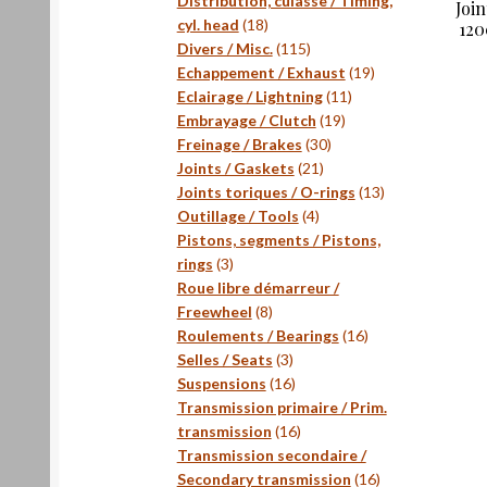
Distribution, culasse / Timing,
Joi
18
cyl. head
18
120
produits
115
Divers / Misc.
115
produits
19
Echappement / Exhaust
19
11
produits
Eclairage / Lightning
11
19
produits
Embrayage / Clutch
19
30
produits
Freinage / Brakes
30
21
produits
Joints / Gaskets
21
produits
13
Joints toriques / O-rings
13
4
produits
Outillage / Tools
4
produits
Pistons, segments / Pistons,
3
rings
3
produits
Roue libre démarreur /
8
Freewheel
8
produits
16
Roulements / Bearings
16
3
produits
Selles / Seats
3
produits
16
Suspensions
16
produits
Transmission primaire / Prim.
16
transmission
16
produits
Transmission secondaire /
16
Secondary transmission
16