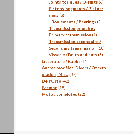
produits
6
Joints toriques / O-rings
6
produits
Pistons, segments / Pistons,
3
rings
3
produits
2
- Roulements / Bearings
2
produits
Transmission primaire /
1
Primary transmission
1
produit
Transmission secondaire /
10
Secondary transmission
10
8
produits
Visserie / Bolts and nuts
8
11
produits
Litterature / Books
11
produits
Autres modèles, Divers / Others
37
models, Misc.
37
42
produits
Dell'Orto
42
19
produits
Brembo
19
produits
22
Motos complètes
22
produits