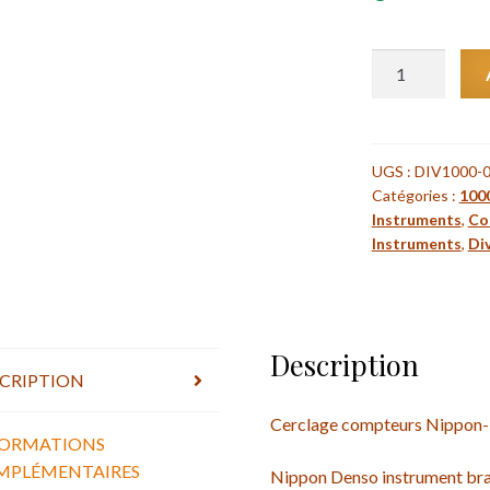
quantité
de
Cerclage
compteurs
Nippon-
UGS :
DIV1000-
Catégories :
100
Denso
Instruments
,
Co
1000cc
Instruments
,
Div
/
ND
instrument
bracket
Description
Laverda
CRIPTION
Cerclage compteurs Nippon-
FORMATIONS
MPLÉMENTAIRES
Nippon Denso instrument bra