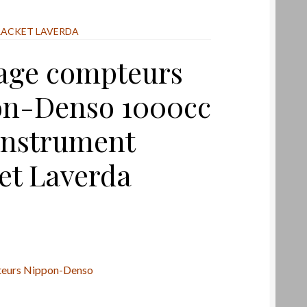
RACKET LAVERDA
age compteurs
on-Denso 1000cc
instrument
et Laverda
teurs Nippon-Denso