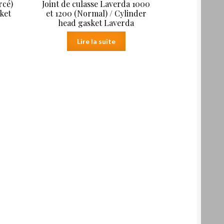
rcé)
Joint de culasse Laverda 1000
sket
et 1200 (Normal) / Cylinder
head gasket Laverda
Lire la suite