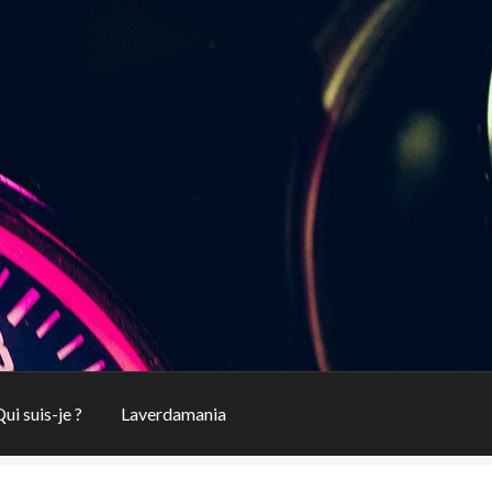
ui suis-je ?
Laverdamania