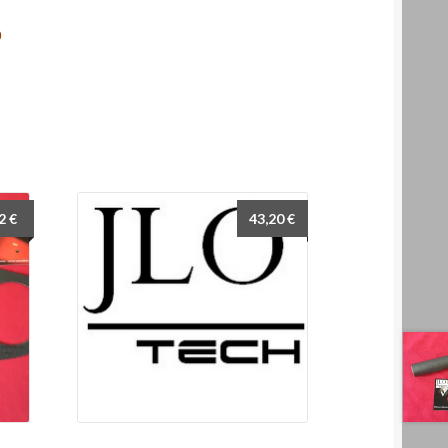
0
92
€
43,20
€