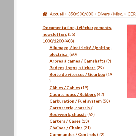
Accueil
350/500/600
Divers / Misc.
CER
Documentation, téléchargements,
55
newsletters
55
403
produits
1000/1200
403
produits
Allumage, électricité / Ignition,
60
electrical
60
produits
9
Arbres à cames / Camshafts
9
29
produits
Badges, logos, stickers
29
produits
Boîte de vitesses / Gearbox
19
19
produits
19
Câbles / Cables
19
produits
42
Caoutchoucs / Rubbers
42
produits
58
Carburation / Fuel system
58
produits
Carrosserie, chassis /
52
Bodywork, chassis
52
13
produits
Carters / Cases
13
produits
21
Chaînes / Chains
21
produits
22
Commandes / Controls
22