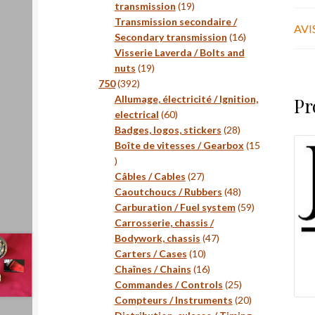
19
transmission
19
produits
Transmission secondaire /
AVIS
16
Secondary transmission
16
produits
Visserie Laverda / Bolts and
19
nuts
19
392
produits
750
392
produits
Allumage, électricité / Ignition,
Pr
60
electrical
60
produits
28
Badges, logos, stickers
28
produits
Boîte de vitesses / Gearbox
15
15
produits
27
Câbles / Cables
27
produits
48
Caoutchoucs / Rubbers
48
produits
59
Carburation / Fuel system
59
produits
Carrosserie, chassis /
47
Bodywork, chassis
47
10
produits
Carters / Cases
10
produits
16
Chaînes / Chains
16
produits
25
Commandes / Controls
25
produits
20
Compteurs / Instruments
20
produits