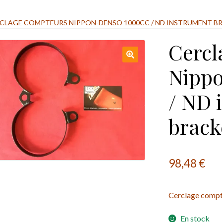
CLAGE COMPTEURS NIPPON-DENSO 1000CC / ND INSTRUMENT B
Cercl
Nipp
/ ND 
brack
98,48
€
Cerclage comp
En stock