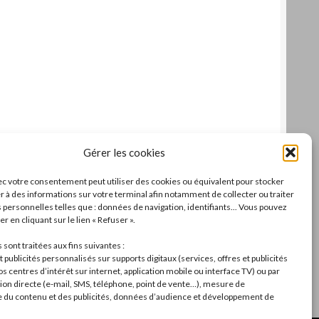
Gérer les cookies
c votre consentement peut utiliser des cookies ou équivalent pour stocker
r à des informations sur votre terminal afin notamment de collecter ou traiter
personnelles telles que : données de navigation, identifiants... Vous pouvez
r en cliquant sur le lien « Refuser ».
sont traitées aux fins suivantes :
 publicités personnalisés sur supports digitaux (services, offres et publicités
s centres d’intérêt sur internet, application mobile ou interface TV) ou par
n directe (e-mail, SMS, téléphone, point de vente…), mesure de
du contenu et des publicités, données d’audience et développement de