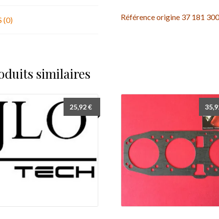
Référence origine 37 181 30
 (0)
oduits similaires
25,92
€
35,