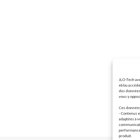
JLO-Tech ave
et/ou accéde
des données 
vous y oppose
Ces données 
- Contenus et
adaptées à vo
communicatio
performance 
produit.