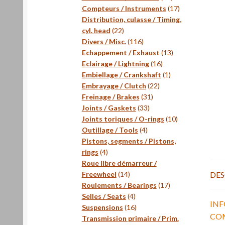
produits
17
Compteurs / Instruments
17
produits
Distribution, culasse / Timing,
22
cyl. head
22
produits
116
Divers / Misc.
116
produits
13
Echappement / Exhaust
13
16
produits
Eclairage / Lightning
16
produits
1
Embiellage / Crankshaft
1
22
produit
Embrayage / Clutch
22
31
produits
Freinage / Brakes
31
33
produits
Joints / Gaskets
33
produits
10
Joints toriques / O-rings
10
4
produits
Outillage / Tools
4
produits
Pistons, segments / Pistons,
4
rings
4
produits
Roue libre démarreur /
14
DES
Freewheel
14
produits
17
Roulements / Bearings
17
4
produits
Selles / Seats
4
IN
produits
16
Suspensions
16
CO
produits
Transmission primaire / Prim.