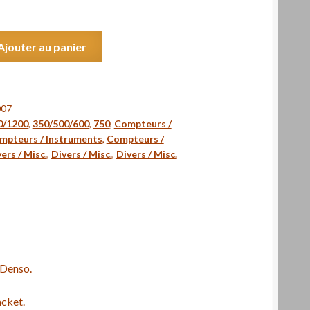
Ajouter au panier
007
0/1200
,
350/500/600
,
750
,
Compteurs /
mpteurs / Instruments
,
Compteurs /
ers / Misc.
,
Divers / Misc.
,
Divers / Misc.
Denso.
cket.