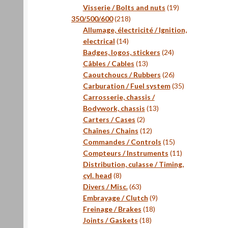
produits
19
Visserie / Bolts and nuts
19
218
produits
350/500/600
218
produits
Allumage, électricité / Ignition,
14
electrical
14
produits
24
Badges, logos, stickers
24
13
produits
Câbles / Cables
13
produits
26
Caoutchoucs / Rubbers
26
produits
35
Carburation / Fuel system
35
produits
Carrosserie, chassis /
13
Bodywork, chassis
13
2
produits
Carters / Cases
2
produits
12
Chaînes / Chains
12
produits
15
Commandes / Controls
15
produits
11
Compteurs / Instruments
11
produits
Distribution, culasse / Timing,
8
cyl. head
8
produits
63
Divers / Misc.
63
produits
9
Embrayage / Clutch
9
18
produits
Freinage / Brakes
18
18
produits
Joints / Gaskets
18