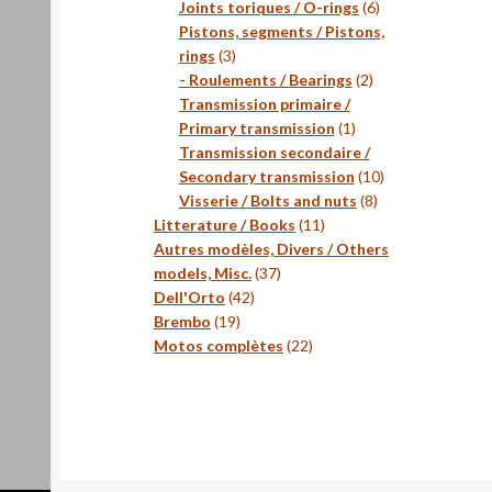
produits
6
Joints toriques / O-rings
6
produits
Pistons, segments / Pistons,
3
rings
3
produits
2
- Roulements / Bearings
2
produits
Transmission primaire /
1
Primary transmission
1
produit
Transmission secondaire /
10
Secondary transmission
10
8
produits
Visserie / Bolts and nuts
8
11
produits
Litterature / Books
11
produits
Autres modèles, Divers / Others
37
models, Misc.
37
42
produits
Dell'Orto
42
19
produits
Brembo
19
produits
22
Motos complètes
22
produits