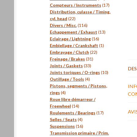
produits
17
Compteurs / Instruments
17
produits
Distribution, culasse / Timing,
22
cyl. head
22
produits
116
Divers / Misc.
116
produits
13
Echappement / Exhaust
13
16
produits
Eclairage / Lightning
16
produits
1
Embiellage / Crankshaft
1
22
produit
Embrayage / Clutch
22
31
produits
Freinage / Brakes
31
33
produits
Joints / Gaskets
33
DES
produits
10
Joints toriques / O-rings
10
4
produits
Outillage / Tools
4
produits
IN
Pistons, segments / Pistons,
4
rings
4
CO
produits
Roue libre démarreur /
14
Freewheel
14
AVIS
produits
17
Roulements / Bearings
17
4
produits
Selles / Seats
4
produits
16
Suspensions
16
produits
Transmission primaire / Prim.