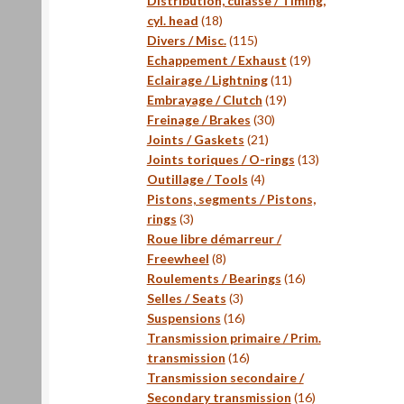
Distribution, culasse / Timing,
18
cyl. head
18
produits
115
Divers / Misc.
115
produits
19
Echappement / Exhaust
19
11
produits
Eclairage / Lightning
11
19
produits
Embrayage / Clutch
19
30
produits
Freinage / Brakes
30
21
produits
Joints / Gaskets
21
produits
13
Joints toriques / O-rings
13
4
produits
Outillage / Tools
4
produits
Pistons, segments / Pistons,
3
rings
3
produits
Roue libre démarreur /
8
Freewheel
8
produits
16
Roulements / Bearings
16
3
produits
Selles / Seats
3
produits
16
Suspensions
16
produits
Transmission primaire / Prim.
16
transmission
16
produits
Transmission secondaire /
16
Secondary transmission
16