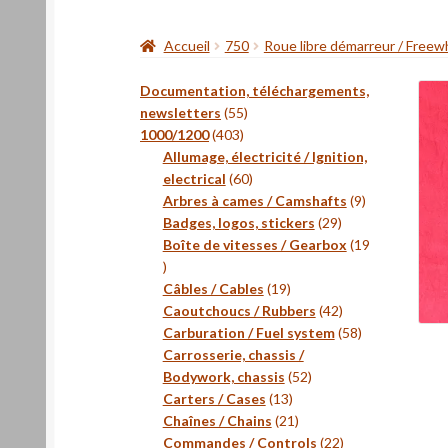
Accueil
750
Roue libre démarreur / Freew
Documentation, téléchargements,
55
newsletters
55
403
produits
1000/1200
403
produits
Allumage, électricité / Ignition,
60
electrical
60
produits
9
Arbres à cames / Camshafts
9
29
produits
Badges, logos, stickers
29
produits
Boîte de vitesses / Gearbox
19
19
produits
19
Câbles / Cables
19
produits
42
Caoutchoucs / Rubbers
42
produits
58
Carburation / Fuel system
58
produits
Carrosserie, chassis /
52
Bodywork, chassis
52
13
produits
Carters / Cases
13
produits
21
Chaînes / Chains
21
produits
22
Commandes / Controls
22