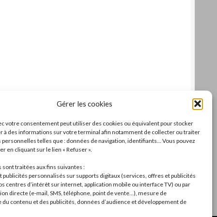
Gérer les cookies
c votre consentement peut utiliser des cookies ou équivalent pour stocker
r à des informations sur votre terminal afin notamment de collecter ou traiter
personnelles telles que : données de navigation, identifiants... Vous pouvez
r en cliquant sur le lien « Refuser ».
sont traitées aux fins suivantes :
 publicités personnalisés sur supports digitaux (services, offres et publicités
s centres d’intérêt sur internet, application mobile ou interface TV) ou par
n directe (e-mail, SMS, téléphone, point de vente…), mesure de
du contenu et des publicités, données d’audience et développement de