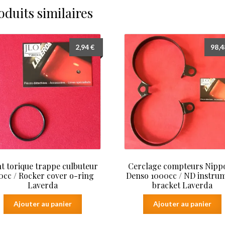
oduits similaires
2,94
€
98,
nt torique trappe culbuteur
Cerclage compteurs Nipp
0cc / Rocker cover o-ring
Denso 1000cc / ND instru
Laverda
bracket Laverda
Ajouter au panier
Ajouter au panier