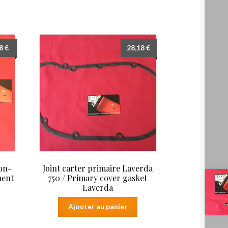
48
€
28,18
€
on-
Joint carter primaire Laverda
ment
750 / Primary cover gasket
Laverda
Ajouter au panier