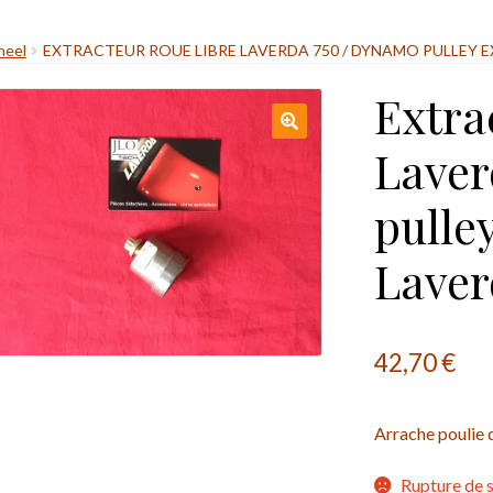
heel
EXTRACTEUR ROUE LIBRE LAVERDA 750 / DYNAMO PULLEY 
Extra
Laver
pulle
Laver
42,70
€
Arrache poulie
Rupture de 