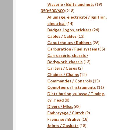
produits
19
Visserie / Bolts and nuts
19
218
produits
350/500/600
218
produits
Allumage, électricité / Ignition,
14
electrical
14
produits
24
Badges, logos, stickers
24
13
produits
Câbles / Cables
13
produits
26
Caoutchoucs / Rubbers
26
produits
35
Carburation / Fuel system
35
produits
Carrosserie, chassis /
13
Bodywork, chassis
13
2
produits
Carters / Cases
2
produits
12
Chaînes / Chains
12
produits
15
Commandes / Controls
15
produits
11
Compteurs / Instruments
11
produits
Distribution, culasse / Timing,
8
cyl. head
8
produits
63
Divers / Misc.
63
produits
9
Embrayage / Clutch
9
18
produits
Freinage / Brakes
18
18
produits
Joints / Gaskets
18