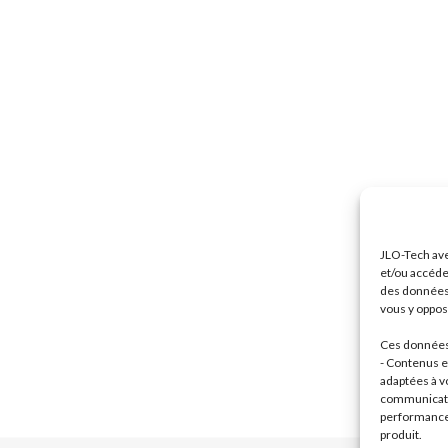
JLO-Tech ave
et/ou accéde
des données 
vous y oppose
Ces données 
- Contenus et
adaptées à vo
communicatio
performance 
produit.