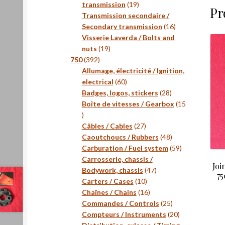
19
transmission
19
Pr
produits
Transmission secondaire /
16
Secondary transmission
16
produits
Visserie Laverda / Bolts and
19
nuts
19
392
produits
750
392
produits
Allumage, électricité / Ignition,
60
electrical
60
produits
28
Badges, logos, stickers
28
produits
Boîte de vitesses / Gearbox
15
15
produits
27
Câbles / Cables
27
produits
48
Caoutchoucs / Rubbers
48
produits
59
Carburation / Fuel system
59
produits
Carrosserie, chassis /
Joi
47
Bodywork, chassis
47
75
10
produits
Carters / Cases
10
produits
16
Chaînes / Chains
16
produits
25
Commandes / Controls
25
produits
20
Compteurs / Instruments
20
produits