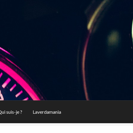
ui suis-je ?
Laverdamania