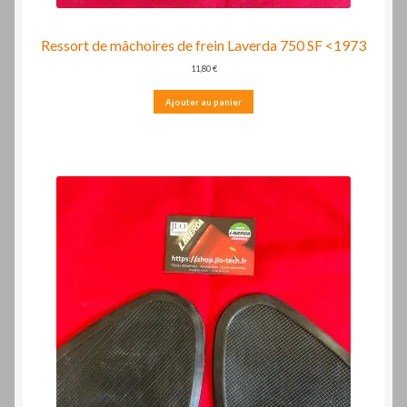
Ressort de mâchoires de frein Laverda 750 SF <1973
11,80
€
Ajouter au panier