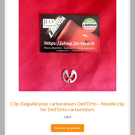
Laverdamania
Clip d’aiguille pour carburateurs Dell’Orto – Needle clip
for Dell’Orto carburettors
2,40
€
Ajouter au panier