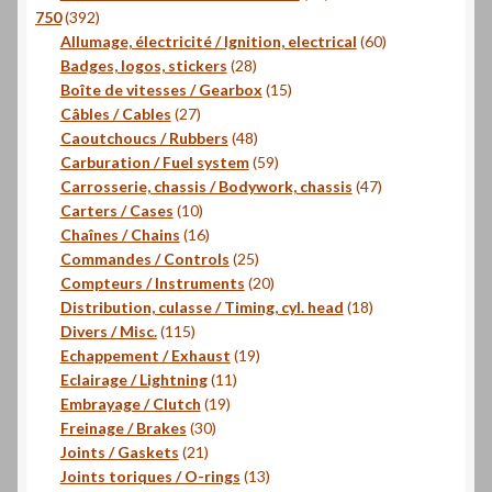
392
produits
750
392
produits
60
Allumage, électricité / Ignition, electrical
60
28
produits
Badges, logos, stickers
28
produits
15
Boîte de vitesses / Gearbox
15
27
produits
Câbles / Cables
27
produits
48
Caoutchoucs / Rubbers
48
produits
59
Carburation / Fuel system
59
produits
47
Carrosserie, chassis / Bodywork, chassis
47
10
produits
Carters / Cases
10
produits
16
Chaînes / Chains
16
produits
25
Commandes / Controls
25
produits
20
Compteurs / Instruments
20
produits
18
Distribution, culasse / Timing, cyl. head
18
115
produits
Divers / Misc.
115
produits
19
Echappement / Exhaust
19
11
produits
Eclairage / Lightning
11
19
produits
Embrayage / Clutch
19
30
produits
Freinage / Brakes
30
21
produits
Joints / Gaskets
21
produits
13
Joints toriques / O-rings
13