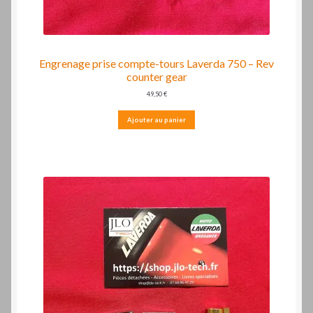
Engrenage prise compte-tours Laverda 750 – Rev
counter gear
49,50
€
Ajouter au panier