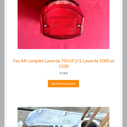
Feu AR complet Laverda 750 SF2/3, Laverda 1000 et
1200
57,30
€
Ajouter au panier