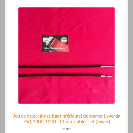
Jeu de deux câbles bas (inférieurs) de starter Laverda
750, 1000, 1200 – Choke cables set (lower)
25,60
€