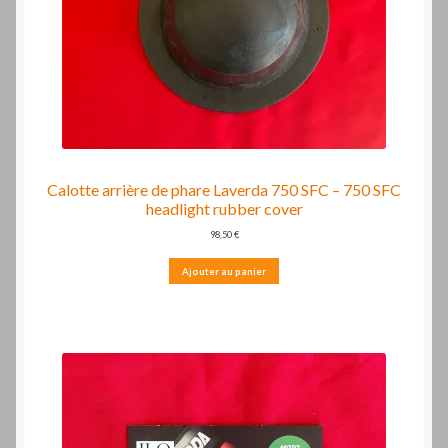
Calotte arrière de phare Laverda 750 SFC – 750 SFC
headlight rubber cover
98,50
€
Ajouter au panier