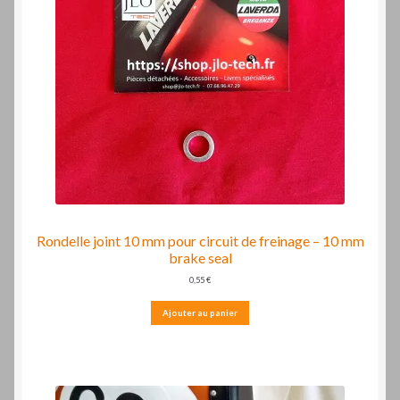
Rondelle joint 10 mm pour circuit de freinage – 10 mm
brake seal
0,55
€
Ajouter au panier