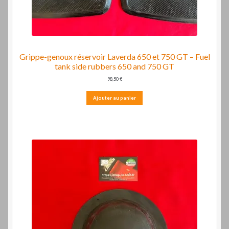
Grippe-genoux réservoir Laverda 650 et 750 GT – Fuel
tank side rubbers 650 and 750 GT
98,50
€
Ajouter au panier