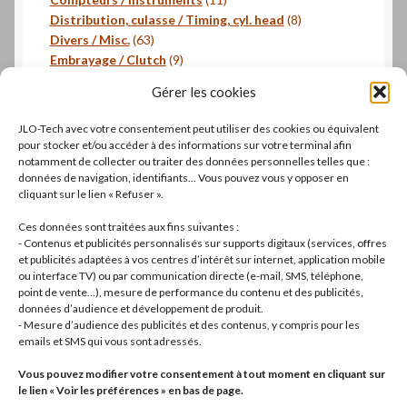
produits
8
Distribution, culasse / Timing, cyl. head
8
63
produits
Divers / Misc.
63
produits
9
Embrayage / Clutch
9
18
produits
Freinage / Brakes
18
Gérer les cookies
18
produits
Joints / Gaskets
18
produits
6
Joints toriques / O-rings
6
JLO-Tech avec votre consentement peut utiliser des cookies ou équivalent
produits
3
Pistons, segments / Pistons, rings
3
pour stocker et/ou accéder à des informations sur votre terminal afin
2
produits
- Roulements / Bearings
2
notamment de collecter ou traiter des données personnelles telles que :
données de navigation, identifiants... Vous pouvez vous y opposer en
produits
1
Transmission primaire / Primary transmission
1
cliquant sur le lien « Refuser ».
produit
Transmission secondaire / Secondary transmission
10
10
Ces données sont traitées aux fins suivantes :
produits
8
Visserie / Bolts and nuts
8
- Contenus et publicités personnalisés sur supports digitaux (services, offres
11
produits
Litterature / Books
11
et publicités adaptées à vos centres d’intérêt sur internet, application mobile
ou interface TV) ou par communication directe (e-mail, SMS, téléphone,
produits
37
Autres modèles, Divers / Others models, Misc.
37
point de vente…), mesure de performance du contenu et des publicités,
42
produits
Dell'Orto
42
données d’audience et développement de produit.
19
produits
Brembo
19
- Mesure d’audience des publicités et des contenus, y compris pour les
produits
22
Motos complètes
22
emails et SMS qui vous sont adressés.
produits
Vous pouvez modifier votre consentement à tout moment en cliquant sur
le lien « Voir les préférences » en bas de page.