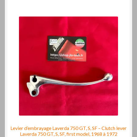
Levier d’embrayage Laverda 750 GT, S, SF – Clutch lever
Laverda 750 GT, S, SF, first model, 1968 à 1972