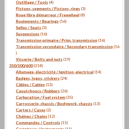
4
produits
Outillage / Tools
4
produits
3
Pistons, segments / Pistons, rings
3
8
produits
Roue libre démarreur / Freewheel
8
16
produits
Roulements / Bearings
16
3
produits
Selles / Seats
3
produits
16
Suspensions
16
produits
16
Transmission primaire / Prim. transmission
16
produits
Transmission secondaire / Secondary transmission
16
16
produits
19
Visserie / Bolts and nuts
19
218
produits
350/500/600
218
produits
14
Allumage, électricité / Ignition, electrical
14
24
produits
Badges, logos, stickers
24
13
produits
Câbles / Cables
13
produits
26
Caoutchoucs / Rubbers
26
produits
35
Carburation / Fuel system
35
produits
13
Carrosserie, chassis / Bodywork, chassis
13
2
produits
Carters / Cases
2
produits
12
Chaînes / Chains
12
produits
15
Commandes / Controls
15
produits
11
Compteurs / Instruments
11