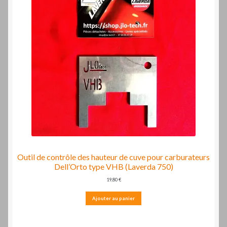
Outil de contrôle des hauteur de cuve pour carburateurs
Dell’Orto type VHB (Laverda 750)
19,80
€
Ajouter au panier