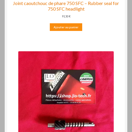
Joint caoutchouc de phare 750 SFC – Rubber seal for
750 SFC headlight
91,50
€
Ajouter au panier