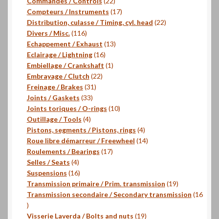
produits
22
Commandes / Controls
22
produits
17
Compteurs / Instruments
17
produits
22
Distribution, culasse / Timing, cyl. head
22
116
produits
Divers / Misc.
116
produits
13
Echappement / Exhaust
13
16
produits
Eclairage / Lightning
16
produits
1
Embiellage / Crankshaft
1
22
produit
Embrayage / Clutch
22
31
produits
Freinage / Brakes
31
33
produits
Joints / Gaskets
33
produits
10
Joints toriques / O-rings
10
4
produits
Outillage / Tools
4
produits
4
Pistons, segments / Pistons, rings
4
produits
14
Roue libre démarreur / Freewheel
14
17
produits
Roulements / Bearings
17
4
produits
Selles / Seats
4
produits
16
Suspensions
16
produits
19
Transmission primaire / Prim. transmission
19
produits
Transmission secondaire / Secondary transmission
16
16
produits
19
Visserie Laverda / Bolts and nuts
19