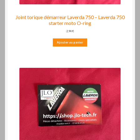
Joint torique démarreur Laverda 750 – Laverda 750
starter moto O-ring
2,94
€
Ajouter au panier