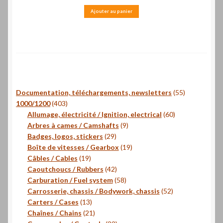
Ajouter au panier
55
Documentation, téléchargements, newsletters
55
403
produits
1000/1200
403
produits
60
Allumage, électricité / Ignition, electrical
60
9
produits
Arbres à cames / Camshafts
9
29
produits
Badges, logos, stickers
29
produits
19
Boîte de vitesses / Gearbox
19
19
produits
Câbles / Cables
19
produits
42
Caoutchoucs / Rubbers
42
produits
58
Carburation / Fuel system
58
produits
52
Carrosserie, chassis / Bodywork, chassis
52
13
produits
Carters / Cases
13
produits
21
Chaînes / Chains
21