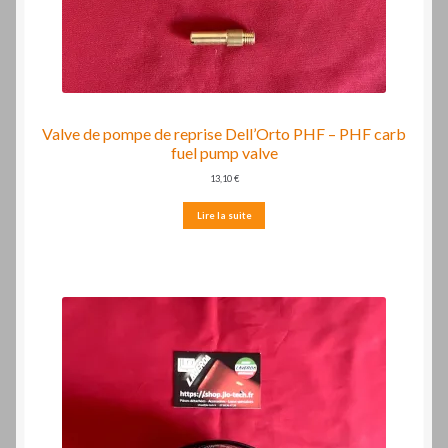
Valve de pompe de reprise Dell’Orto PHF – PHF carb
fuel pump valve
13,10
€
Lire la suite