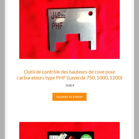
Outil de contrôle des hauteurs de cuve pour
carburateurs type PHF (Laverda 750, 1000, 1200)
19,80
€
Ajouter au panier